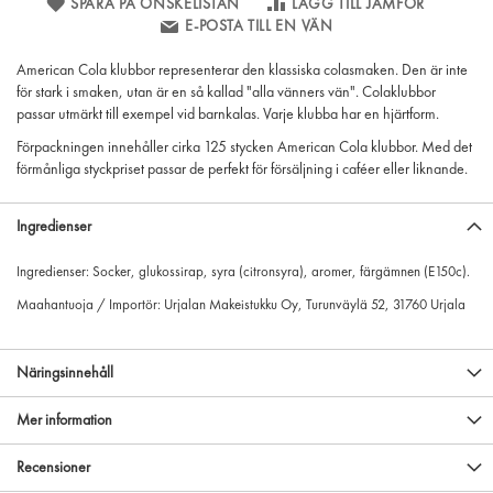
SPARA PÅ ÖNSKELISTAN
LÄGG TILL JÄMFÖR
E-POSTA TILL EN VÄN
American Cola klubbor representerar den klassiska colasmaken. Den är inte
för stark i smaken, utan är en så kallad "alla vänners vän". Colaklubbor
passar utmärkt till exempel vid barnkalas. Varje klubba har en hjärtform.
Förpackningen innehåller cirka 125 stycken American Cola klubbor. Med det
förmånliga styckpriset passar de perfekt för försäljning i caféer eller liknande.
Ingredienser
Ingredienser: Socker, glukossirap, syra (citronsyra), aromer, färgämnen (E150c).
Maahantuoja / Importör: Urjalan Makeistukku Oy, Turunväylä 52, 31760 Urjala
Näringsinnehåll
Mer information
Recensioner