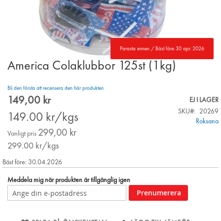
Parasta ennen / Bäst före 30 apr. 2026
America Colaklubbor 125st (1kg)
Skip
to
the
Bli den första att recensera den här produkten
beginning
149,00 kr
Special
EJ I LAGER
of
Price
SKU
20269
the
149.00
kr/kgs
Roksana
images
299,00 kr
gallery
Vanligt pris
299.00
kr/kgs
Bäst före: 30.04.2026
Meddela mig när produkten är tillgänglig igen
Prenumerera