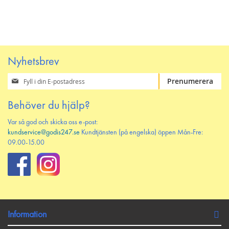
Nyhetsbrev
Prenumerera
Prenumerera
på
vårt
Behöver du hjälp?
nyhetsbrev
Var så god och skicka oss e-post:
kundservice@godis247.se
Kundtjänsten (på engelska) öppen Mån-Fre:
09.00-15.00
Information