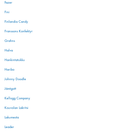
Fazer
Fini
Finlandia Candy
Franssons Konfektyr
Grahns
Halva
Hankintatukku
Haribo
Johnny Doodle
Jämtgott
Kellogg Company
Kouvolan Lakritsi
Lakumesta
Leader