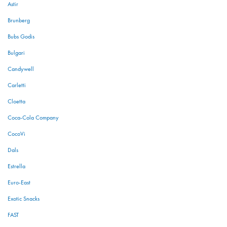
Astir
Brunberg
Bubs Godis
Bulgari
Candywell
Carletti
Cloetta
Coca-Cola Company
CocoVi
Dals
Estrella
Euro-East
Exotic Snacks
FAST