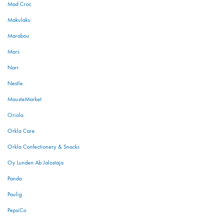
Mad Croc
Makulaku
Marabou
Mars
Narr
Nestle
MausteMarket
Oriola
Orkla Care
Orkla Confectionery & Snacks
Oy Lunden Ab Jalostaja
Panda
Paulig
PepsiCo