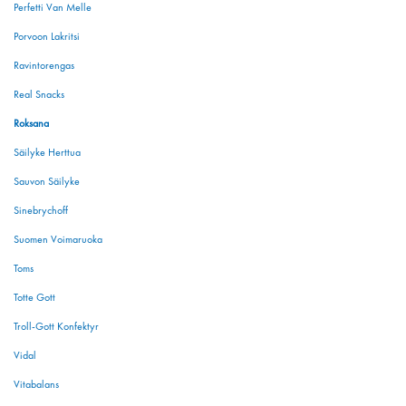
Perfetti Van Melle
Porvoon Lakritsi
Ravintorengas
Real Snacks
Roksana
Säilyke Herttua
Sauvon Säilyke
Sinebrychoff
Suomen Voimaruoka
Toms
Totte Gott
Troll-Gott Konfektyr
Vidal
Vitabalans