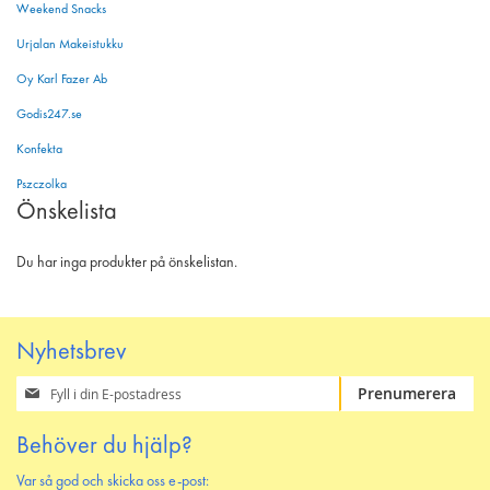
Weekend Snacks
Urjalan Makeistukku
Oy Karl Fazer Ab
Godis247.se
Konfekta
Pszczolka
Önskelista
Du har inga produkter på önskelistan.
Nyhetsbrev
Prenumerera
Prenumerera
på
vårt
Behöver du hjälp?
nyhetsbrev
Var så god och skicka oss e-post: