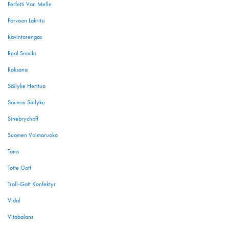
Perfetti Van Melle
Porvoon Lakritsi
Ravintorengas
Real Snacks
Roksana
Säilyke Herttua
Sauvon Säilyke
Sinebrychoff
Suomen Voimaruoka
Toms
Totte Gott
Troll-Gott Konfektyr
Vidal
Vitabalans