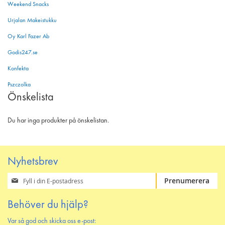
Weekend Snacks
Urjalan Makeistukku
Oy Karl Fazer Ab
Godis247.se
Konfekta
Pszczolka
Önskelista
Du har inga produkter på önskelistan.
Nyhetsbrev
Prenumerera
Prenumerera
på
vårt
Behöver du hjälp?
nyhetsbrev
Var så god och skicka oss e-post: