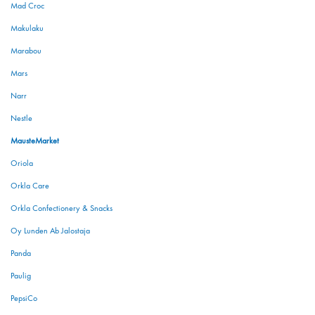
Mad Croc
Makulaku
Marabou
Mars
Narr
Nestle
MausteMarket
Oriola
Orkla Care
Orkla Confectionery & Snacks
Oy Lunden Ab Jalostaja
Panda
Paulig
PepsiCo