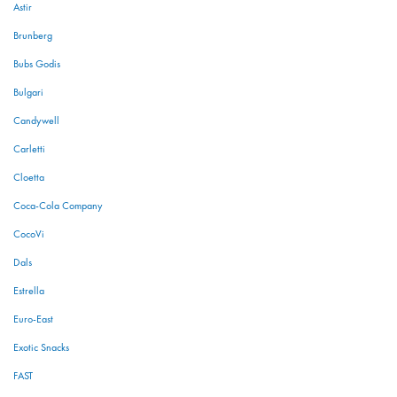
Astir
Brunberg
Bubs Godis
Bulgari
Candywell
Carletti
Cloetta
Coca-Cola Company
CocoVi
Dals
Estrella
Euro-East
Exotic Snacks
FAST