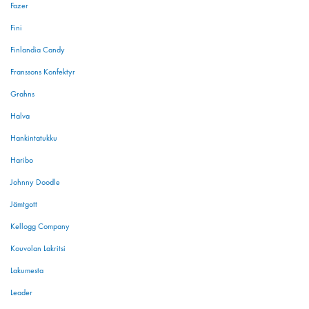
Fazer
Fini
Finlandia Candy
Franssons Konfektyr
Grahns
Halva
Hankintatukku
Haribo
Johnny Doodle
Jämtgott
Kellogg Company
Kouvolan Lakritsi
Lakumesta
Leader