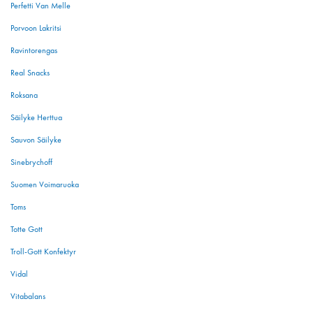
Perfetti Van Melle
Porvoon Lakritsi
Ravintorengas
Real Snacks
Roksana
Säilyke Herttua
Sauvon Säilyke
Sinebrychoff
Suomen Voimaruoka
Toms
Totte Gott
Troll-Gott Konfektyr
Vidal
Vitabalans