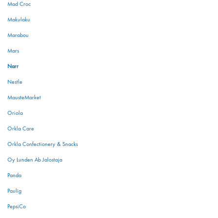
Mad Croc
Makulaku
Marabou
Mars
Narr
Nestle
MausteMarket
Oriola
Orkla Care
Orkla Confectionery & Snacks
Oy Lunden Ab Jalostaja
Panda
Paulig
PepsiCo