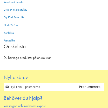
Weekend Snacks
Urjalan Makeistukku
Oy Karl Fazer Ab
Godis247.se
Konfekta
Pszczolka
Önskelista
Du har inga produkter på önskelistan.
Nyhetsbrev
Prenumerera
Prenumerera
på
vårt
Behöver du hjälp?
nyhetsbrev
Var så god och skicka oss e-post: