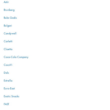
Astir
Brunberg
Bubs Godis
Bulgari
Candywell
Carletti
Cloetta
Coca-Cola Company
CocoVi
Dals
Estrella
Euro-East
Exotic Snacks
FAST