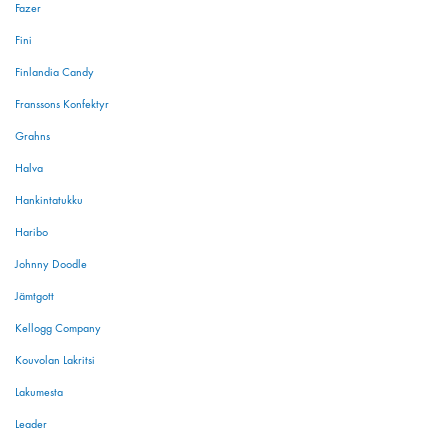
Fazer
Fini
Finlandia Candy
Franssons Konfektyr
Grahns
Halva
Hankintatukku
Haribo
Johnny Doodle
Jämtgott
Kellogg Company
Kouvolan Lakritsi
Lakumesta
Leader