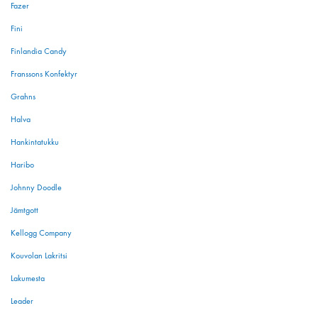
Fazer
Fini
Finlandia Candy
Franssons Konfektyr
Grahns
Halva
Hankintatukku
Haribo
Johnny Doodle
Jämtgott
Kellogg Company
Kouvolan Lakritsi
Lakumesta
Leader