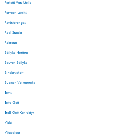
Perfetti Van Melle
Porvoon Lakritsi
Ravintorengas
Real Snacks
Roksana
Säilyke Herttua
Sauvon Säilyke
Sinebrychoff
Suomen Voimaruoka
Toms
Totte Gott
Troll-Gott Konfektyr
Vidal
Vitabalans