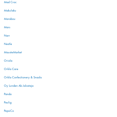
Mad Croc
Makulaku
Marabou
Mars
Narr
Nestle
MausteMarket
Oriola
Orkla Care
Orkla Confectionery & Snacks
Oy Lunden Ab Jalostaja
Panda
Paulig
PepsiCo