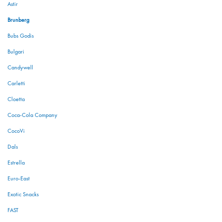
Astir
Brunberg
Bubs Godis
Bulgari
Candywell
Carletti
Cloetta
Coca-Cola Company
CocoVi
Dals
Estrella
Euro-East
Exotic Snacks
FAST