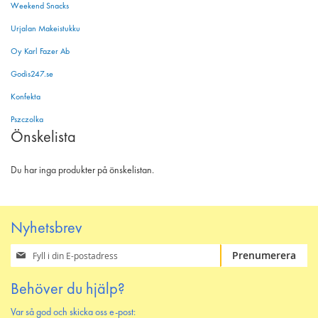
Weekend Snacks
Urjalan Makeistukku
Oy Karl Fazer Ab
Godis247.se
Konfekta
Pszczolka
Önskelista
Du har inga produkter på önskelistan.
Nyhetsbrev
Prenumerera
Prenumerera
på
vårt
Behöver du hjälp?
nyhetsbrev
Var så god och skicka oss e-post: