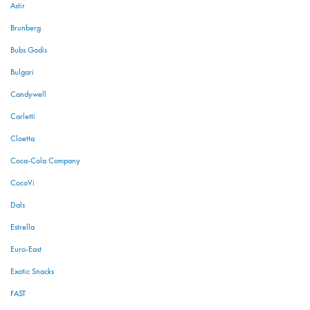
Astir
Brunberg
Bubs Godis
Bulgari
Candywell
Carletti
Cloetta
Coca-Cola Company
CocoVi
Dals
Estrella
Euro-East
Exotic Snacks
FAST