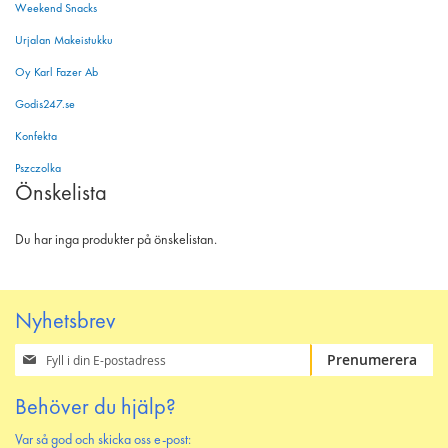
Weekend Snacks
Urjalan Makeistukku
Oy Karl Fazer Ab
Godis247.se
Konfekta
Pszczolka
Önskelista
Du har inga produkter på önskelistan.
Nyhetsbrev
Prenumerera
Prenumerera
på
vårt
Behöver du hjälp?
nyhetsbrev
Var så god och skicka oss e-post: