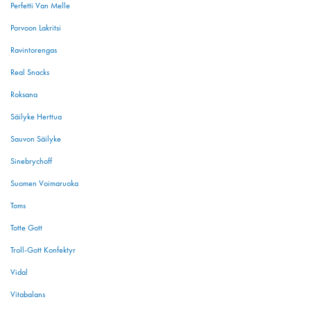
Perfetti Van Melle
Porvoon Lakritsi
Ravintorengas
Real Snacks
Roksana
Säilyke Herttua
Sauvon Säilyke
Sinebrychoff
Suomen Voimaruoka
Toms
Totte Gott
Troll-Gott Konfektyr
Vidal
Vitabalans