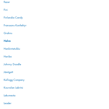
Fazer
Fini
Finlandia Candy
Franssons Konfektyr
Grahns
Halva
Hankintatukku
Haribo
Johnny Doodle
Jämtgott
Kellogg Company
Kouvolan Lakritsi
Lakumesta
Leader