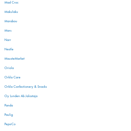
Mad Croc
Makulaku
Marabou
Mars
Narr
Nestle
MausteMarket
Oriola
Orkla Care
Orkla Confectionery & Snacks
Oy Lunden Ab Jalostaja
Panda
Paulig
PepsiCo