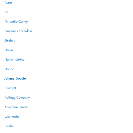
Fazer
Fini
Finlandia Candy
Franssons Konfektyr
Grahns
Halva
Hankintatukku
Haribo
Johnny Doodle
Jämtgott
Kellogg Company
Kouvolan Lakritsi
Lakumesta
Leader