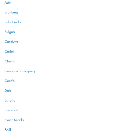
Astir
Brunberg
Bubs Godis
Bulgari
Candywell
Carletti
Cloetta
Coca-Cola Company
CocoVi
Dals
Estrella
Euro-East
Exotic Snacks
FAST