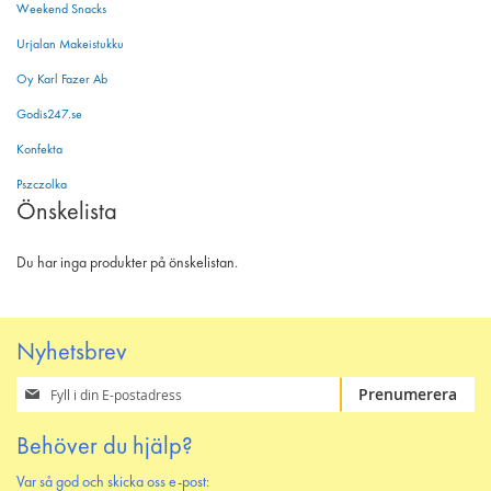
Weekend Snacks
Urjalan Makeistukku
Oy Karl Fazer Ab
Godis247.se
Konfekta
Pszczolka
Önskelista
Du har inga produkter på önskelistan.
Nyhetsbrev
Prenumerera
Prenumerera
på
vårt
Behöver du hjälp?
nyhetsbrev
Var så god och skicka oss e-post: