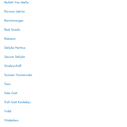
Perfetti Van Melle
Porvoon Lakritsi
Ravintorengas
Real Snacks
Roksana
Säilyke Herttua
Sauvon Säilyke
Sinebrychoff
Suomen Voimaruoka
Toms
Totte Gott
Troll-Gott Konfektyr
Vidal
Vitabalans