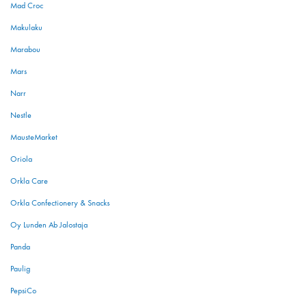
Mad Croc
Makulaku
Marabou
Mars
Narr
Nestle
MausteMarket
Oriola
Orkla Care
Orkla Confectionery & Snacks
Oy Lunden Ab Jalostaja
Panda
Paulig
PepsiCo