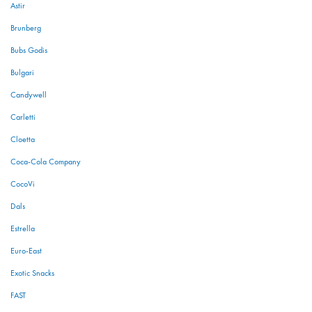
Astir
Brunberg
Bubs Godis
Bulgari
Candywell
Carletti
Cloetta
Coca-Cola Company
CocoVi
Dals
Estrella
Euro-East
Exotic Snacks
FAST