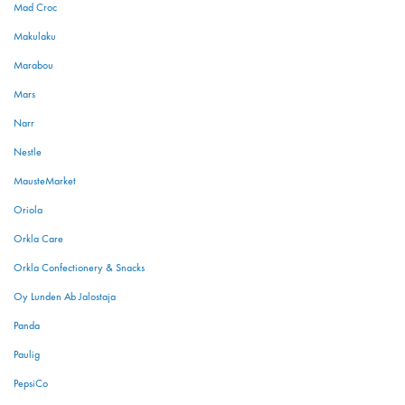
Mad Croc
Makulaku
Marabou
Mars
Narr
Nestle
MausteMarket
Oriola
Orkla Care
Orkla Confectionery & Snacks
Oy Lunden Ab Jalostaja
Panda
Paulig
PepsiCo