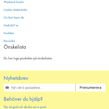
Weekend Snacks
Urjalan Makeistukku
Oy Karl Fazer Ab
Godis247.se
Konfekta
Pszczolka
Önskelista
Du har inga produkter på önskelistan.
Nyhetsbrev
Prenumerera
Prenumerera
på
vårt
Behöver du hjälp?
nyhetsbrev
Var så god och skicka oss e-post: