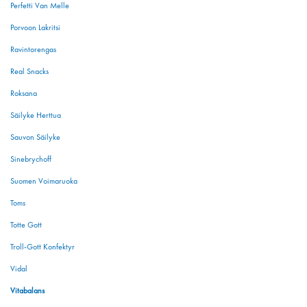
Perfetti Van Melle
Porvoon Lakritsi
Ravintorengas
Real Snacks
Roksana
Säilyke Herttua
Sauvon Säilyke
Sinebrychoff
Suomen Voimaruoka
Toms
Totte Gott
Troll-Gott Konfektyr
Vidal
Vitabalans