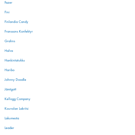
Fazer
Fini
Finlandia Candy
Franssons Konfektyr
Grahns
Halva
Hankintatukku
Haribo
Johnny Doodle
Jämtgott
Kellogg Company
Kouvolan Lakritsi
Lakumesta
Leader