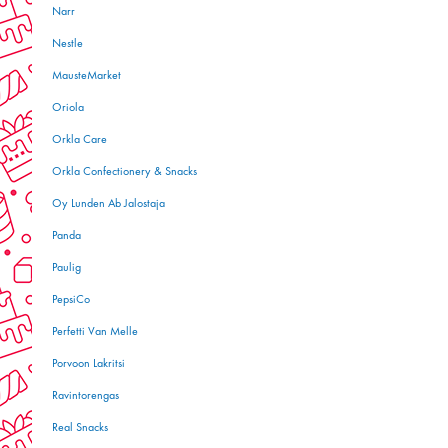
Narr
Nestle
MausteMarket
Oriola
Orkla Care
Orkla Confectionery & Snacks
Oy Lunden Ab Jalostaja
Panda
Paulig
PepsiCo
Perfetti Van Melle
Porvoon Lakritsi
Ravintorengas
Real Snacks