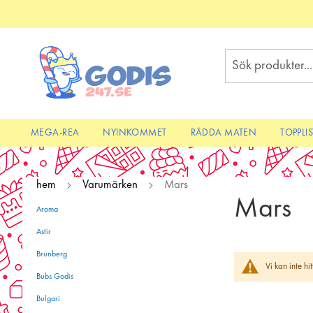
Skip
to
Content
Sök
MEGA-REA
NYINKOMMET
RÄDDA MATEN
TOPPLI
hem
Varumärken
Mars
Mars
Aroma
Astir
Brunberg
Vi kan inte h
Bubs Godis
Bulgari