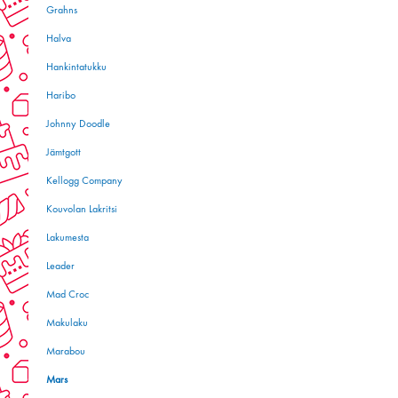
Grahns
Halva
Hankintatukku
Haribo
Johnny Doodle
Jämtgott
Kellogg Company
Kouvolan Lakritsi
Lakumesta
Leader
Mad Croc
Makulaku
Marabou
Mars