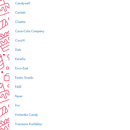
Candywell
Carletti
Cloetta
Coca-Cola Company
CocoVi
Dals
Estrella
Euro-East
Exotic Snacks
FAST
Fazer
Fini
Finlandia Candy
Franssons Konfektyr