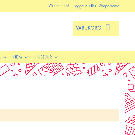
Välkommen!
Logga in
Skapa konto
VARUKORG
L
HEM
HUSDJUR