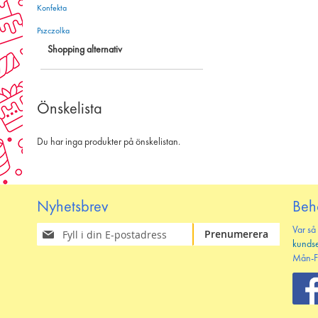
Konfekta
Pszczolka
Shopping alternativ
Önskelista
Du har inga produkter på önskelistan.
Nyhetsbrev
Beh
Prenumerera
Var så
Prenumerera
på
kunds
vårt
Mån-F
nyhetsbrev