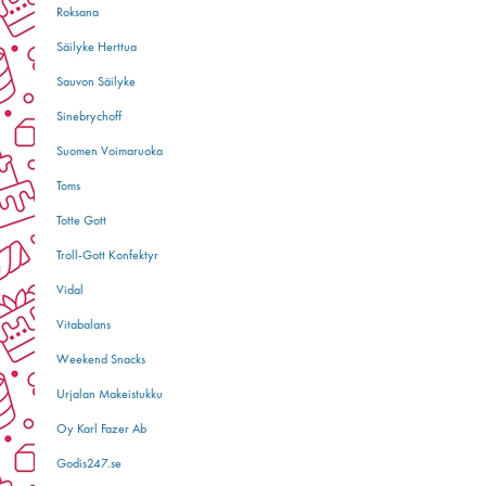
Roksana
Säilyke Herttua
Sauvon Säilyke
Sinebrychoff
Suomen Voimaruoka
Toms
Totte Gott
Troll-Gott Konfektyr
Vidal
Vitabalans
Weekend Snacks
Urjalan Makeistukku
Oy Karl Fazer Ab
Godis247.se