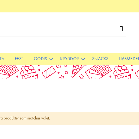
Sök
STA
FEST
GODIS
KRYDDOR
SNACKS
LIVSMEDE
itta produkter som matchar valet.