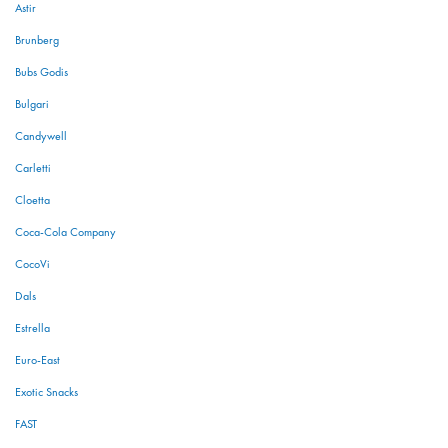
Astir
Brunberg
Bubs Godis
Bulgari
Candywell
Carletti
Cloetta
Coca-Cola Company
CocoVi
Dals
Estrella
Euro-East
Exotic Snacks
FAST