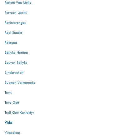
Perfetti Van Melle
Porvoon Lakritsi
Ravintorengas
Real Snacks
Roksana
Säilyke Herttua
Sauvon Säilyke
Sinebrychoff
Suomen Voimaruoka
Toms
Totte Gott
Troll-Gott Konfektyr
Vidal
Vitabalans