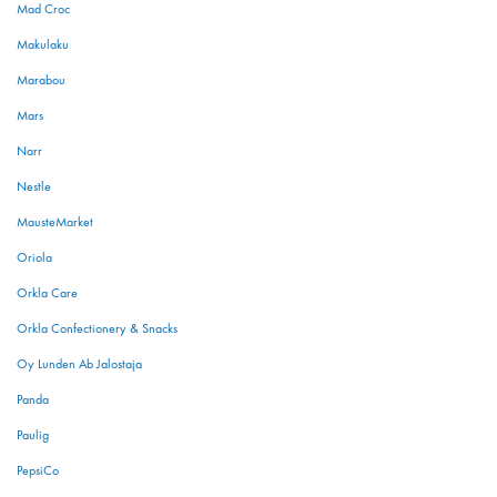
Mad Croc
Makulaku
Marabou
Mars
Narr
Nestle
MausteMarket
Oriola
Orkla Care
Orkla Confectionery & Snacks
Oy Lunden Ab Jalostaja
Panda
Paulig
PepsiCo