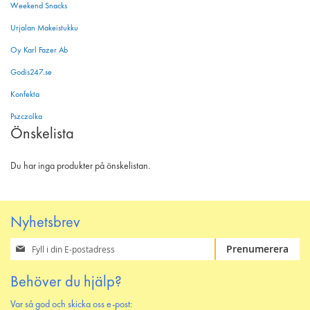
Weekend Snacks
Urjalan Makeistukku
Oy Karl Fazer Ab
Godis247.se
Konfekta
Pszczolka
Önskelista
Du har inga produkter på önskelistan.
Nyhetsbrev
Prenumerera
Prenumerera
på
vårt
Behöver du hjälp?
nyhetsbrev
Var så god och skicka oss e-post: