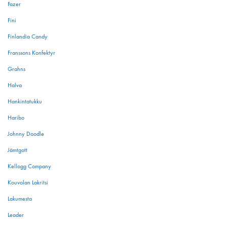
Fazer
Fini
Finlandia Candy
Franssons Konfektyr
Grahns
Halva
Hankintatukku
Haribo
Johnny Doodle
Jämtgott
Kellogg Company
Kouvolan Lakritsi
Lakumesta
Leader