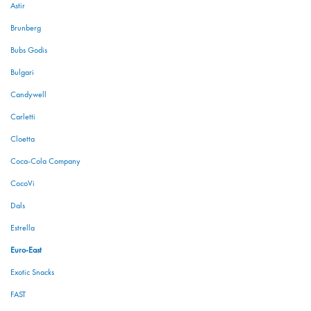
Astir
Brunberg
Bubs Godis
Bulgari
Candywell
Carletti
Cloetta
Coca-Cola Company
CocoVi
Dals
Estrella
Euro-East
Exotic Snacks
FAST