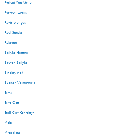
Perfetti Van Melle
Porvoon Lakritsi
Ravintorengas
Real Snacks
Roksana
Säilyke Herttua
Sauvon Säilyke
Sinebrychoff
Suomen Voimaruoka
Toms
Totte Gott
Troll-Gott Konfektyr
Vidal
Vitabalans