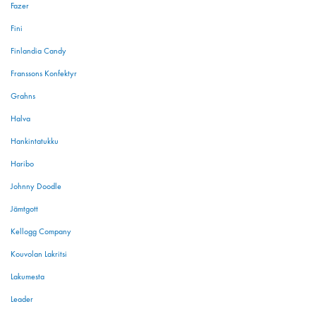
Fazer
Fini
Finlandia Candy
Franssons Konfektyr
Grahns
Halva
Hankintatukku
Haribo
Johnny Doodle
Jämtgott
Kellogg Company
Kouvolan Lakritsi
Lakumesta
Leader