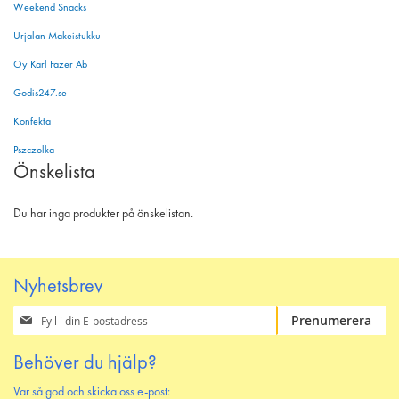
Weekend Snacks
Urjalan Makeistukku
Oy Karl Fazer Ab
Godis247.se
Konfekta
Pszczolka
Önskelista
Du har inga produkter på önskelistan.
Nyhetsbrev
Prenumerera
Prenumerera
på
vårt
Behöver du hjälp?
nyhetsbrev
Var så god och skicka oss e-post: