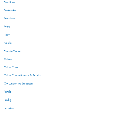
Mad Croc
Makulaku
Marabou
Mars
Narr
Nestle
MausteMarket
Oriola
Orkla Care
Orkla Confectionery & Snacks
Oy Lunden Ab Jalostaja
Panda
Paulig
PepsiCo