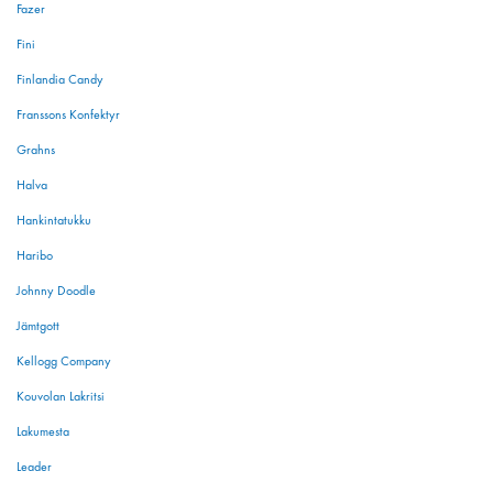
Fazer
Fini
Finlandia Candy
Franssons Konfektyr
Grahns
Halva
Hankintatukku
Haribo
Johnny Doodle
Jämtgott
Kellogg Company
Kouvolan Lakritsi
Lakumesta
Leader