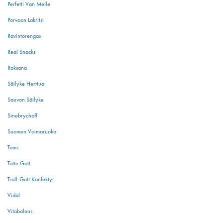
Perfetti Van Melle
Porvoon Lakritsi
Ravintorengas
Real Snacks
Roksana
Säilyke Herttua
Sauvon Säilyke
Sinebrychoff
Suomen Voimaruoka
Toms
Totte Gott
Troll-Gott Konfektyr
Vidal
Vitabalans