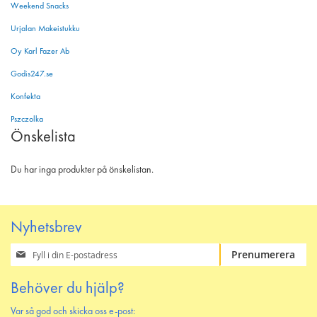
Weekend Snacks
Urjalan Makeistukku
Oy Karl Fazer Ab
Godis247.se
Konfekta
Pszczolka
Önskelista
Du har inga produkter på önskelistan.
Nyhetsbrev
Prenumerera
Prenumerera
på
vårt
Behöver du hjälp?
nyhetsbrev
Var så god och skicka oss e-post: