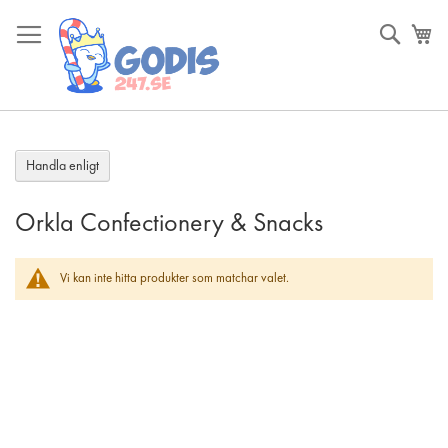
Skip
to
Sök
Va
Content
Handla enligt
Orkla Confectionery & Snacks
Vi kan inte hitta produkter som matchar valet.