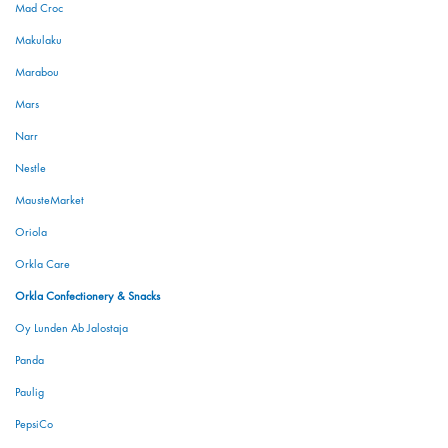
Mad Croc
Makulaku
Marabou
Mars
Narr
Nestle
MausteMarket
Oriola
Orkla Care
Orkla Confectionery & Snacks
Oy Lunden Ab Jalostaja
Panda
Paulig
PepsiCo