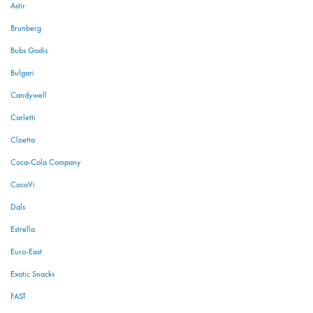
Astir
Brunberg
Bubs Godis
Bulgari
Candywell
Carletti
Cloetta
Coca-Cola Company
CocoVi
Dals
Estrella
Euro-East
Exotic Snacks
FAST