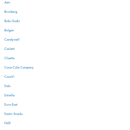
Astir
Brunberg
Bubs Godis
Bulgari
Candywell
Carletti
Cloetta
Coca-Cola Company
CocoVi
Dals
Estrella
Euro-East
Exotic Snacks
FAST