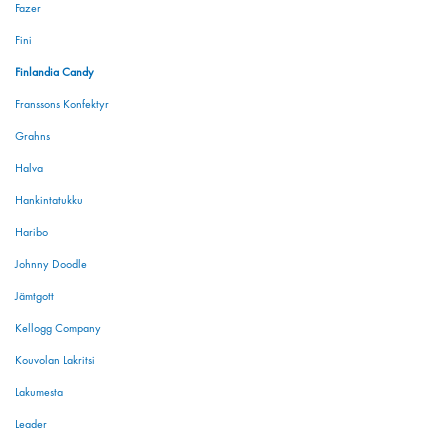
Fazer
Fini
Finlandia Candy
Franssons Konfektyr
Grahns
Halva
Hankintatukku
Haribo
Johnny Doodle
Jämtgott
Kellogg Company
Kouvolan Lakritsi
Lakumesta
Leader