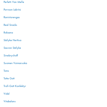
Perfetti Van Melle
Porvoon Lakritsi
Ravintorengas
Real Snacks
Roksana
Säilyke Herttua
Sauvon Säilyke
Sinebrychoff
Suomen Voimaruoka
Toms
Totte Gott
Troll-Gott Konfektyr
Vidal
Vitabalans