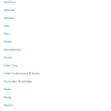
Mad Croc
Makulaku
Marabou
Mars
Narr
Nestle
MausteMarket
Oriola
Orkla Care
Orkla Confectionery & Snacks
Oy Lunden Ab Jalostaja
Panda
Paulig
PepsiCo