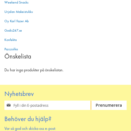
Weekend Snacks
Urjalan Makeistukku
Oy Karl Fazer Ab
Godis247.se
Konfekta
Pszczolka
Önskelista
Du har inga produkter på önskelistan.
Nyhetsbrev
Prenumerera
Prenumerera
på
vårt
Behöver du hjälp?
nyhetsbrev
Var så god och skicka oss e-post: