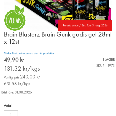
Parasta ennen / Bäst före 31 aug. 2026
Brain Blasterz Brain Gunk godis gel 28ml
Skip
to
x 12st
the
beginning
Bli den första att recensera den här produkten
of
49,90 kr
the
Special
I LAGER
images
Price
SKU
1973
131.32
kr/kgs
gallery
240,00 kr
Vanligt pris
631.58
kr/kgs
Bäst före: 31.08.2026
Antal