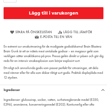
Lägg till i varukorgen
SPARA PÅ ÖNSKELISTAN
LÄGG TILL JÄMFÖR
E-POSTA TILL EN VÄN
En extremt sur smakutmaning för de modigaste godisälskarna! Brain Blasterz
Brain Gunk är ett av nätets mest omtalade godisar – en megasur gelé som
verkligen sätter smaklökarna på prov. Pressa gelén direkt ur påsen och gör dig
redo för en intensiv smakexplosion som börjar explosivt surt.
Ett roligt och annorlunda godis som passar perfekt för utmaningar, att dela
med vänner eller för alla som älskar riktigt surt godis. Praktisk displaylåda med
12 stycken.
Ingredienser
Ingredienser: glukossirap, socker, vatten, surhetsreglerande medel (E330,
E296), aromämne, konserveringsmedel (E202). Kontiunerlig eller ofta