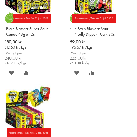
Parasta ennen / Bäst före 31 jan. 2027
Parasta ennen / Bäst före 31 juli 2026
Brain Blasterz Super Sour
Brain Blasterz Sour
Lägg
Candy 48g x 12st
Lolly Dipper 10g x 30st
till
i
Special
Special
180,00 kr
59,00 kr
varukorgen
Price
Price
312.50
kr/kgs
196.67
kr/kgs
Vanligt pris
Vanligt pris
240,00 kr
225,00 kr
416.67
kr/kgs
750.00
kr/kgs
SPARA
LÄGG
SPARA
LÄGG
PÅ
TILL
PÅ
TILL
ÖNSKELISTAN
JÄMFÖR
ÖNSKELISTAN
JÄMFÖR
Parasta ennen / Bäst före 30 sep. 2028