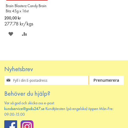
Brain Blasterz Candy Brain
Bitz 45g x 16st
200,00 kr
277.78
kr/kgs
SPARA
LÄGG
PÅ
TILL
ÖNSKELISTAN
JÄMFÖR
Nyhetsbrev
Prenumerera
Prenumerera
på
vårt
Behöver du hjälp?
nyhetsbrev
Var så god och skicka oss e-post:
kundservice@godis247.se
Kundtjänsten (på engelska) öppen Mån-Fre:
09.00-15.00