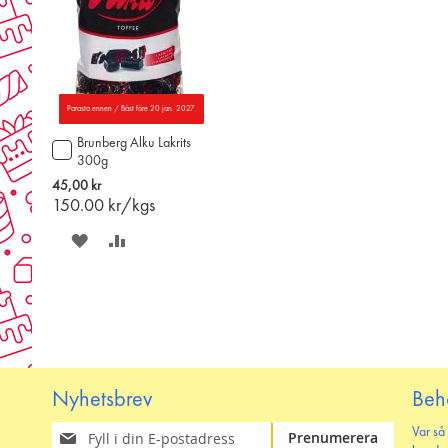
Parasta ennen / Bäst före 20 jan. 2027
Brunberg Alku Lakrits
Lägg
300g
till
i
45,00 kr
varukorgen
150.00
kr/kgs
SPARA
LÄGG
PÅ
TILL
ÖNSKELISTAN
JÄMFÖR
Nyhetsbrev
Beh
Prenumerera
Var så
Prenumerera