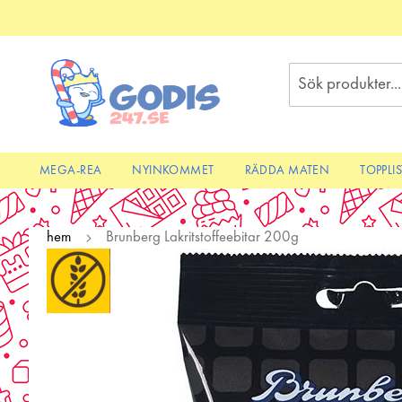
Skip
to
Content
Sök
MEGA-REA
NYINKOMMET
RÄDDA MATEN
TOPPLI
hem
Brunberg Lakritstoffeebitar 200g
Skip
to
the
end
of
the
images
gallery