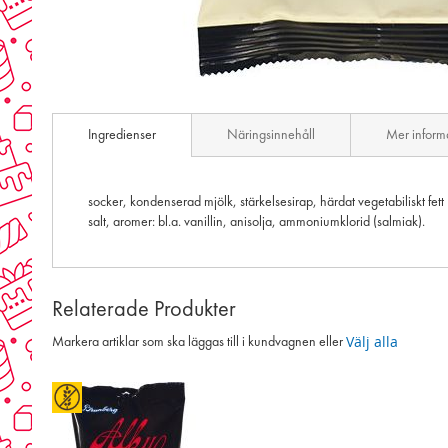
Skip
to
Ingredienser
Näringsinnehåll
Mer inform
the
beginning
of
the
socker, kondenserad mjölk, stärkelsesirap, härdat vegetabiliskt fett 
images
salt, aromer: bl.a. vanillin, anisolja, ammoniumklorid (salmiak).
gallery
Relaterade Produkter
Välj alla
Markera artiklar som ska läggas till i kundvagnen eller