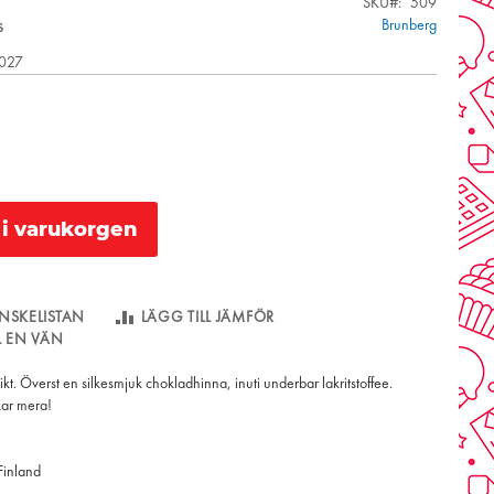
SKU
509
s
Brunberg
2027
l i varukorgen
NSKELISTAN
LÄGG TILL JÄMFÖR
LL EN VÄN
kikt. Överst en silkesmjuk chokladhinna, inuti underbar lakritstoffee.
kar mera!
 Finland