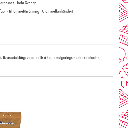
ranser till hela Sverige
 fabrik till onlineförsäljning - Utan mellanhänder!
t, livsmedelsfärg: vegetabiliskt kol, emulgeringsmedel: sojalecitin,