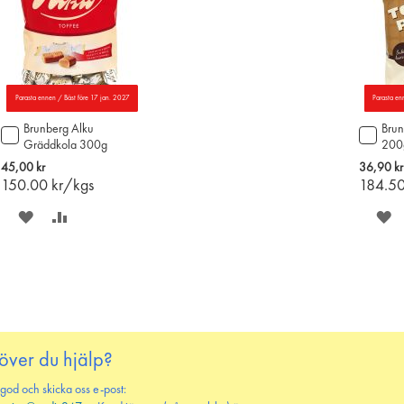
Parasta ennen / Bäst före 17 jan. 2027
Parasta en
Brunberg Alku
Brun
Lägg
Lägg
Gräddkola 300g
200
till
till
i
i
45,00 kr
36,90 kr
varukorgen
varu
150.00
kr/kgs
184.5
SPARA
LÄGG
S
PÅ
TILL
P
ÖNSKELISTAN
JÄMFÖR
Ö
över du hjälp?
 god och skicka oss e-post: