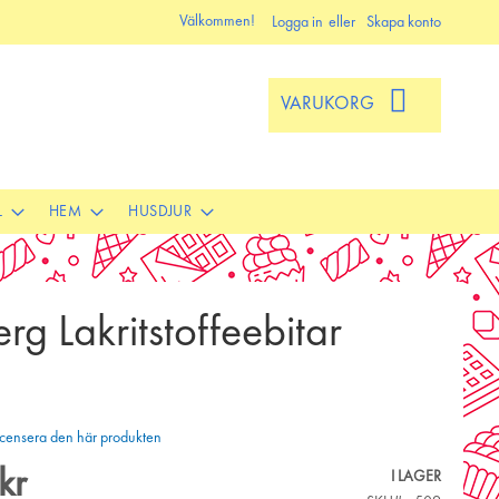
Välkommen!
Logga in
Skapa konto
VARUKORG
L
HEM
HUSDJUR
rg Lakritstoffeebitar
 recensera den här produkten
kr
I LAGER