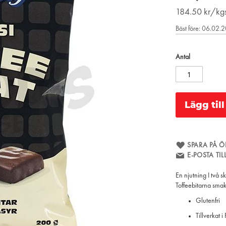
184.50
kr/kg
Bäst före: 06.02.
Antal
Lägg til
SPARA PÅ Ö
E-POSTA TI
En njutning I två s
Toffeebitarna sma
Glutenfri
Tillverkat i