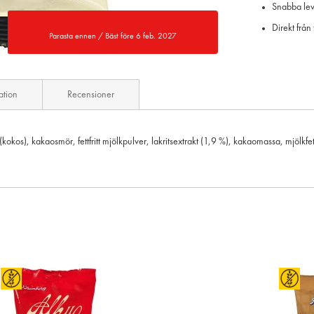
Snabba leve
Direkt från
Parasta ennen / Bäst före 6 feb. 2027
ation
Recensioner
(kokos), kakaosmör, fettfritt mjölkpulver, lakritsextrakt (1,9 %), kakaomassa, mjölkfet