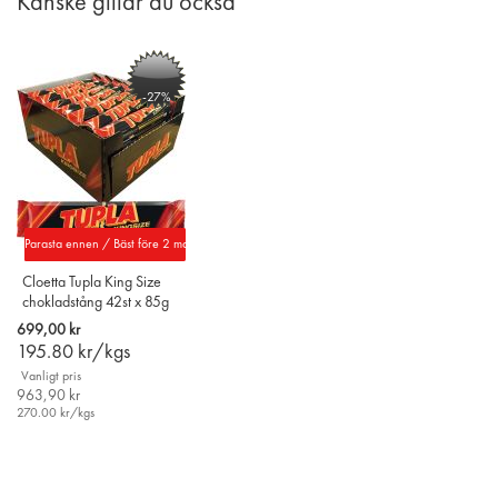
Kanske gillar du också
-27%
Parasta ennen / Bäst före 2 mars 2027
Cloetta Tupla King Size
chokladstång 42st x 85g
699,00 kr
195.80
kr/kgs
Vanligt pris
963,90 kr
270.00
kr/kgs