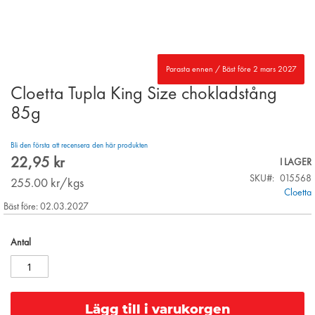
Parasta ennen / Bäst före 2 mars 2027
Cloetta Tupla King Size chokladstång
Skip
to
85g
the
beginning
Bli den första att recensera den här produkten
of
22,95 kr
the
I LAGER
images
SKU
015568
255.00
kr/kgs
gallery
Cloetta
Bäst före: 02.03.2027
Antal
Lägg till i varukorgen