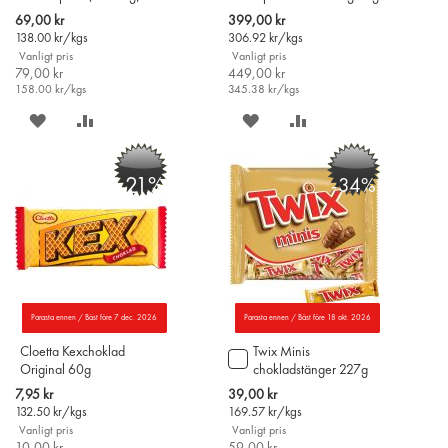
x 35 st
i
i
Special
Special
69,00 kr
399,00 kr
varukorgen
varukorgen
Price
Price
138.00
kr/kgs
306.92
kr/kgs
Vanligt pris
Vanligt pris
79,00 kr
449,00 kr
158.00
kr/kgs
345.38
kr/kgs
SPARA
LÄGG
SPARA
LÄGG
PÅ
TILL
PÅ
TILL
-21%
-34%
ÖNSKELISTAN
JÄMFÖR
ÖNSKELISTAN
JÄMFÖR
Parasta ennen / Bäst före 7 dec. 2026
Parasta ennen / Bäst före 18 okt. 2026
Cloetta Kexchoklad
Twix Minis
Lägg
Original 60g
chokladstänger 227g
till
i
Special
Special
7,95 kr
39,00 kr
varukorgen
Price
Price
132.50
kr/kgs
169.57
kr/kgs
Vanligt pris
Vanligt pris