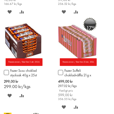
10,00 kr
59,00 kr
166.67
kr/kgs
256.52
kr/kgs
SPARA
LÄGG
SPARA
LÄGG
PÅ
TILL
PÅ
TILL
-17%
ÖNSKELISTAN
JÄMFÖR
ÖNSKELISTAN
JÄMFÖR
Parasta ennen / Bäst före 5 okt. 2026
Parasta ennen / Bäst före 25 dec. 2026
Fazer Susu choklad
Fazer Suffeli
Lägg
Lägg
stycksak 40g x 25st
chokladvåffla 21g x
till
till
80st
i
i
Special
299,00 kr
499,00 kr
varukorgen
varukorgen
Price
299.00
kr/kgs
297.02
kr/kgs
Vanligt pris
SPARA
LÄGG
599,00 kr
356.55
kr/kgs
PÅ
TILL
SPARA
LÄGG
ÖNSKELISTAN
JÄMFÖR