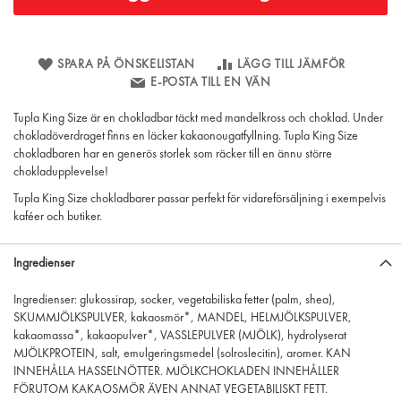
SPARA PÅ ÖNSKELISTAN
LÄGG TILL JÄMFÖR
E-POSTA TILL EN VÄN
Tupla King Size är en chokladbar täckt med mandelkross och choklad. Under
chokladöverdraget finns en läcker kakaonougatfyllning. Tupla King Size
chokladbaren har en generös storlek som räcker till en ännu större
chokladupplevelse!
Tupla King Size chokladbarer passar perfekt för vidareförsäljning i exempelvis
kaféer och butiker.
Ingredienser
Ingredienser: glukossirap, socker, vegetabiliska fetter (palm, shea),
SKUMMJÖLKSPULVER, kakaosmör*, MANDEL, HELMJÖLKSPULVER,
kakaomassa*, kakaopulver*, VASSLEPULVER (MJÖLK), hydrolyserat
MJÖLKPROTEIN, salt, emulgeringsmedel (solroslecitin), aromer. KAN
INNEHÅLLA HASSELNÖTTER. MJÖLKCHOKLADEN INNEHÅLLER
FÖRUTOM KAKAOSMÖR ÄVEN ANNAT VEGETABILISKT FETT.