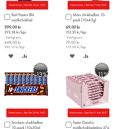
Parasta ennen / Bäst före 14 jan. 2027
Parasta ennen / Bäst före 7 mars 2027
Karl Fazers Blå
Mars chokladbar 10-
Lägg
Lägg
mjölkchoklad
pack (10x45g)
till
till
chokladbar 39g x 35st
i
i
Special
Special
399,00 kr
69,00 kr
varukorgen
varukorgen
Price
Price
293.38
kr/kgs
153.33
kr/kgs
Vanligt pris
Vanligt pris
449,00 kr
79,00 kr
330.15
kr/kgs
175.56
kr/kgs
SPARA
LÄGG
SPARA
LÄGG
PÅ
TILL
PÅ
TILL
-13%
-11%
ÖNSKELISTAN
JÄMFÖR
ÖNSKELISTAN
JÄMFÖR
Parasta ennen / Bäst före 28 feb. 2027
Parasta ennen / Bäst före 21 mars 2027
Snickers chokladbar
Fazer Geisha
Lägg
Lägg
10-pack (10x50g)
mjölkchokladstång 37g
till
till