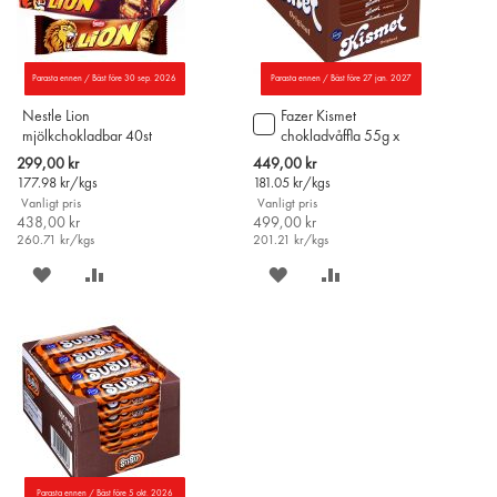
Parasta ennen / Bäst före 30 sep. 2026
Parasta ennen / Bäst före 27 jan. 2027
Nestle Lion
Fazer Kismet
Lägg
mjölkchokladbar 40st
chokladvåffla 55g x
till
45st
i
Special
Special
299,00 kr
449,00 kr
varukorgen
Price
Price
177.98
kr/kgs
181.05
kr/kgs
Vanligt pris
Vanligt pris
438,00 kr
499,00 kr
260.71
kr/kgs
201.21
kr/kgs
SPARA
LÄGG
SPARA
LÄGG
PÅ
TILL
PÅ
TILL
ÖNSKELISTAN
JÄMFÖR
ÖNSKELISTAN
JÄMFÖR
Parasta ennen / Bäst före 5 okt. 2026