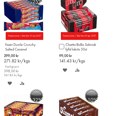
-25%
ÖNSKELISTAN
JÄMFÖR
ÖNSKELISTAN
JÄMFÖR
Parasta ennen / Bäst före 10 maj 2027
Parasta ennen / Bäst före 20 apr. 2027
Fazer Dumle Crunchy
Cloetta BisBis Salmiak
Lägg
Salted Caramel
fylld lakrits 50st
till
chokladstrycksak 55g x
i
299,00 kr
99,00 kr
20st
varukorgen
271.82
kr/kgs
141.43
kr/kgs
Vanligt pris
SPARA
LÄGG
398,00 kr
361.82
kr/kgs
PÅ
TILL
SPARA
LÄGG
ÖNSKELISTAN
JÄMFÖR
PÅ
TILL
-32%
-10%
ÖNSKELISTAN
JÄMFÖR