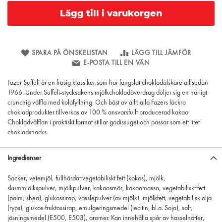
Lägg till i varukorgen
SPARA PÅ ÖNSKELISTAN
LÄGG TILL JÄMFÖR
E-POSTA TILL EN VÄN
Fazer Suffeli är en frasig klassiker som har fängslat chokladälskare alltsedan
1966. Under Suffeli-stycksakens mjölkchokladöverdrag döljer sig en härligt
crunchig våffla med kolafyllning. Och bäst av allt: alla Fazers läckra
chokladprodukter tillverkas av 100 % ansvarsfullt producerad kakao.
Chokladvåfflan i praktiskt format stillar godissuget och passar som ett litet
chokladsnacks.
Ingredienser
Socker, vetemjöl, fullhärdat vegetabiliskt fett (kokos), mjölk,
skummjölkspulver, mjölkpulver, kakaosmör, kakaomassa, vegetabiliskt fett
(palm, shea), glukossirap, vasslepulver (av mjölk), mjölkfett, vegetabilisk olja
(ryps), glukos-fruktossirap, emulgeringsmedel (lecitin, bl.a. Soja), salt,
jäsningsmedel (E500, E503), aromer. Kan innehålla spår av hasselnötter,