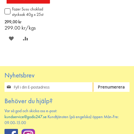
Fazer Susu choklad
Lägg
stycksak 40g x 25st
till
i
299,00 kr
varukorgen
299.00
kr/kgs
SPARA
LÄGG
PÅ
TILL
ÖNSKELISTAN
JÄMFÖR
Nyhetsbrev
Prenumerera
Prenumerera
på
vårt
Behöver du hjälp?
nyhetsbrev
Var så god och skicka oss e-post:
kundservice@godis247.se
Kundtjänsten (på engelska) öppen Mån-Fre:
09.00-15.00