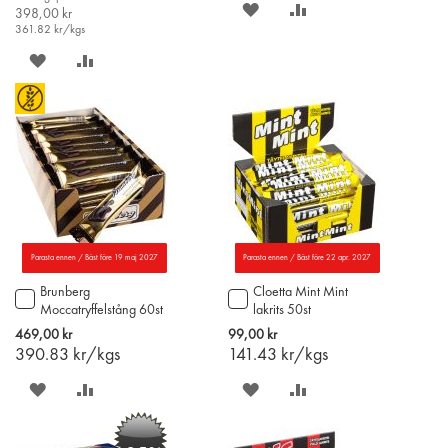
SPARA
LÄGG
398,00 kr
361.82
kr/kgs
PÅ
TILL
SPARA
LÄGG
ÖNSKELISTAN
JÄMFÖR
PÅ
TILL
ÖNSKELISTAN
JÄMFÖR
Parasta ennen / Bäst före 19 maj 2027
Parasta ennen / Bäst före 22 apr. 2027
Brunberg
Cloetta Mint Mint
Lägg
Lägg
Moccatryffelstång 60st
lakrits 50st
till
till
i
i
469,00 kr
99,00 kr
varukorgen
varukorgen
390.83
kr/kgs
141.43
kr/kgs
SPARA
LÄGG
SPARA
LÄGG
PÅ
TILL
PÅ
TILL