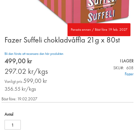
Parasta ennen / Bäst före 19 feb. 2027
Fazer Suffeli chokladvåffla 21g x 80st
Skip
to
the
Bli den första att recensera den här produkten
beginning
499,00 kr
Special
I LAGER
of
Price
SKU
608
the
297.02
kr/kgs
Fazer
images
599,00 kr
gallery
Vanligt pris
356.55
kr/kgs
Bäst före: 19.02.2027
Antal