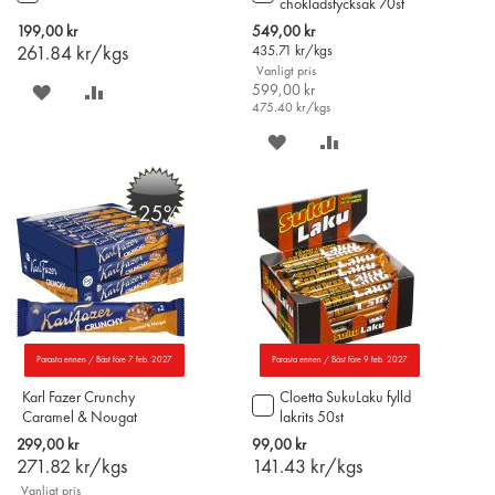
chokladstycksak 70st
till
till
i
i
Special
199,00 kr
549,00 kr
varukorgen
varukorgen
Price
261.84
kr/kgs
435.71
kr/kgs
Vanligt pris
SPARA
LÄGG
599,00 kr
475.40
kr/kgs
PÅ
TILL
SPARA
LÄGG
ÖNSKELISTAN
JÄMFÖR
PÅ
TILL
-25%
ÖNSKELISTAN
JÄMFÖR
Parasta ennen / Bäst före 7 feb. 2027
Parasta ennen / Bäst före 9 feb. 2027
Karl Fazer Crunchy
Cloetta SukuLaku fylld
Lägg
Caramel & Nougat
lakrits 50st
till
chokladstycksak 55g x
i
299,00 kr
99,00 kr
20st
varukorgen
271.82
kr/kgs
141.43
kr/kgs
Vanligt pris