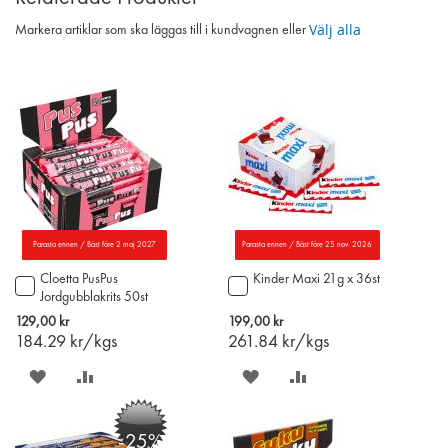
Välj alla
Markera artiklar som ska läggas till i kundvagnen eller
Parasta ennen / Bäst före 2 maj 2027
Parasta ennen / Bäst före 25 nov. 2026
Cloetta PusPus
Kinder Maxi 21g x 36st
Lägg
Lägg
Jordgubblakrits 50st
till
till
i
i
129,00 kr
199,00 kr
varukorgen
varukorgen
184.29
kr/kgs
261.84
kr/kgs
SPARA
LÄGG
SPARA
LÄGG
PÅ
TILL
PÅ
TILL
-25%
ÖNSKELISTAN
JÄMFÖR
ÖNSKELISTAN
JÄMFÖR