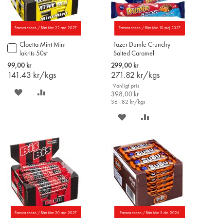
Parasta ennen / Bäst före 22 apr. 2027
Parasta ennen / Bäst före 10 maj 2027
Cloetta Mint Mint
Fazer Dumle Crunchy
Lägg
lakrits 50st
Salted Caramel
till
chokladstrycksak 55g x
i
99,00 kr
299,00 kr
20st
varukorgen
141.43
kr/kgs
271.82
kr/kgs
Vanligt pris
SPARA
LÄGG
398,00 kr
361.82
kr/kgs
PÅ
TILL
SPARA
LÄGG
ÖNSKELISTAN
JÄMFÖR
PÅ
TILL
ÖNSKELISTAN
JÄMFÖR
Parasta ennen / Bäst före 20 apr. 2027
Parasta ennen / Bäst före 5 okt. 2026