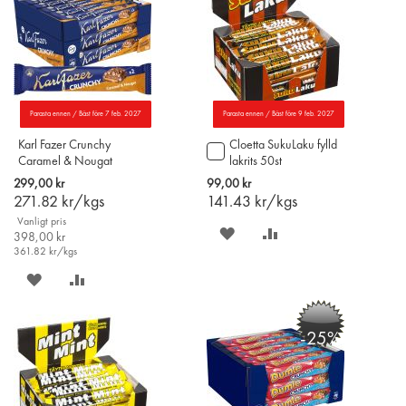
Parasta ennen / Bäst före 7 feb. 2027
Parasta ennen / Bäst före 9 feb. 2027
Karl Fazer Crunchy
Cloetta SukuLaku fylld
Lägg
Caramel & Nougat
lakrits 50st
till
chokladstycksak 55g x
i
299,00 kr
99,00 kr
20st
varukorgen
271.82
kr/kgs
141.43
kr/kgs
Vanligt pris
SPARA
LÄGG
398,00 kr
361.82
kr/kgs
PÅ
TILL
SPARA
LÄGG
ÖNSKELISTAN
JÄMFÖR
PÅ
TILL
-25%
ÖNSKELISTAN
JÄMFÖR