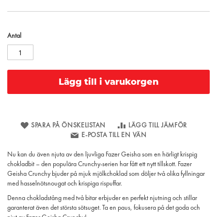
Antal
Lägg till i varukorgen
SPARA PÅ ÖNSKELISTAN
LÄGG TILL JÄMFÖR
E-POSTA TILL EN VÄN
Nu kan du även njuta av den ljuvliga Fazer Geisha som en härligt krispig
chokladbit – den populära Crunchy-serien har fått ett nytt tillskott. Fazer
Geisha Crunchy bjuder på mjuk mjölkchoklad som döljer två olika fyllningar
med hasselnötsnougat och krispiga rispuffar.
Denna chokladstång med två bitar erbjuder en perfekt njutning och stillar
garanterat även det största sötsuget. Ta en paus, fokusera på det goda och