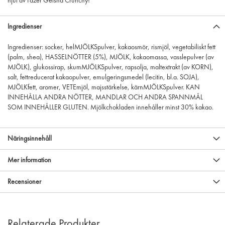
njut av Fazer Geisha Crunchy!
Ingredienser
Ingredienser: socker, helMJÖLKSpulver, kakaosmör, rismjöl, vegetabiliskt fett
(palm, shea), HASSELNÖTTER (5%), MJÖLK, kakaomassa, vasslepulver (av
MJÖLK), glukossirap, skumMJÖLKSpulver, rapsolja, maltextrakt (av KORN),
salt, fettreducerat kakaopulver, emulgeringsmedel (lecitin, bl.a. SOJA),
MJÖLKfett, aromer, VETEmjöl, majsstärkelse, kärnMJÖLKSpulver. KAN
INNEHÅLLA ANDRA NÖTTER, MANDLAR OCH ANDRA SPANNMÅL
SOM INNEHÅLLER GLUTEN. Mjölkchokladen innehåller minst 30% kakao.
Näringsinnehåll
Mer information
Recensioner
Relaterade Produkter