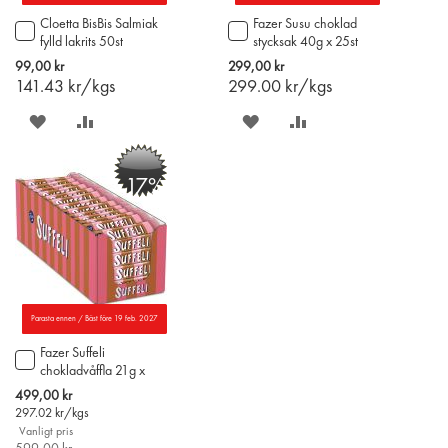
Cloetta BisBis Salmiak
Fazer Susu choklad
Lägg
Lägg
fylld lakrits 50st
stycksak 40g x 25st
till
till
i
i
99,00 kr
299,00 kr
varukorgen
varukorgen
141.43
kr/kgs
299.00
kr/kgs
SPARA
LÄGG
SPARA
LÄGG
PÅ
TILL
PÅ
TILL
-17%
ÖNSKELISTAN
JÄMFÖR
ÖNSKELISTAN
JÄMFÖR
Parasta ennen / Bäst före 19 feb. 2027
Fazer Suffeli
Lägg
chokladvåffla 21g x
till
80st
i
Special
499,00 kr
varukorgen
Price
297.02
kr/kgs
Vanligt pris