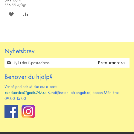
599,00 kr
356.55
kr/kgs
SPARA
LÄGG
PÅ
TILL
ÖNSKELISTAN
JÄMFÖR
Nyhetsbrev
Prenumerera
Prenumerera
på
vårt
Behöver du hjälp?
nyhetsbrev
Var så god och skicka oss e-post:
kundservice@godis247.se
Kundtjänsten (på engelska) öppen Mån-Fre:
09.00-15.00