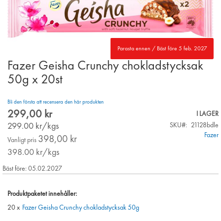
Parasta ennen / Bäst före 5 feb. 2027
Fazer Geisha Crunchy chokladstycksak
Skip
to
50g x 20st
the
beginning
Bli den första att recensera den här produkten
of
299,00 kr
the
I LAGER
images
299.00
kr/kgs
SKU
21128bdle
gallery
Fazer
398,00 kr
Vanligt pris
398.00
kr/kgs
Bäst före: 05.02.2027
Produktpaketet innehåller:
20 x
Fazer Geisha Crunchy chokladstycksak 50g