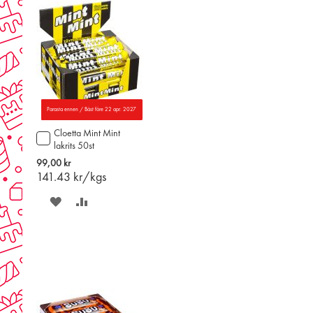
Parasta ennen / Bäst före 22 apr. 2027
Cloetta Mint Mint
Lägg
lakrits 50st
till
i
99,00 kr
varukorgen
141.43
kr/kgs
SPARA
LÄGG
PÅ
TILL
ÖNSKELISTAN
JÄMFÖR