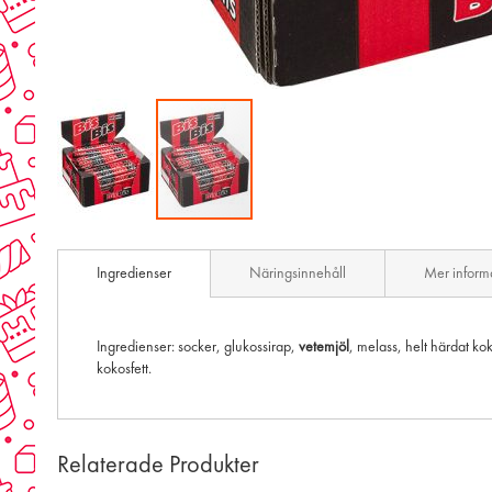
Skip
to
Ingredienser
Näringsinnehåll
Mer inform
the
beginning
of
the
Ingredienser: socker, glukossirap,
vetemjöl
, melass, helt härdat kok
images
kokosfett.
gallery
Relaterade Produkter