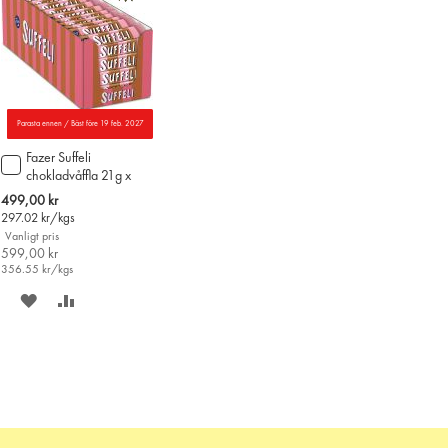
Parasta ennen / Bäst före 19 feb. 2027
Fazer Suffeli
Lägg
chokladvåffla 21g x
till
80st
i
Special
499,00 kr
varukorgen
Price
297.02
kr/kgs
Vanligt pris
599,00 kr
356.55
kr/kgs
SPARA
LÄGG
PÅ
TILL
ÖNSKELISTAN
JÄMFÖR