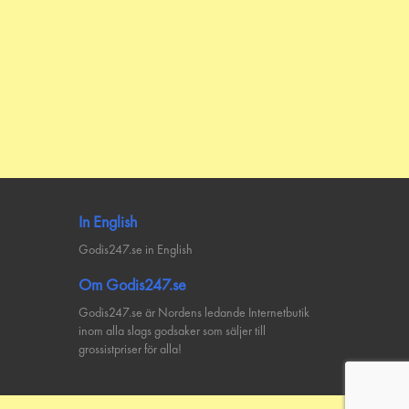
In English
Godis247.se in English
Om Godis247.se
Godis247.se är Nordens ledande Internetbutik
inom alla slags godsaker som säljer till
grossistpriser för alla!