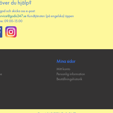
över du hjälp?
 god och skicka oss e-post:
ervice@godis247.se
Kundtjänsten (på engelska) öppen
re: 09.00-15.00
Mina sidor
Mitt konto
se
Personlig information
Beställningshistorik