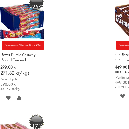
-25%
Parasta ennen / Bäst före 10 maj 2027
Parasta en
Fazer Dumle Crunchy
Faze
Lägg
Salted Caramel
chok
till
chokladstrycksak 55g x
45st
i
Special
299,00 kr
449,00 
20st
varu
Price
271.82
kr/kgs
181.05
kr
Vanligt pr
Vanligt pris
499,00 
398,00 kr
201.21
kr
361.82
kr/kgs
S
SPARA
LÄGG
P
PÅ
TILL
Ö
ÖNSKELISTAN
JÄMFÖR
-17%