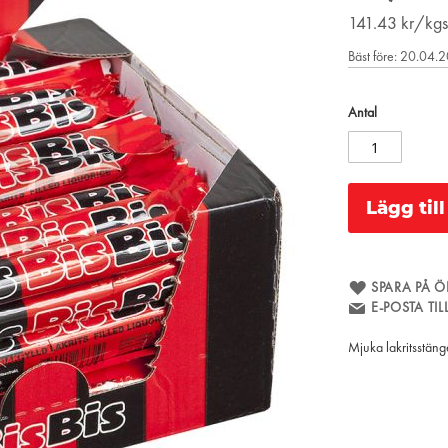
141.43
kr/kgs
Bäst före: 20.04.
Antal
Lägg til
SPARA PÅ Ö
E-POSTA TI
Mjuka lakritsstänge