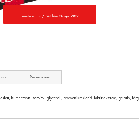
Parasta ennen / Bäst före 20 apr. 2027
ation
Recensioner
osfett, humectants (sorbitol, glycerol), ammoniumklorid, lakritsekstrakt, gelatin, färg 