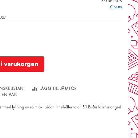
SKU
306
Cloetta
2027
l i varukorgen
NSKELISTAN
LÄGG TILL JÄMFÖR
LL EN VÄN
r med fyllning av salmiak. Lådan innehåller totalt 50 BisBis lakritsstänger!