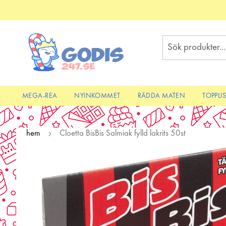
Skip
to
Content
Sök
MEGA-REA
NYINKOMMET
RÄDDA MATEN
TOPPLI
hem
Cloetta BisBis Salmiak fylld lakrits 50st
Skip
to
the
end
of
the
images
gallery