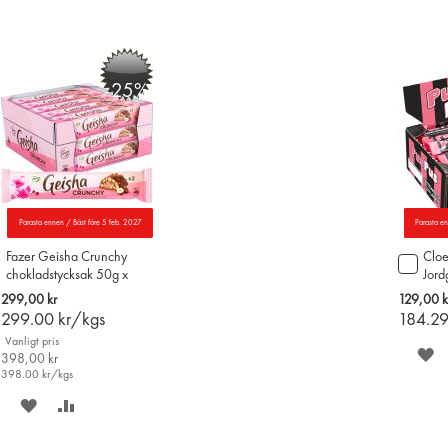
-25%
Parasta ennen / Bäst före 5 feb. 2027
Parasta e
Fazer Geisha Crunchy
Cloe
Lägg
chokladstycksak 50g x
Jord
till
20st
i
299,00 kr
129,00 k
varu
299.00
kr/kgs
184.2
Vanligt pris
S
398,00 kr
398.00
kr/kgs
P
SPARA
LÄGG
Ö
PÅ
TILL