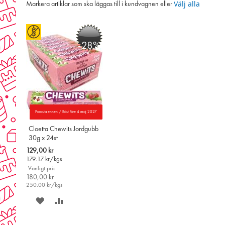
Välj alla
Markera artiklar som ska läggas till i kundvagnen eller
-28%
Parasta ennen / Bäst före 4 maj 2027
Cloetta Chewits Jordgubb
30g x 24st
Special
129,00 kr
Price
179.17
kr/kgs
Vanligt pris
180,00 kr
250.00
kr/kgs
SPARA
LÄGG
PÅ
TILL