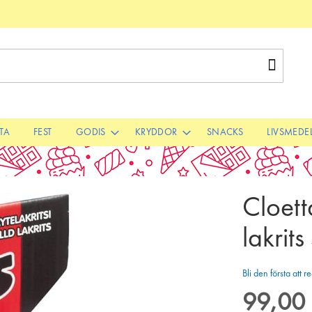
Sök
STA
FEST
GODIS
KRYDDOR
SNACKS
LIVSMEDE
Cloett
lakrits
Bli den första att
99,00 