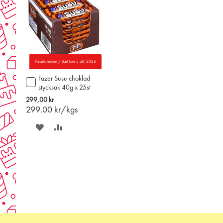
Parasta ennen / Bäst före 5 okt. 2026
Fazer Susu choklad
Lägg
stycksak 40g x 25st
till
i
299,00 kr
varukorgen
299.00
kr/kgs
SPARA
LÄGG
PÅ
TILL
ÖNSKELISTAN
JÄMFÖR