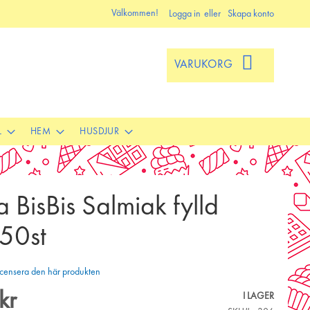
Välkommen!
Logga in
Skapa konto
VARUKORG
L
HEM
HUSDJUR
a BisBis Salmiak fylld
 50st
 recensera den här produkten
kr
I LAGER