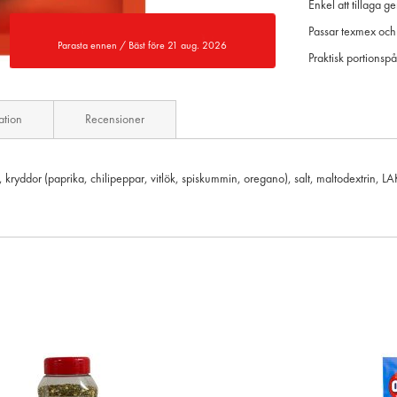
Enkel att tillaga 
Passar texmex och
Parasta ennen / Bäst före 21 aug. 2026
Praktisk portionsp
ation
Recensioner
ryddor (paprika, chilipeppar, vitlök, spiskummin, oregano), salt, maltodextrin, LA