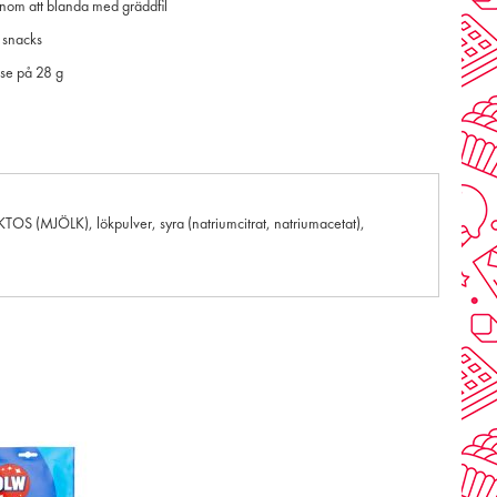
genom att blanda med gräddfil
 snacks
åse på 28 g
KTOS (MJÖLK), lökpulver, syra (natriumcitrat, natriumacetat),