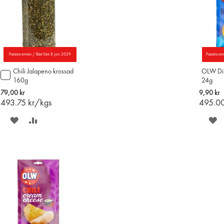
Parasta ennen / Bäst före 8 juni 2029
Parasta en
Chili Jalapeno krossad
OLW Di
Lägg
160g
24g
till
i
79,00 kr
9,90 kr
varukorgen
493.75
kr/kgs
495.0
SPARA
LÄGG
S
PÅ
TILL
P
ÖNSKELISTAN
JÄMFÖR
Ö