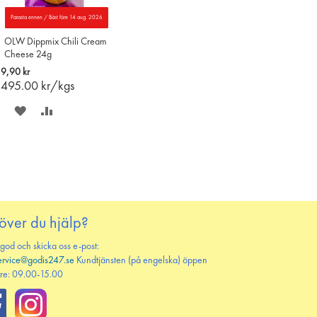
Parasta ennen / Bäst före 14 aug. 2026
OLW Dippmix Chili Cream
Cheese 24g
9,90 kr
495.00
kr/kgs
SPARA
LÄGG
PÅ
TILL
ÖNSKELISTAN
JÄMFÖR
över du hjälp?
 god och skicka oss e-post:
ervice@godis247.se
Kundtjänsten (på engelska) öppen
re: 09.00-15.00