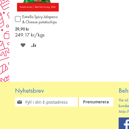
Parasta ennen / Bäst före 24 aug. 2026
Estrella Spicy Jalapeno
Lägg
& Cheese potatischips
till
115g
i
29,90 kr
varukorgen
249.17
kr/kgs
SPARA
LÄGG
PÅ
TILL
ÖNSKELISTAN
JÄMFÖR
Nyhetsbrev
Beh
Prenumerera
Var så
Prenumerera
på
kunds
vårt
Mån-F
nyhetsbrev