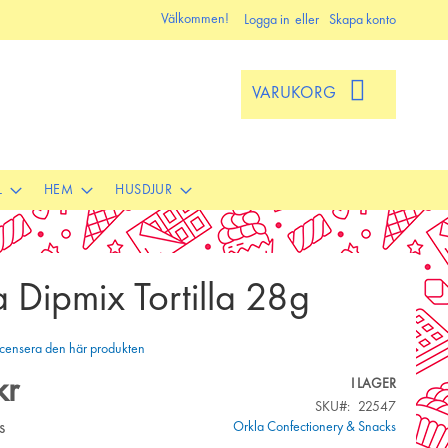
Välkommen!
Logga in
Skapa konto
VARUKORG
L
HEM
HUSDJUR
la Dipmix Tortilla 28g
 recensera den här produkten
kr
I LAGER
SKU
22547
s
Orkla Confectionery & Snacks