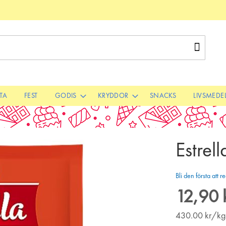
Sök
STA
FEST
GODIS
KRYDDOR
SNACKS
LIVSMEDE
Estrel
Bli den första att
12,90 
430.00
kr/kg