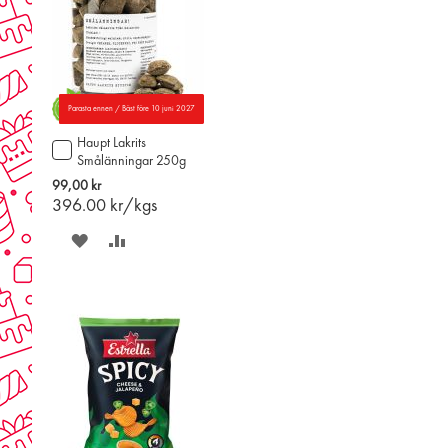
Parasta ennen / Bäst före 10 juni 2027
Haupt Lakrits
Lägg
Smålänningar 250g
till
i
99,00 kr
varukorgen
396.00
kr/kgs
SPARA
LÄGG
PÅ
TILL
ÖNSKELISTAN
JÄMFÖR