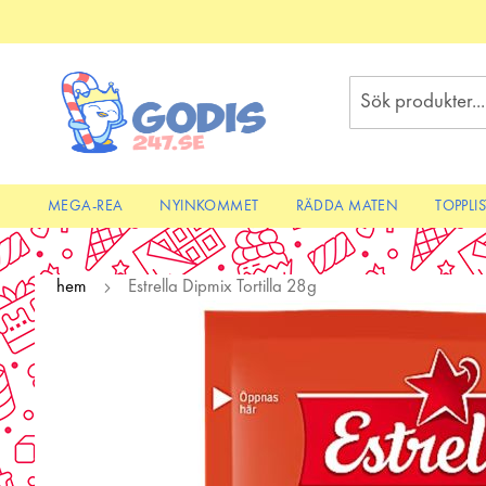
Skip
to
Content
Sök
MEGA-REA
NYINKOMMET
RÄDDA MATEN
TOPPLI
hem
Estrella Dipmix Tortilla 28g
Skip
to
the
end
of
the
images
gallery