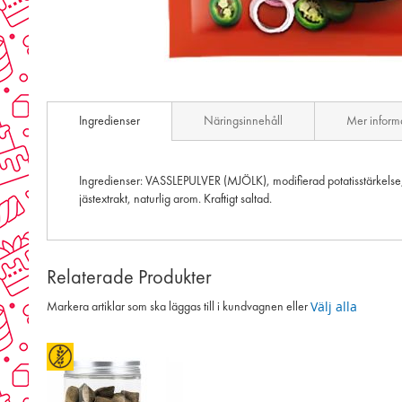
Skip
to
Ingredienser
Näringsinnehåll
Mer inform
the
beginning
of
the
Ingredienser: VASSLEPULVER (MJÖLK), modifierad potatisstärkelse, k
images
jästextrakt, naturlig arom. Kraftigt saltad.
gallery
Relaterade Produkter
Välj alla
Markera artiklar som ska läggas till i kundvagnen eller