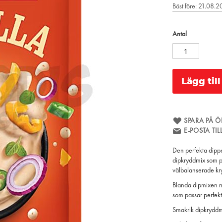
Bäst före: 21.08.
Antal
Lägg til
SPARA PÅ Ö
E-POSTA TI
Den perfekta dippen
dipkryddmix som pa
välbalanserade kry
Blanda dipmixen me
som passar perfekt 
Smakrik dipkryddmix