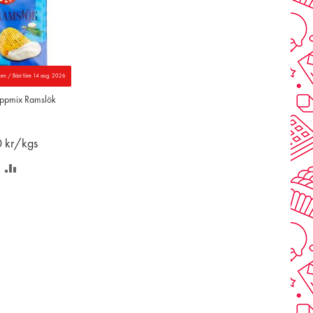
nen / Bäst före 14 aug. 2026
ppmix Ramslök
0
kr/kgs
PARA
LÄGG
Å
TILL
NSKELISTAN
JÄMFÖR