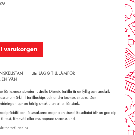
2026
l i varukorgen
NSKELISTAN
LÄGG TILL JÄMFÖR
LL EN VÄN
 för texmex-stunder! Estrella Dipmix Tortilla är en fyllig och smakrik
ssar utmärkt till tortillachips och andra texmex-snacks. Den
ddningen ger en härlig smak utan att bli för stark.
d gräddfil och låt smakerna mogna en stund. Resultatet blir en god dip
till fest, filmkväll eller avslappnad snacksstund.
 för tortillachips