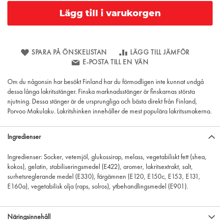
Lägg till i varukorgen
SPARA PÅ ÖNSKELISTAN
LÄGG TILL JÄMFÖR
E-POSTA TILL EN VÄN
Om du någonsin har besökt Finland har du förmodligen inte kunnat undgå
dessa långa lakritsstänger. Finska marknadsstänger är finskarnas största
njutning. Dessa stänger är de ursprungliga och bästa direkt från Finland,
Porvoo Makulaku. Lakritshinken innehåller de mest populära lakritssmakerna.
Ingredienser
Ingredienser: Socker, vetemjöl, glukossirap, melass, vegetabiliskt fett (shea,
kokos), gelatin, stabiliseringsmedel (E422), aromer, lakritsextrakt, salt,
surhetsreglerande medel (E330), färgämnen (E120, E150c, E153, E131,
E160a), vegetabilisk olja (raps, solros), ytbehandlingsmedel (E901).
Näringsinnehåll