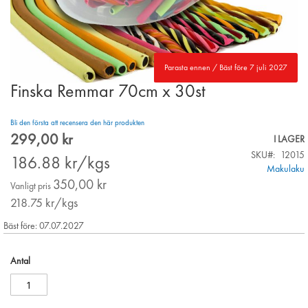
Parasta ennen / Bäst före 7 juli 2027
Finska Remmar 70cm x 30st
Skip
to
the
Bli den första att recensera den här produkten
beginning
299,00 kr
Special
I LAGER
of
Price
SKU
12015
the
186.88
kr/kgs
Makulaku
images
350,00 kr
gallery
Vanligt pris
218.75
kr/kgs
Bäst före: 07.07.2027
Antal