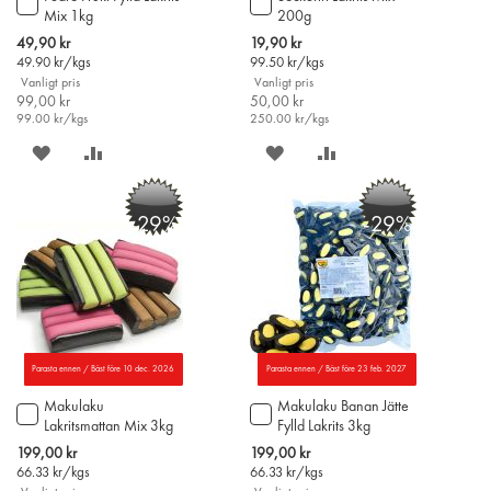
Mix 1kg
200g
till
till
i
i
Special
Special
49,90 kr
19,90 kr
varukorgen
varukorgen
Price
Price
49.90
kr/kgs
99.50
kr/kgs
Vanligt pris
Vanligt pris
99,00 kr
50,00 kr
99.00
kr/kgs
250.00
kr/kgs
SPARA
LÄGG
SPARA
LÄGG
PÅ
TILL
PÅ
TILL
-29%
-29%
ÖNSKELISTAN
JÄMFÖR
ÖNSKELISTAN
JÄMFÖR
Parasta ennen / Bäst före 10 dec. 2026
Parasta ennen / Bäst före 23 feb. 2027
Makulaku
Makulaku Banan Jätte
Lägg
Lägg
Lakritsmattan Mix 3kg
Fylld Lakrits 3kg
till
till
i
i
Special
Special
199,00 kr
199,00 kr
varukorgen
varukorgen
Price
Price
66.33
kr/kgs
66.33
kr/kgs