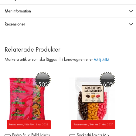
Mer information
Recensioner
Relaterade Produkter
Välj alla
Markera artiklar som ska läggas till i kundvagnen eller
-50%
-60%
Parasta ennen / Bäst före 12 nov. 2026
Parasta ennen / Bäst före 31 dec. 2027
Pedro Frukt Fylld Lakrits
Sockerfri Lakrits Mix
Lägg
Lägg