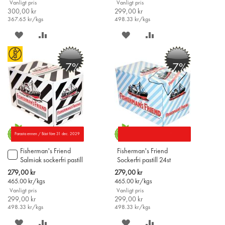
Vanligt pris
Vanligt pris
300,00 kr
299,00 kr
367.65
kr/kgs
498.33
kr/kgs
SPARA
LÄGG
SPARA
LÄGG
PÅ
TILL
PÅ
TILL
-7%
-7%
ÖNSKELISTAN
JÄMFÖR
ÖNSKELISTAN
JÄMFÖR
Parasta ennen / Bäst före 31 dec. 2029
Fisherman's Friend
Fisherman's Friend
Lägg
Salmiak sockerfri pastill
Sockerfri pastill 24st
till
24st
i
Special
Special
279,00 kr
279,00 kr
varukorgen
Price
Price
465.00
kr/kgs
465.00
kr/kgs
Vanligt pris
Vanligt pris
299,00 kr
299,00 kr
498.33
kr/kgs
498.33
kr/kgs
SPARA
LÄGG
SPARA
LÄGG