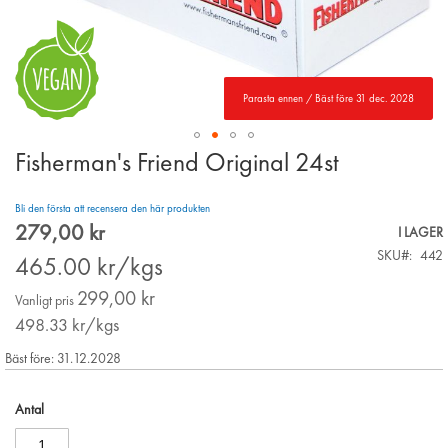
Parasta ennen / Bäst före 31 dec. 2028
Fisherman's Friend Original 24st
Skip
to
the
Bli den första att recensera den här produkten
beginning
279,00 kr
Special
I LAGER
of
Price
SKU
442
the
465.00
kr/kgs
images
299,00 kr
gallery
Vanligt pris
498.33
kr/kgs
Bäst före: 31.12.2028
Antal