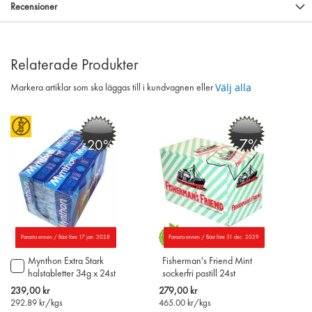
Recensioner
Relaterade Produkter
Välj alla
Markera artiklar som ska läggas till i kundvagnen eller
-7%
-20%
Parasta ennen / Bäst före 17 jan. 2028
Parasta ennen / Bäst före 31 dec. 2029
Mynthon Extra Stark
Fisherman's Friend Mint
Lägg
halstabletter 34g x 24st
sockerfri pastill 24st
till
i
Special
Special
239,00 kr
279,00 kr
varukorgen
Price
Price
292.89
kr/kgs
465.00
kr/kgs