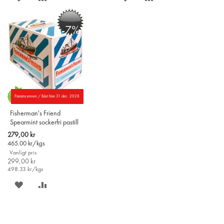
PÅ
TILL
PÅ
TILL
-7%
ÖNSKELISTAN
JÄMFÖR
ÖNSKELISTAN
JÄMFÖR
Parasta ennen / Bäst före 31 dec. 2028
Fisherman's Friend
Spearmint sockerfri pastill
24st
Special
279,00 kr
Price
465.00
kr/kgs
Vanligt pris
299,00 kr
498.33
kr/kgs
SPARA
LÄGG
PÅ
TILL
ÖNSKELISTAN
JÄMFÖR