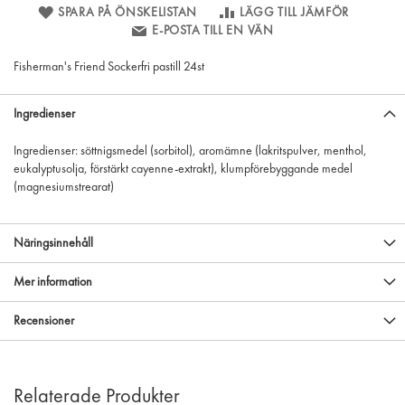
SPARA PÅ ÖNSKELISTAN
LÄGG TILL JÄMFÖR
E-POSTA TILL EN VÄN
Fisherman's Friend Sockerfri pastill 24st
Ingredienser
Ingredienser: söttnigsmedel (sorbitol), aromämne (lakritspulver, menthol,
eukalyptusolja, förstärkt cayenne-extrakt), klumpförebyggande medel
(magnesiumstrearat)
Näringsinnehåll
Mer information
Recensioner
Relaterade Produkter