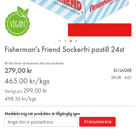
Fisherman's Friend Sockerfri pastill 24st
Skip
to
the
Bli den första att recensera den här produkten
beginning
279,00 kr
Special
EJ I LAGER
of
Price
SKU
443
the
465.00
kr/kgs
images
299,00 kr
gallery
Vanligt pris
498.33
kr/kgs
Meddela mig när produkten är tillgänglig igen
Prenumerera