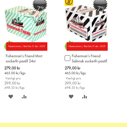
PÅ
TILL
PÅ
TILL
-7%
-7%
ÖNSKELISTAN
JÄMFÖR
ÖNSKELISTAN
JÄMFÖR
Parasta ennen / Bäst före 31 dec. 2029
Parasta ennen / Bäst före 31 dec. 2029
Fisherman's Friend Mint
Fisherman's Friend
Lägg
sockerfri pastill 24st
Salmiak sockerfri pastill
till
24st
i
Special
Special
279,00 kr
279,00 kr
varukorgen
Price
Price
465.00
kr/kgs
465.00
kr/kgs
Vanligt pris
Vanligt pris
299,00 kr
299,00 kr
498.33
kr/kgs
498.33
kr/kgs
SPARA
LÄGG
SPARA
LÄGG
PÅ
TILL
PÅ
TILL
ÖNSKELISTAN
JÄMFÖR
ÖNSKELISTAN
JÄMFÖR