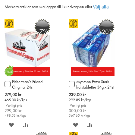
Välj alla
Markera artiklar som ska läggas till i kundvagnen eller
-7%
-20%
Parasta ennen / Bäst före 31 dec. 2028
Parasta ennen / Bäst före 17 jan. 2028
Fisherman's Friend
Mynthon Extra Stark
Lägg
Lägg
Original 24st
halstabletter 34g x 24st
till
till
i
i
Special
Special
279,00 kr
239,00 kr
varukorgen
varukorgen
Price
Price
465.00
kr/kgs
292.89
kr/kgs
Vanligt pris
Vanligt pris
299,00 kr
300,00 kr
498.33
kr/kgs
367.65
kr/kgs
SPARA
LÄGG
SPARA
LÄGG