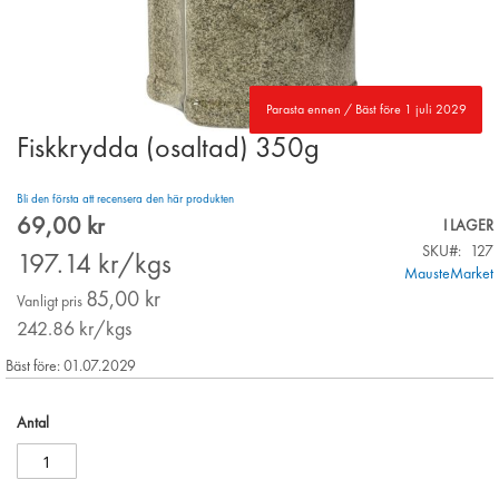
Parasta ennen / Bäst före 1 juli 2029
Fiskkrydda (osaltad) 350g
Skip
to
the
Bli den första att recensera den här produkten
beginning
69,00 kr
Special
I LAGER
of
Price
SKU
127
the
197.14
kr/kgs
MausteMarket
images
85,00 kr
gallery
Vanligt pris
242.86
kr/kgs
Bäst före: 01.07.2029
Antal