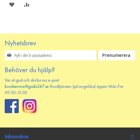
SPARA
LÄGG
PÅ
TILL
ÖNSKELISTAN
JÄMFÖR
Nyhetsbrev
Prenumerera
Prenumerera
på
vårt
Behöver du hjälp?
nyhetsbrev
Var så god och skicka oss e-post:
kundservice@godis247.se
Kundtjänsten (på engelska) öppen Mån-Fre:
09.00-15.00
Information