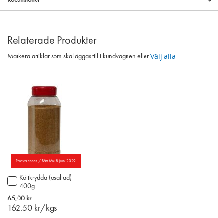
Recensioner
Relaterade Produkter
Välj alla
Markera artiklar som ska läggas till i kundvagnen eller
Parasta ennen / Bäst före 8 juni 2029
Köttkrydda (osaltad)
Lägg
400g
till
i
65,00 kr
varukorgen
162.50
kr/kgs