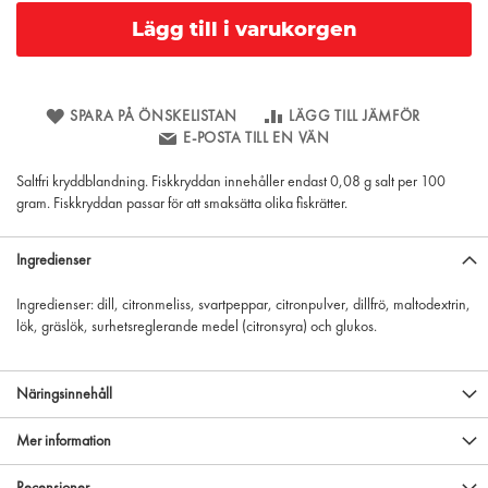
Lägg till i varukorgen
SPARA PÅ ÖNSKELISTAN
LÄGG TILL JÄMFÖR
E-POSTA TILL EN VÄN
Saltfri kryddblandning. Fiskkryddan innehåller endast 0,08 g salt per 100
gram. Fiskkryddan passar för att smaksätta olika fiskrätter.
Ingredienser
Ingredienser: dill, citronmeliss, svartpeppar, citronpulver, dillfrö, maltodextrin,
lök, gräslök, surhetsreglerande medel (citronsyra) och glukos.
Näringsinnehåll
Mer information