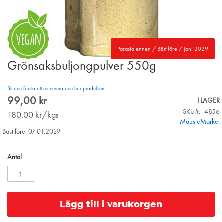
Parasta ennen / Bäst före 7 jan. 2029
Grönsaksbuljongpulver 550g
Skip
to
the
Bli den första att recensera den här produkten
beginning
99,00 kr
I LAGER
of
SKU
4856
the
180.00
kr/kgs
MausteMarket
images
Bäst före: 07.01.2029
gallery
Antal
Lägg till i varukorgen