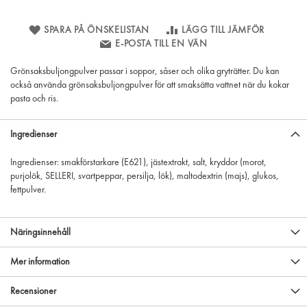
SPARA PÅ ÖNSKELISTAN
LÄGG TILL JÄMFÖR
E-POSTA TILL EN VÄN
Grönsaksbuljongpulver passar i soppor, såser och olika gryträtter. Du kan
också använda grönsaksbuljongpulver för att smaksätta vattnet när du kokar
pasta och ris.
Ingredienser
Ingredienser: smakförstarkare (E621), jästextrakt, salt, kryddor (morot,
purjolök, SELLERI, svartpeppar, persilja, lök), maltodextrin (majs), glukos,
fettpulver.
Näringsinnehåll
Mer information
Recensioner