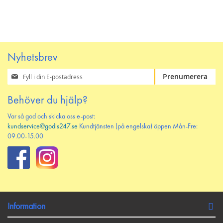
PÅ
TILL
PÅ
TILL
ÖNSKELISTAN
JÄMFÖR
ÖNSKELISTAN
JÄMFÖR
Nyhetsbrev
Prenumerera
Prenumerera
på
vårt
Behöver du hjälp?
nyhetsbrev
Var så god och skicka oss e-post:
kundservice@godis247.se
Kundtjänsten (på engelska) öppen Mån-Fre:
09.00-15.00
Information