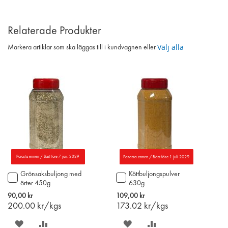
Relaterade Produkter
Välj alla
Markera artiklar som ska läggas till i kundvagnen eller
Parasta ennen / Bäst före 7 jan. 2029
Parasta ennen / Bäst före 1 juli 2029
Grönsaksbuljong med
Köttbuljongspulver
Lägg
Lägg
örter 450g
630g
till
till
i
i
90,00 kr
109,00 kr
varukorgen
varukorgen
200.00
kr/kgs
173.02
kr/kgs
SPARA
LÄGG
SPARA
LÄGG