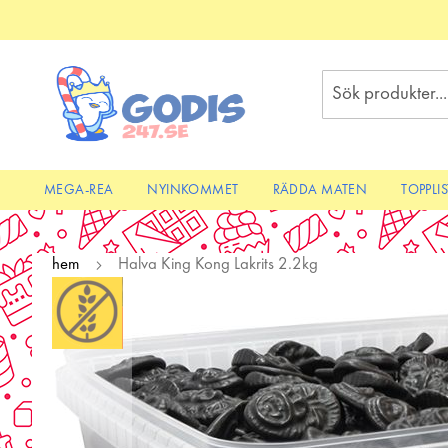
Skip
to
Content
Sök
MEGA-REA
NYINKOMMET
RÄDDA MATEN
TOPPLI
hem
Halva King Kong Lakrits 2.2kg
Skip
to
the
end
of
the
images
gallery