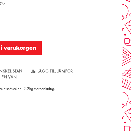
2027
l i varukorgen
NSKELISTAN
LÄGG TILL JÄMFÖR
LL EN VÄN
kritssötsaker i 2,2kg storpackning.