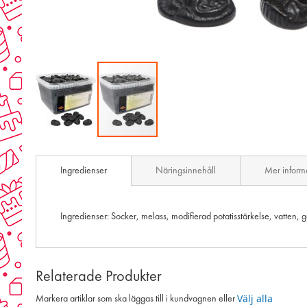
Skip
to
Ingredienser
Näringsinnehåll
Mer inform
the
beginning
of
the
Ingredienser: Socker, melass, modifierad potatisstärkelse, vatten, 
images
gallery
Relaterade Produkter
Välj alla
Markera artiklar som ska läggas till i kundvagnen eller