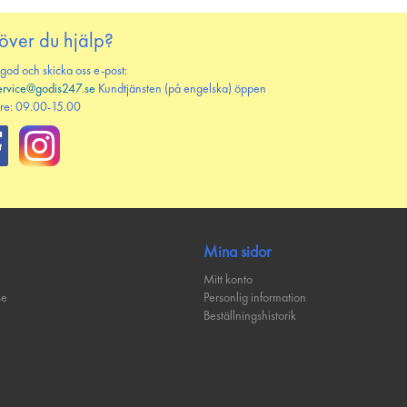
över du hjälp?
 god och skicka oss e-post:
ervice@godis247.se
Kundtjänsten (på engelska) öppen
re: 09.00-15.00
Mina sidor
Mitt konto
se
Personlig information
Beställningshistorik