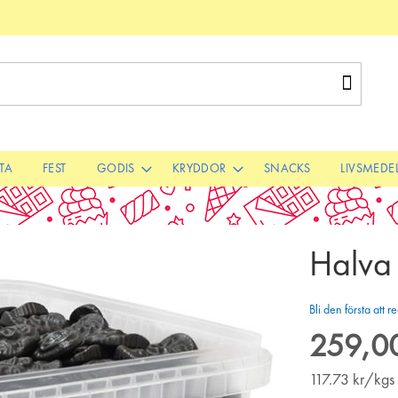
Sök
STA
FEST
GODIS
KRYDDOR
SNACKS
LIVSMEDE
Halva 
Bli den första att
259,00
117.73
kr/kgs