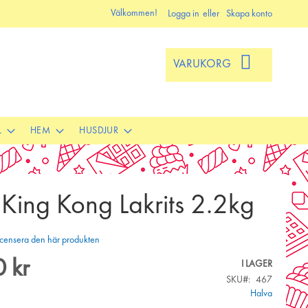
Välkommen!
Logga in
Skapa konto
VARUKORG
L
HEM
HUSDJUR
King Kong Lakrits 2.2kg
 recensera den här produkten
 kr
I LAGER
SKU
467
Halva