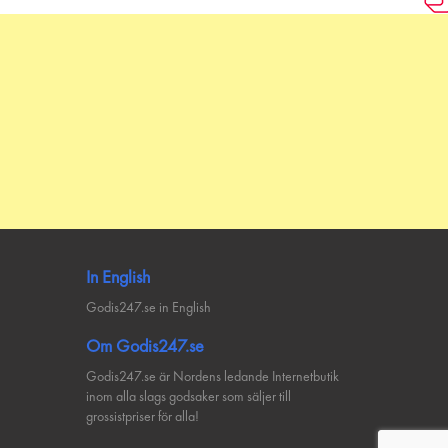
In English
Godis247.se in English
Om Godis247.se
Godis247.se är Nordens ledande Internetbutik
inom alla slags godsaker som säljer till
grossistpriser för alla!