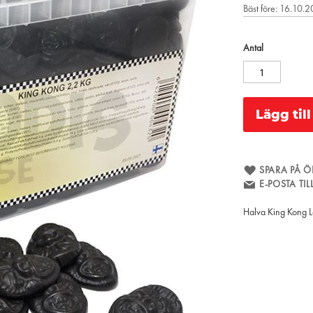
Bäst före: 16.10.
Antal
Lägg til
SPARA PÅ Ö
E-POSTA TI
Halva King Kong La