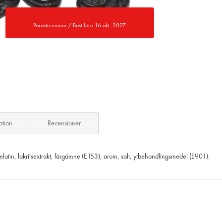
Parasta ennen / Bäst före 16 okt. 2027
ation
Recensioner
gelatin, lakritsextrakt, färgämne (E153), arom, salt, ytbehandlingsmedel (E901).