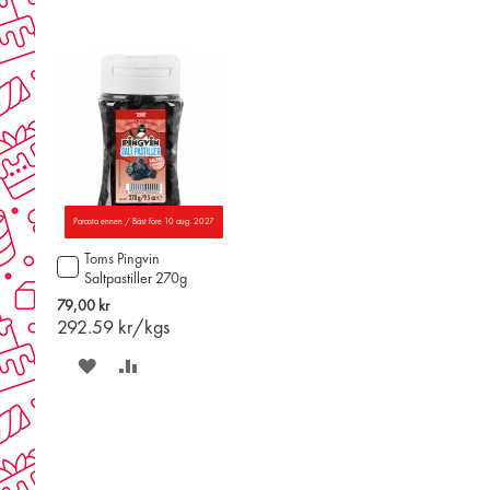
Parasta ennen / Bäst före 10 aug. 2027
Toms Pingvin
Lägg
Saltpastiller 270g
till
i
79,00 kr
varukorgen
292.59
kr/kgs
SPARA
LÄGG
PÅ
TILL
ÖNSKELISTAN
JÄMFÖR