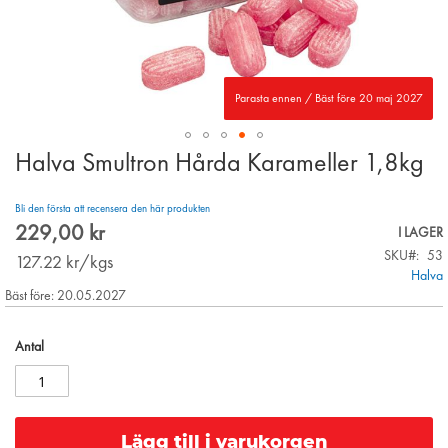
Parasta ennen / Bäst före 20 maj 2027
Halva Smultron Hårda Karameller 1,8kg
Skip
to
the
Bli den första att recensera den här produkten
beginning
229,00 kr
I LAGER
of
SKU
53
the
127.22
kr/kgs
Halva
images
Bäst före: 20.05.2027
gallery
Antal
Lägg till i varukorgen