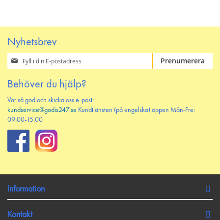
ÖNSKELISTAN
JÄMFÖR
ÖNSKELISTAN
JÄMFÖR
Nyhetsbrev
Prenumerera
Prenumerera
på
vårt
Behöver du hjälp?
nyhetsbrev
Var så god och skicka oss e-post:
kundservice@godis247.se
Kundtjänsten (på engelska) öppen Mån-Fre:
09.00-15.00
Information
Kontakt