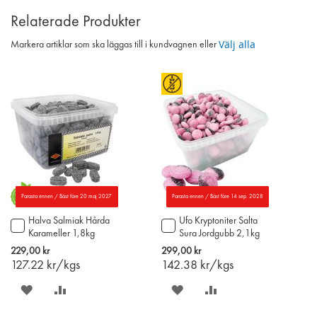
Relaterade Produkter
Välj alla
Markera artiklar som ska läggas till i kundvagnen eller
Parasta ennen / Bäst före 20 maj 2027
Parasta ennen / Bäst före 14 sep. 2028
Halva Salmiak Hårda
Ufo Kryptoniter Salta
Lägg
Lägg
Karameller 1,8kg
Sura Jordgubb 2,1kg
till
till
i
i
229,00 kr
299,00 kr
varukorgen
varukorgen
127.22
kr/kgs
142.38
kr/kgs
SPARA
LÄGG
SPARA
LÄGG
PÅ
TILL
PÅ
TILL