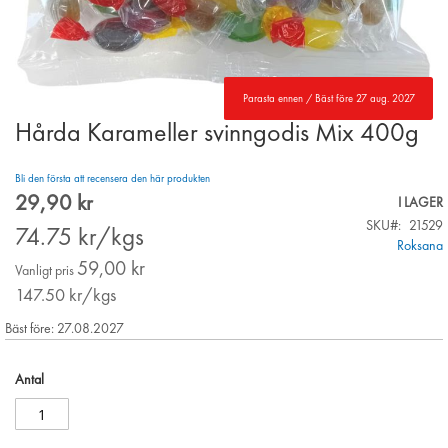
Parasta ennen / Bäst före 27 aug. 2027
Hårda Karameller svinngodis Mix 400g
Skip
to
the
Bli den första att recensera den här produkten
beginning
29,90 kr
Special
I LAGER
of
Price
SKU
21529
the
74.75
kr/kgs
Roksana
images
59,00 kr
gallery
Vanligt pris
147.50
kr/kgs
Bäst före: 27.08.2027
Antal