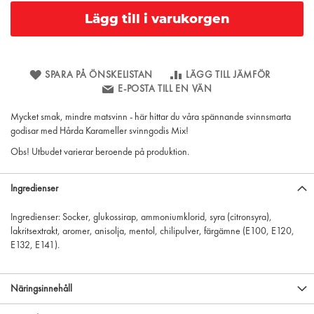
Lägg till i varukorgen
SPARA PÅ ÖNSKELISTAN
LÄGG TILL JÄMFÖR
E-POSTA TILL EN VÄN
Mycket smak, mindre matsvinn - här hittar du våra spännande svinnsmarta
godisar med Hårda Karameller svinngodis Mix!
Obs! Utbudet varierar beroende på produktion.
Ingredienser
Ingredienser: Socker, glukossirap, ammoniumklorid, syra (citronsyra),
lakritsextrakt, aromer, anisolja, mentol, chilipulver, färgämne (E100, E120,
E132, E141).
Näringsinnehåll