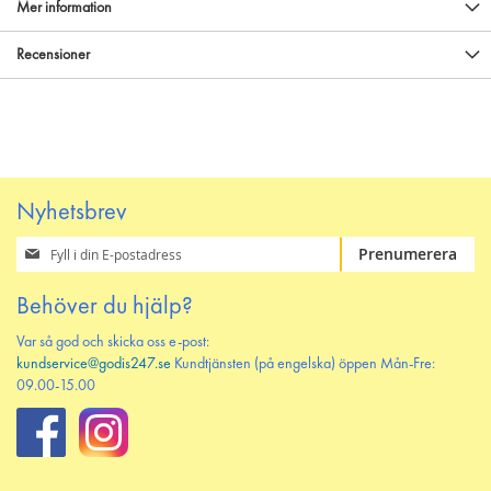
Mer information
Recensioner
Nyhetsbrev
Prenumerera
Prenumerera
på
vårt
Behöver du hjälp?
nyhetsbrev
Var så god och skicka oss e-post:
kundservice@godis247.se
Kundtjänsten (på engelska) öppen Mån-Fre:
09.00-15.00