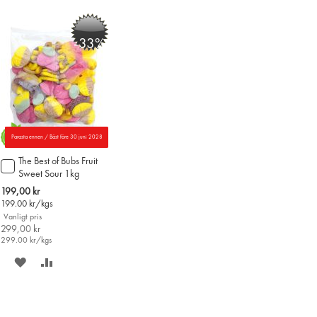
Ö
ÖNSKELISTAN
JÄMFÖR
-33%
Parasta ennen / Bäst före 30 juni 2028
The Best of Bubs Fruit
Lägg
Sweet Sour 1kg
till
i
Special
199,00 kr
varukorgen
Price
199.00
kr/kgs
Vanligt pris
299,00 kr
299.00
kr/kgs
SPARA
LÄGG
PÅ
TILL
ÖNSKELISTAN
JÄMFÖR