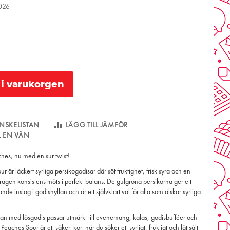
2026
l i varukorgen
NSKELISTAN
LÄGG TILL JÄMFÖR
LL EN VÄN
hes, nu med en sur twist!
 är läckert syrliga persikogodisar där söt fruktighet, frisk syra och en
agen konsistens möts i perfekt balans. De gulgröna persikorna ger ett
ande inslag i godishyllan och är ett självklart val för alla som älskar syrliga
an med lösgodis passar utmärkt till evenemang, kalas, godisbufféer och
Peaches Sour är ett säkert kort när du söker ett syrligt, fruktigt och lättsålt