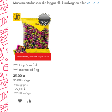
Välj alla
Markera artiklar som ska läggas till i kundvagnen eller
-73%
Parasta ennen / Bäst före 30 juni 2026
Hop Sour frukt
Lägg
marmelad 1kg
till
i
Special
35,00 kr
varukorgen
Price
35.00
kr/kgs
Vanligt pris
129,00 kr
129.00
kr/kgs
SPARA
LÄGG
PÅ
TILL