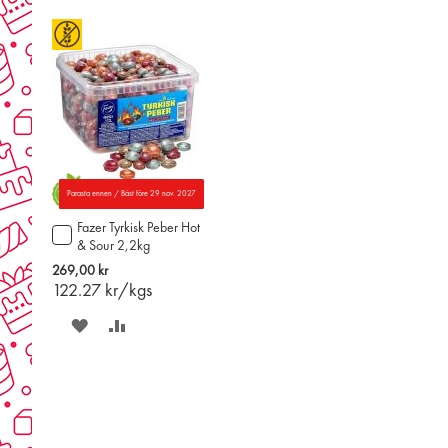
ÖNSKELISTAN
JÄMFÖR
Parasta ennen / Bäst före 29 nov. 2027
Fazer Tyrkisk Peber Hot
Lägg
& Sour 2,2kg
till
i
269,00 kr
varukorgen
122.27
kr/kgs
SPARA
LÄGG
PÅ
TILL
ÖNSKELISTAN
JÄMFÖR