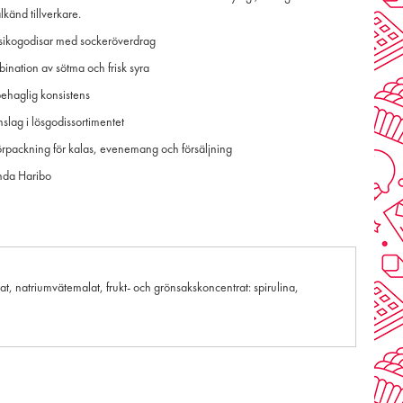
lkänd tillverkare.
rsikogodisar med sockeröverdrag
ination av sötma och frisk syra
ehaglig konsistens
inslag i lösgodissortimentet
förpackning för kalas, evenemang och försäljning
nda Haribo
rat, natriumvätemalat, frukt- och grönsakskoncentrat: spirulina,