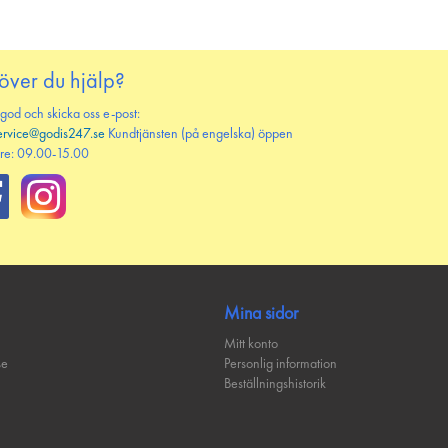
över du hjälp?
 god och skicka oss e-post:
ervice@godis247.se
Kundtjänsten (på engelska) öppen
re: 09.00-15.00
Mina sidor
Mitt konto
se
Personlig information
Beställningshistorik