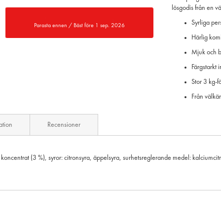
lösgodis från en vä
Syrliga pe
Parasta ennen / Bäst före 1 sep. 2026
Härlig komb
Mjuk och b
Färgstarkt 
Stor 3 kg-
Från välkä
ation
Recensioner
n koncentrat (3 %), syror: citronsyra, äppelsyra, surhetsreglerande medel: kalciumcit