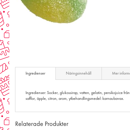
Skip
to
the
beginning
of
the
images
gallery
Ingredienser
Näringsinnehåll
Mer inform
Ingredienser: Socker, glukossirap, vatten, gelatin, persikojuice frå
safflor, äpple, citron, arom, ytbehandlingsmedel: karnaubavax.
Relaterade Produkter