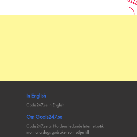
In English
Godis247.se in English
Om Godis247.se
Godis247.se är Nordens ledande Internetbutik
inom alla slags godsaker som säljer till