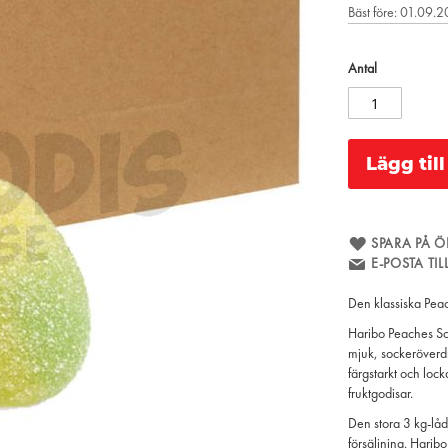
Bäst före: 01.09.
Antal
Lägg til
SPARA PÅ Ö
E-POSTA TI
Den klassiska Peac
Haribo Peaches Sour
mjuk, sockeröverdr
färgstarkt och lock
fruktgodisar.
Den stora 3 kg-låd
försäljning. Haribo 