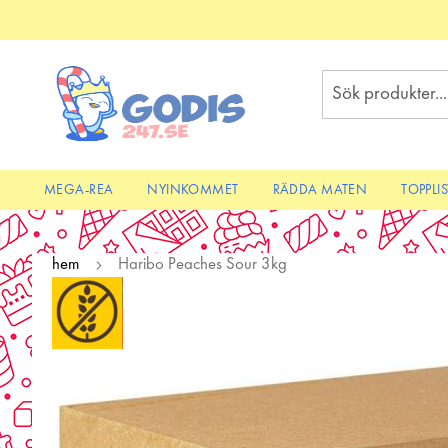
Skip
to
Content
Sök
MEGA-REA
NYINKOMMET
RÄDDA MATEN
TOPPLI
hem
Haribo Peaches Sour 3kg
Skip
to
the
end
of
the
images
gallery