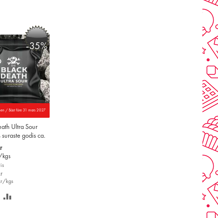
-35%
nen / Bäst före 31 mars 2027
ath Ultra Sour
 suraste godis ca.
r
/kgs
is
r
kr/kgs
PARA
LÄGG
Å
TILL