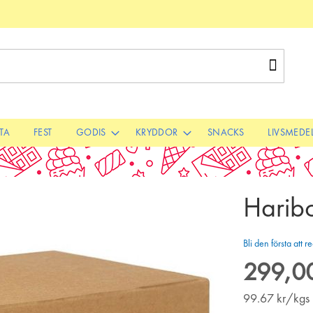
Sök
STA
FEST
GODIS
KRYDDOR
SNACKS
LIVSMEDE
Harib
Bli den första att
299,00
99.67
kr/kgs