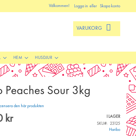
Välkommen!
Logga in
Skapa konto
VARUKORG
L
HEM
HUSDJUR
o Peaches Sour 3kg
 recensera den här produkten
 kr
I LAGER
SKU
23125
Haribo