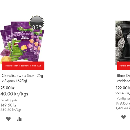
-83%
Parasta ennen / Bäst före 18 mars 2026
Parasta en
Chewits Jewels Sour 125g
Black De
x 5-pack (625g)
världens
16st
Special
25,00 kr
129,00 k
Price
40.00
kr/kgs
921.43
kr
Vanligt pr
Vanligt pris
199,00 k
149,50 kr
1,421.43
239.20
kr/kgs
S
SPARA
LÄGG
P
PÅ
TILL