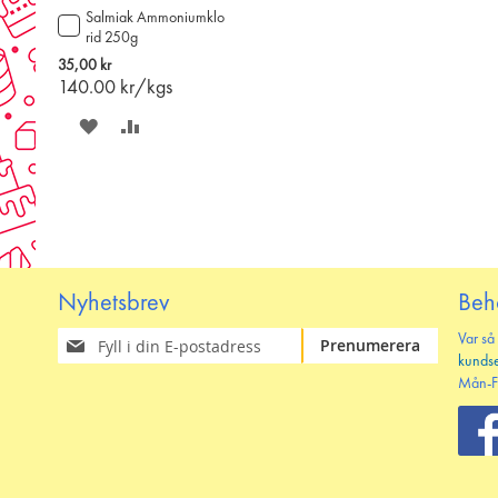
Salmiak Ammoniumklo
Lägg
rid 250g
till
i
35,00 kr
varukorgen
140.00
kr/kgs
SPARA
LÄGG
PÅ
TILL
ÖNSKELISTAN
JÄMFÖR
Nyhetsbrev
Beh
Prenumerera
Var så
Prenumerera
på
kunds
vårt
Mån-F
nyhetsbrev