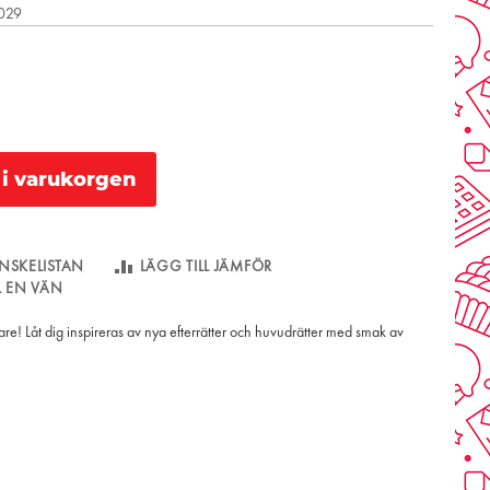
2029
l i varukorgen
NSKELISTAN
LÄGG TILL JÄMFÖR
LL EN VÄN
gare! Låt dig inspireras av nya efterrätter och huvudrätter med smak av