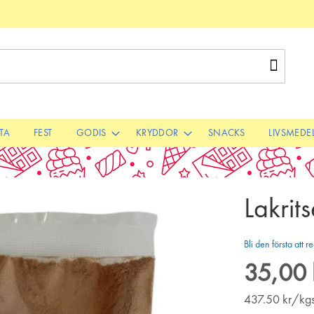
Sök
STA
FEST
GODIS
KRYDDOR
SNACKS
LIVSMEDE
Lakrit
Bli den första att
35,00 
437.50
kr/kg