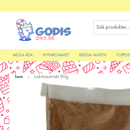
Skip
to
Content
Sök
MEGA-REA
NYINKOMMET
RÄDDA MATEN
TOPPLI
hem
Lakritsextrakt 80g
Skip
to
the
end
of
the
images
gallery