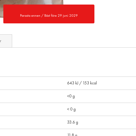
Parasta ennen / Bäst före 29 juni 2029
r
643 kJ / 153 kcal
<0 g
< 0 g
33.6 g
11.8 g