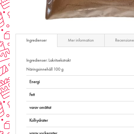
Skip
to
Ingredienser
Mer information
Recensione
the
beginning
of
the
Ingredienser: Lakritsekstrakt
images
Näringsinnehåll 100 g
gallery
Energi
Fett
varav omättat
Kolhydrater
varav sockerarter