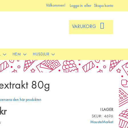
Välkommen!
Logga in
Skapa konto
VARUKORG
L
HEM
HUSDJUR
sextrakt 80g
 recensera den här produkten
kr
I LAGER
SKU
4696
s
MausteMarket