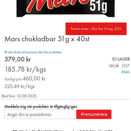
Parasta ennen / Bäst före 10 aug. 2025
Mars chokladbar 51g x 40st
Skip
to
the
Bli den första att recensera den här produkten
beginning
379,00 kr
Special
EJ I LAGER
of
Price
SKU
2157
the
185.78
kr/kgs
Mars
images
460,00 kr
gallery
Vanligt pris
225.49
kr/kgs
Bäst före: 10.08.2025
Meddela mig när produkten är tillgänglig igen
Prenumerera