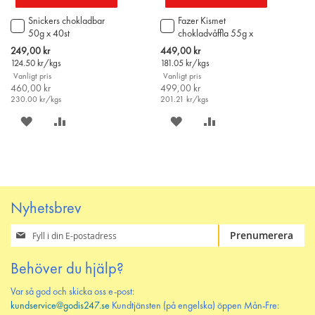
Snickers chokladbar
Fazer Kismet
Lägg
Lägg
50g x 40st
chokladvåffla 55g x
till
till
45st
i
i
Special
Special
249,00 kr
449,00 kr
varukorgen
varukorgen
Price
Price
124.50
kr/kgs
181.05
kr/kgs
Vanligt pris
Vanligt pris
460,00 kr
499,00 kr
230.00
kr/kgs
201.21
kr/kgs
SPARA
LÄGG
SPARA
LÄGG
PÅ
TILL
PÅ
TILL
ÖNSKELISTAN
JÄMFÖR
ÖNSKELISTAN
JÄMFÖR
Nyhetsbrev
Prenumerera
Prenumerera
på
vårt
Behöver du hjälp?
nyhetsbrev
Var så god och skicka oss e-post:
kundservice@godis247.se
Kundtjänsten (på engelska) öppen Mån-Fre: