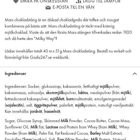
SPARA PÅ ÖNSKELISTAN
LÄGG TILL JÄMFÖR
E-POSTA TILL EN VÄN
Mars chokladstång är en älskad chokladgodis där toffee och nougat
kombineras på bästa sätt. Mars chokladstång är täckt med krämig
mjölkchoklad. Visste du att den första Mars-stången tillverkades redan 1920
och då hette den "Milky Way"?
Lådan innehåller totalt 40 st x 51g Mars chokladstång. Beställ nu enkelt och
förmånligt från Godis247.se webbutik.
Ingredienser
Ingredienser: Socker, glukossirap, kakaosmör, fetthaltigt
mjölk
pulver,
kakaomassa, solrosolja,
skummjölk
spulver,
laktos
, vasslepulver (från
mjölk
),
fettreducerat kakaopulver,
mjölkfett
,
korn
maltextrakt, emulgeringsmedel
(
sojalecitin
), salt,
äggvitepulver
, palmfett,
mjölk
protein, naturligt vaniljextrakt.
Kan innehålla:
jordnöt
,
hasselnöt
.
Sugar, Glucose Syrup, Skimmed
Milk
Powder, Cocoa Butter, Cocoa Mass,
Sunflower Oil,
Milk
Fat,
Lactose
and Protein from Whey (from
Milk
), Whey
Powder (from
Milk
), Palm Fat, Fat Reduced Cocoa,
Barley
Malt Extract,
Emulsifier (
Soya
Lecithin), Salt,
Egg
White Powder,
Milk
Protein, Natural