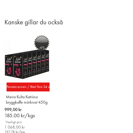
PÅ
TILL
ÖNSKELISTAN
JÄMFÖR
Kanske gillar du också
-6%
Parasta ennen / Bäst före 24 aug. 2027
Meira Kulta Katriina
bryggkaffe mörkrost 450g
x 12-pack
999,00 kr
185.00
kr/kgs
Vanligt pris
1 068,00 kr
197.78
kr/kgs