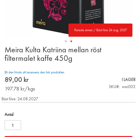
Parasta ennen / Bäst före 24 aug. 2027
Meira Kulta Katriina mellan röst
Skip
to
filtermalet kaffe 450g
the
beginning
Bli den första att recensera den här produkten
of
89,00 kr
the
I LAGER
images
SKU
mei002
197.78
kr/kgs
gallery
Bäst före: 24.08.2027
Antal