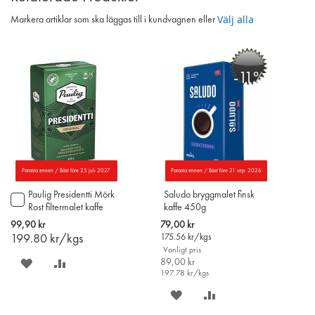
Välj alla
Markera artiklar som ska läggas till i kundvagnen eller
-11%
Parasta ennen / Bäst före 25 juli 2027
Parasta ennen / Bäst före 21 sep. 2026
Paulig Presidentti Mörk
Saludo bryggmalet finsk
Lägg
Rost filtermalet kaffe
kaffe 450g
till
500g
i
Special
99,90 kr
79,00 kr
varukorgen
Price
199.80
kr/kgs
175.56
kr/kgs
Vanligt pris
SPARA
LÄGG
89,00 kr
197.78
kr/kgs
PÅ
TILL
SPARA
LÄGG
ÖNSKELISTAN
JÄMFÖR