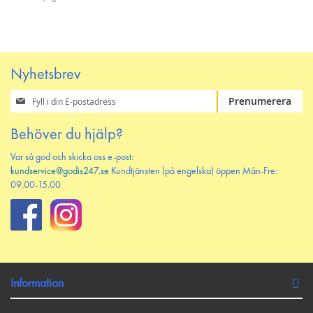
Nyhetsbrev
Prenumerera
Prenumerera
på
vårt
Behöver du hjälp?
nyhetsbrev
Var så god och skicka oss e-post:
kundservice@godis247.se
Kundtjänsten (på engelska) öppen Mån-Fre:
09.00-15.00
Information