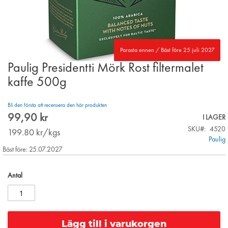
Parasta ennen / Bäst före 25 juli 2027
Paulig Presidentti Mörk Rost filtermalet
Skip
to
kaffe 500g
the
beginning
Bli den första att recensera den här produkten
of
99,90 kr
the
I LAGER
images
SKU
4520
199.80
kr/kgs
gallery
Paulig
Bäst före: 25.07.2027
Antal
Lägg till i varukorgen