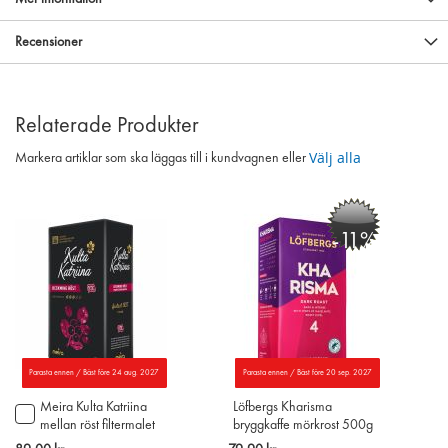
Recensioner
Relaterade Produkter
Välj alla
Markera artiklar som ska läggas till i kundvagnen eller
-11%
Parasta ennen / Bäst före 24 aug. 2027
Parasta ennen / Bäst före 20 sep. 2027
Meira Kulta Katriina
Löfbergs Kharisma
Lägg
mellan röst filtermalet
bryggkaffe mörkrost 500g
till
kaffe 450g
(Större 500g förpackning)
i
Special