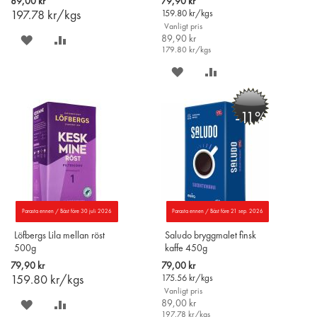
89,00 kr
79,90 kr
varukorgen
Price
197.78
kr/kgs
159.80
kr/kgs
Vanligt pris
SPARA
LÄGG
89,90 kr
179.80
kr/kgs
PÅ
TILL
SPARA
LÄGG
ÖNSKELISTAN
JÄMFÖR
PÅ
TILL
-11%
ÖNSKELISTAN
JÄMFÖR
Parasta ennen / Bäst före 30 juli 2026
Parasta ennen / Bäst före 21 sep. 2026
Löfbergs Lila mellan röst
Saludo bryggmalet finsk
500g
kaffe 450g
Special
79,90 kr
79,00 kr
Price
159.80
kr/kgs
175.56
kr/kgs
Vanligt pris
SPARA
LÄGG
89,00 kr
197.78
kr/kgs