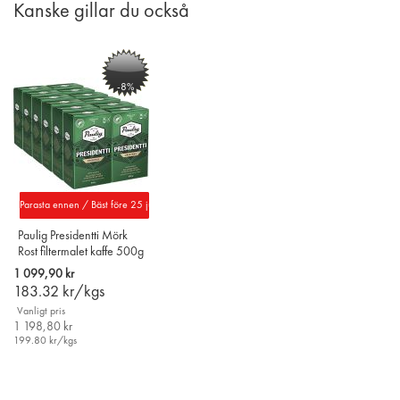
Kanske gillar du också
-8%
Parasta ennen / Bäst före 25 juli 2027
Paulig Presidentti Mörk
Rost filtermalet kaffe 500g
x 12 st
1 099,90 kr
183.32
kr/kgs
Vanligt pris
1 198,80 kr
199.80
kr/kgs