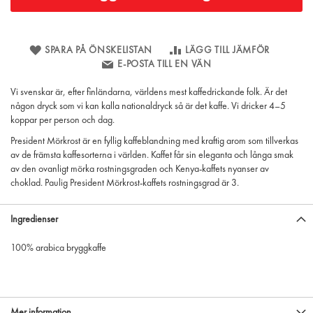
SPARA PÅ ÖNSKELISTAN
LÄGG TILL JÄMFÖR
E-POSTA TILL EN VÄN
Vi svenskar är, efter finländarna, världens mest kaffedrickande folk. Är det
någon dryck som vi kan kalla nationaldryck så är det kaffe. Vi dricker 4–5
koppar per person och dag.
President Mörkrost är en fyllig kaffeblandning med kraftig arom som tillverkas
av de främsta kaffesorterna i världen. Kaffet får sin eleganta och långa smak
av den ovanligt mörka rostningsgraden och Kenya-kaffets nyanser av
choklad. Paulig President Mörkrost-kaffets rostningsgrad är 3.
Ingredienser
100% arabica bryggkaffe
Mer information