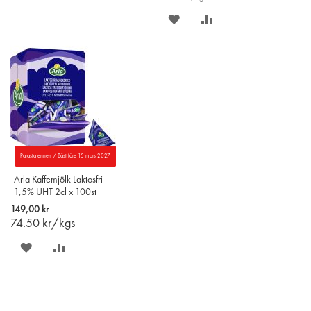
PÅ
TILL
SPARA
LÄGG
ÖNSKELISTAN
JÄMFÖR
PÅ
TILL
ÖNSKELISTAN
JÄMFÖR
Parasta ennen / Bäst före 15 mars 2027
Arla Kaffemjölk Laktosfri
1,5% UHT 2cl x 100st
149,00 kr
74.50
kr/kgs
SPARA
LÄGG
PÅ
TILL
ÖNSKELISTAN
JÄMFÖR