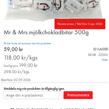
Parasta ennen / Bäst före 2 sep. 2026
Mr & Mrs mjölkchokladbitar 500g
Skip
to
the
Bli den första att recensera den här produkten
beginning
59,00 kr
Special
EJ I LAGER
of
Price
SKU
22006
the
118.00
kr/kgs
Astir
images
199,00 kr
gallery
Vanligt pris
398.00
kr/kgs
Bäst före: 02.09.2026
Meddela mig när produkten är tillgänglig igen
Prenumerera