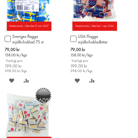
Parasta ennen / Bäst före 27 nov. 2027
Parasta ennen / Bäst före 1 sep. 2026
Sveriges flagga
USA Flagga
Lägg
Lägg
mjölkchoklad 75 st
mjölkchokladbitar
till
till
500g
i
i
Special
Special
79,00 kr
79,00 kr
varukorgen
varukorgen
Price
Price
158.00
kr/kgs
158.00
kr/kgs
Vanligt pris
Vanligt pris
199,00 kr
199,00 kr
398.00
kr/kgs
398.00
kr/kgs
SPARA
LÄGG
SPARA
LÄGG
PÅ
TILL
PÅ
TILL
-60%
ÖNSKELISTAN
JÄMFÖR
ÖNSKELISTAN
JÄMFÖR