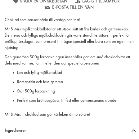
SPARA PÅ ÖNSKELISTAN
LÄGG TILL JÄMFÖR
E-POSTA TILL EN VÄN
Choklad som passar både till vardag och fest!
Mr & Mrs mjölkchokladbitar är ett utsökt sätt att fira kärlek och gemenskap.
Den lena och fylliga mjölkchokladen gör varje stund lite sötare – perfekt för
bröllop, årsdagar, som present till någon speciell eller bara som en egen liten
njutning.
Den generösa 500g förpackningen innehåller gott om små chokladbitar att
dela med vänner, familj eller den där speciella personen.
Len och fyllig mjölkchoklad
Romantiskt och festligt tema
Stor 500g förpackning
Perfekt som bröllopsgåva, till fest eller gemensamma stunder
Mr & Mrs – choklad som gör kärleken ännu sötare!
Ingredienser