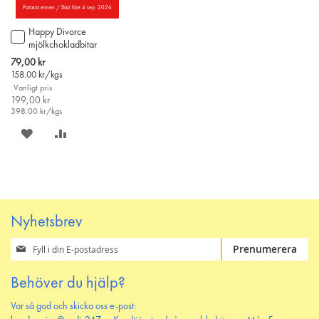
Parasta ennen / Bäst före 4 sep. 2026
Happy Divorce
Lägg
mjölkchokladbitar
till
500g
i
Special
79,00 kr
varukorgen
Price
158.00
kr/kgs
Vanligt pris
199,00 kr
398.00
kr/kgs
SPARA
LÄGG
PÅ
TILL
ÖNSKELISTAN
JÄMFÖR
Nyhetsbrev
Prenumerera
Prenumerera
på
vårt
Behöver du hjälp?
nyhetsbrev
Var så god och skicka oss e-post: