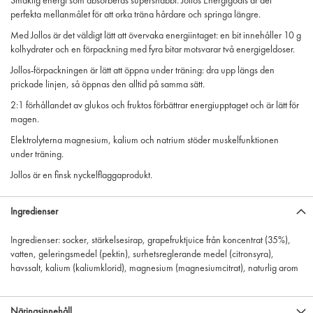
Smaklig energi som absorberas supersnabbt. Jollos Energigodis är det
perfekta mellanmålet för att orka träna hårdare och springa längre.
Med Jollos är det väldigt lätt att övervaka energiintaget: en bit innehåller 10 g
kolhydrater och en förpackning med fyra bitar motsvarar två energigeldoser.
Jollos-förpackningen är lätt att öppna under träning: dra upp längs den
prickade linjen, så öppnas den alltid på samma sätt.
2:1 förhållandet av glukos och fruktos förbättrar energiupptaget och är lätt för
magen.
Elektrolyterna magnesium, kalium och natrium stöder muskelfunktionen
under träning.
Jollos är en finsk nyckelflaggaprodukt.
Ingredienser
Ingredienser: socker, stärkelsesirap, grapefruktjuice från koncentrat (35%),
vatten, geleringsmedel (pektin), surhetsreglerande medel (citronsyra),
havssalt, kalium (kaliumklorid), magnesium (magnesiumcitrat), naturlig arom
Näringsinnehåll