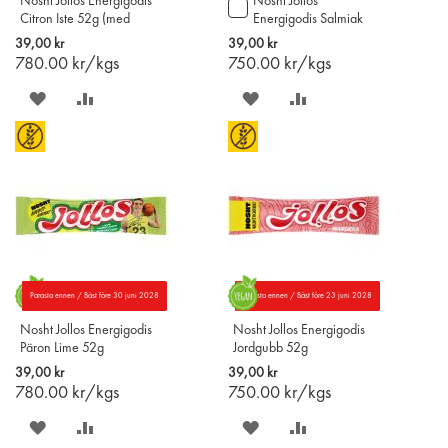
Nosht Jollos Energigodis
Nosht Jollos
Lägg
Citron Iste 52g (med
Energigodis Salmiak
till
koffein)
52g
i
39,00 kr
39,00 kr
varukorgen
780.00
kr/kgs
750.00
kr/kgs
SPARA
LÄGG
SPARA
LÄGG
PÅ
TILL
PÅ
TILL
ÖNSKELISTAN
JÄMFÖR
ÖNSKELISTAN
JÄMFÖR
Parasta ennen / Bäst före 30 juni 2028
Parasta ennen / Bäst före 23 juni 2028
Nosht Jollos Energigodis
Nosht Jollos Energigodis
Päron Lime 52g
Jordgubb 52g
39,00 kr
39,00 kr
780.00
kr/kgs
750.00
kr/kgs
SPARA
LÄGG
SPARA
LÄGG