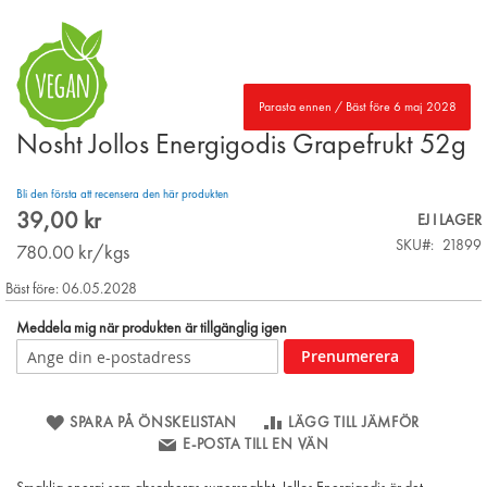
Parasta ennen / Bäst före 6 maj 2028
Nosht Jollos Energigodis Grapefrukt 52g
Skip
to
the
Bli den första att recensera den här produkten
beginning
39,00 kr
EJ I LAGER
of
SKU
21899
the
780.00
kr/kgs
images
Bäst före: 06.05.2028
gallery
Meddela mig när produkten är tillgänglig igen
Prenumerera
SPARA PÅ ÖNSKELISTAN
LÄGG TILL JÄMFÖR
E-POSTA TILL EN VÄN