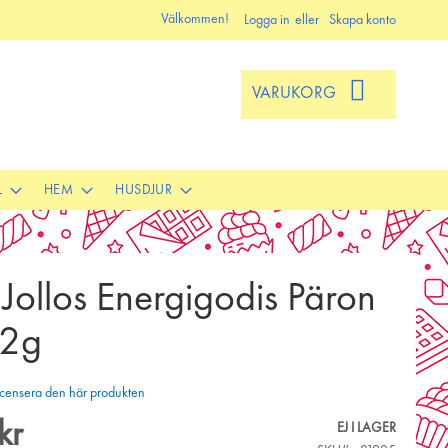
Välkommen!
Logga in
Skapa konto
VARUKORG
L
HEM
HUSDJUR
Jollos Energigodis Päron
52g
 recensera den här produkten
kr
EJ I LAGER