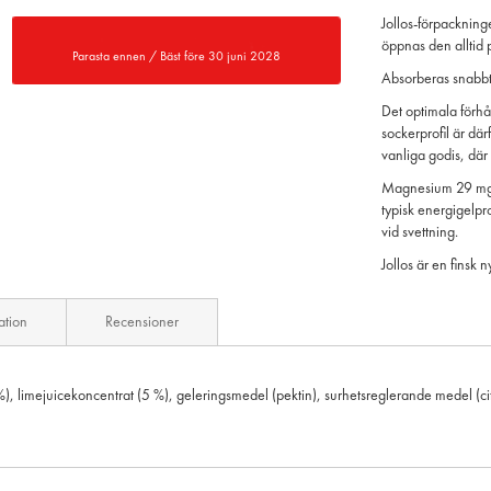
Jollos-förpackning
öppnas den alltid 
Parasta ennen / Bäst före 30 juni 2028
Absorberas snabbt,
Det optimala förhå
sockerprofil är dä
vanliga godis, där
Magnesium 29 mg, 
typisk energigelpr
vid svettning.
Jollos är en finsk 
ation
Recensioner
%), limejuicekoncentrat (5 %), geleringsmedel (pektin), surhetsreglerande medel (c