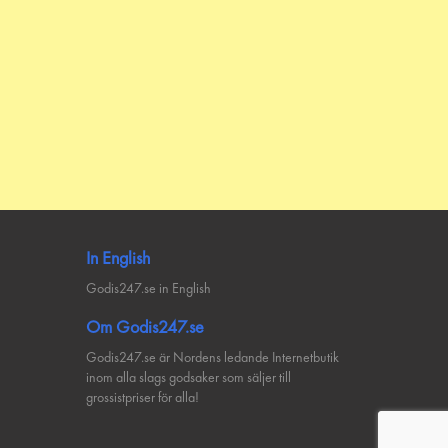
In English
Godis247.se in English
Om Godis247.se
Godis247.se är Nordens ledande Internetbutik
inom alla slags godsaker som säljer till
grossistpriser för alla!