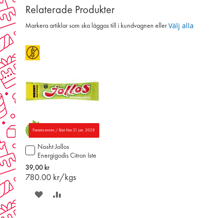
Relaterade Produkter
Välj alla
Markera artiklar som ska läggas till i kundvagnen eller
Parasta ennen / Bäst före 21 jan. 2028
Nosht Jollos
Lägg
Energigodis Citron Iste
till
52g (med koffein)
i
39,00 kr
varukorgen
780.00
kr/kgs
SPARA
LÄGG
PÅ
TILL