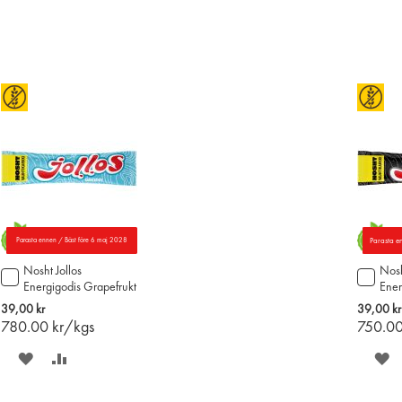
Parasta ennen / Bäst före 6 maj 2028
Parasta en
Nosht Jollos
Nosh
Lägg
Lägg
Energigodis Grapefrukt
Ener
till
till
52g
52g
i
i
39,00 kr
39,00 kr
varukorgen
varu
780.00
kr/kgs
750.0
SPARA
LÄGG
S
PÅ
TILL
P