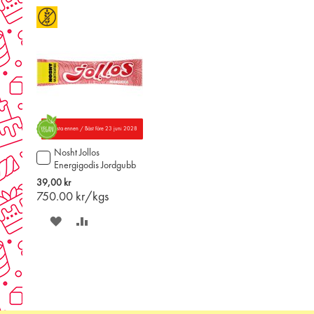
ÖNSKELISTAN
JÄMFÖR
Parasta ennen / Bäst före 23 juni 2028
Nosht Jollos
Lägg
Energigodis Jordgubb
till
52g
i
39,00 kr
varukorgen
750.00
kr/kgs
SPARA
LÄGG
PÅ
TILL
ÖNSKELISTAN
JÄMFÖR