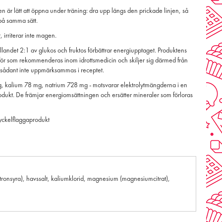
en är lätt att öppna under träning: dra upp längs den prickade linjen, så
på samma sätt.
 irriterar inte magen.
llandet 2:1 av glukos och fruktos förbättrar energiupptaget. Produktens
rför som rekommenderas inom idrottsmedicin och skiljer sig därmed från
 sådant inte uppmärksammas i receptet.
kalium 78 mg, natrium 728 mg - motsvarar elektrolytmängderna i en
odukt. De främjar energiomsättningen och ersätter mineraler som förloras
nyckelflaggaprodukt
itronsyra), havssalt, kaliumklorid, magnesium (magnesiumcitrat),