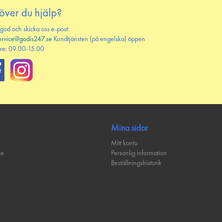
över du hjälp?
 god och skicka oss e-post:
ervice@godis247.se
Kundtjänsten (på engelska) öppen
re: 09.00-15.00
Mina sidor
Mitt konto
se
Personlig information
Beställningshistorik