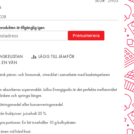
SKU
21905
s
2028
odukten är tillgänglig igen
Prenumerera
NSKELISTAN
LÄGG TILL JÄMFÖR
LL EN VÄN
ärsk päron- och limesmak, utvecklat i samarbete med basketspelaren
 absorberas supersnabbt. Jollos Energigodis är det perfekta mellanmålet
hårdare och springa längre.
sötningsmedel eller konserveringsmedel.
n fruktjuicer: juicehalt 35 %.
yra portioner. En bit innehåller 10 g kolhydrater.
 även vid hård frost.