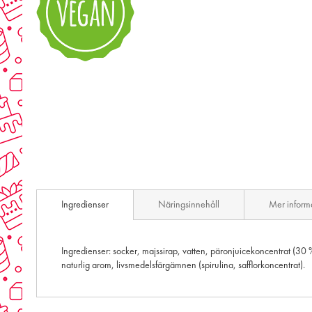
Skip
to
the
beginning
of
the
images
gallery
Ingredienser
Näringsinnehåll
Mer inform
Ingredienser: socker, majssirap, vatten, päronjuicekoncentrat (30 
naturlig arom, livsmedelsfärgämnen (spirulina, safflorkoncentrat).