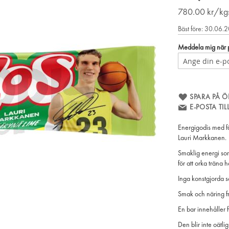
780.00
kr/kg
Bäst före: 30.06.
Meddela mig när pr
SPARA PÅ Ö
E-POSTA TI
Energigodis med f
Lauri Markkanen.
Smaklig energi som
för att orka träna 
Inga konstgjorda 
Smak och näring frå
En bar innehåller f
Den blir inte oätlig