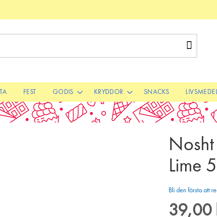
Sök
STA
FEST
GODIS
KRYDDOR
SNACKS
LIVSMEDE
Nosht 
Lime 
Bli den första att
39,00 