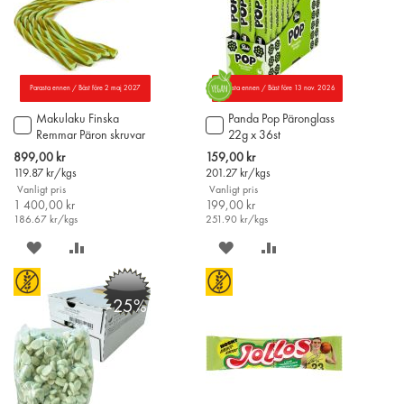
Parasta ennen / Bäst före 2 maj 2027
Parasta ennen / Bäst före 13 nov. 2026
Makulaku Finska
Panda Pop Päronglass
Lägg
Lägg
Remmar Päron skruvar
22g x 36st
till
till
70cm x 140st
i
i
Special
Special
899,00 kr
159,00 kr
varukorgen
varukorgen
Price
Price
119.87
kr/kgs
201.27
kr/kgs
Vanligt pris
Vanligt pris
1 400,00 kr
199,00 kr
186.67
kr/kgs
251.90
kr/kgs
SPARA
LÄGG
SPARA
LÄGG
PÅ
TILL
PÅ
TILL
-25%
ÖNSKELISTAN
JÄMFÖR
ÖNSKELISTAN
JÄMFÖR