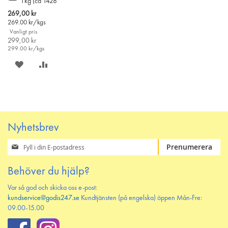
1kg (ca 1428
till
helxylitolpastiller)
i
Special
269,00 kr
varukorgen
Price
269.00
kr/kgs
Vanligt pris
299,00 kr
299.00
kr/kgs
SPARA
LÄGG
PÅ
TILL
ÖNSKELISTAN
JÄMFÖR
Nyhetsbrev
Prenumerera
Prenumerera
på
vårt
Behöver du hjälp?
nyhetsbrev
Var så god och skicka oss e-post:
kundservice@godis247.se
Kundtjänsten (på engelska) öppen Mån-Fre:
09.00-15.00