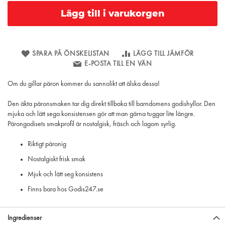
Lägg till i varukorgen
SPARA PÅ ÖNSKELISTAN
LÄGG TILL JÄMFÖR
E-POSTA TILL EN VÄN
Om du gillar päron kommer du sannolikt att älska dessa!
Den äkta päronsmaken tar dig direkt tillbaka till barndomens godishyllor. Den
mjuka och lätt sega konsistensen gör att man gärna tuggar lite längre.
Pärongodisets smakprofil är nostalgisk, fräsch och lagom syrlig.
Riktigt päronig
Nostalgiskt frisk smak
Mjuk och lätt seg konsistens
Finns bara hos Godis247.se
Ingredienser