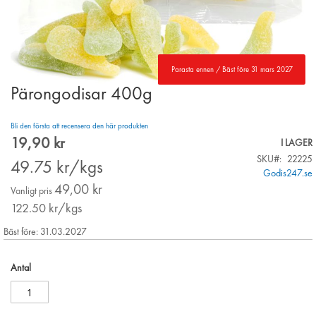
Parasta ennen / Bäst före 31 mars 2027
Pärongodisar 400g
Skip
to
the
Bli den första att recensera den här produkten
beginning
19,90 kr
Special
I LAGER
of
Price
SKU
22225
the
49.75
kr/kgs
Godis247.se
images
49,00 kr
gallery
Vanligt pris
122.50
kr/kgs
Bäst före: 31.03.2027
Antal