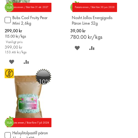
Parasta ennen / Bäst före 31 okt. 2027
Parasta ennen / Bäst före 30 juni 2028
Bubs Cool Fruity Pear
Nosht Jollos Energigodis
Lägg
Mini 2,6kg
Päron Lime 52g
till
i
Special
299,00 kr
39,00 kr
varukorgen
Price
115.00
kr/kgs
780.00
kr/kgs
Vanligt pris
399,00 kr
SPARA
LÄGG
153.46
kr/kgs
PÅ
TILL
SPARA
LÄGG
ÖNSKELISTAN
JÄMFÖR
PÅ
TILL
-10%
ÖNSKELISTAN
JÄMFÖR
Parasta ennen / Bäst före 7 juli 2028
Helxylitolpastill päron
Lägg