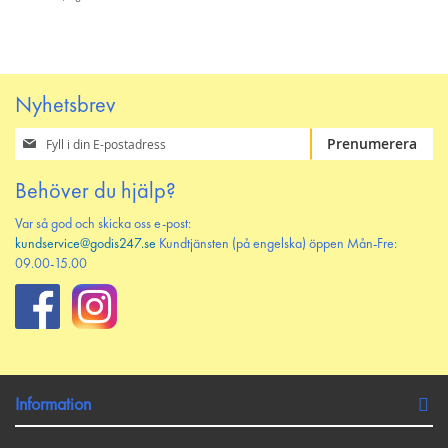
Nyhetsbrev
Prenumerera
Prenumerera
på
vårt
Behöver du hjälp?
nyhetsbrev
Var så god och skicka oss e-post:
kundservice@godis247.se
Kundtjänsten (på engelska) öppen Mån-Fre:
09.00-15.00
Information