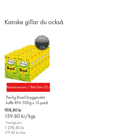
PÅ
TILL
ÖNSKELISTAN
JÄMFÖR
ÖNSKELISTAN
JÄMFÖR
Kanske gillar du också
-11%
Parasta ennen / Bäst före 25 aug. 2026
Paulig Brazil bryggmalet
kaffe RFA 500g x 12-pack
958,80 kr
159.80
kr/kgs
Vanligt pris
1 078,80 kr
179.80
kr/kgs