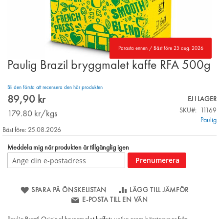
Parasta ennen / Bäst före 25 aug. 2026
Paulig Brazil bryggmalet kaffe RFA 500g
Skip
to
the
Bli den första att recensera den här produkten
beginning
89,90 kr
EJ I LAGER
of
SKU
11169
the
179.80
kr/kgs
Paulig
images
Bäst före: 25.08.2026
gallery
Meddela mig när produkten är tillgänglig igen
Prenumerera
SPARA PÅ ÖNSKELISTAN
LÄGG TILL JÄMFÖR
E-POSTA TILL EN VÄN