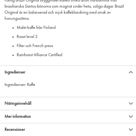
Paulig Brazil Original bryggmalet kaffets unika arom härstammar från
brasilianska Santos-bönorna som mognat under heta, soliga dagar. Brazil
Original är en balanserad och mjuk kaffeblandning med smak av
honungssötma.
Malet kaffe från Finland
Roast level 2
Filter och French press
Rainforest Alliance Certified
Ingredienser
Ingredienser: Kaffe
Näringsinnehåll
Mer information
Recensioner