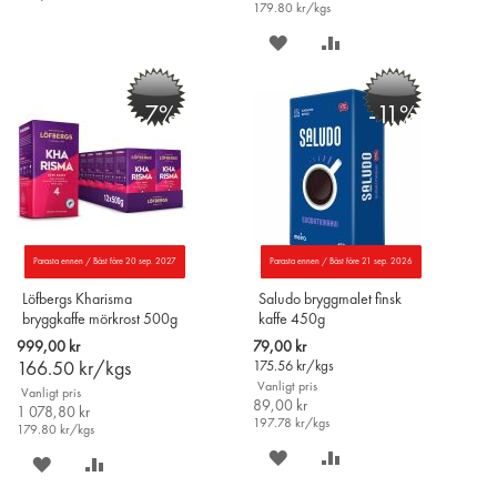
179.80
kr/kgs
PÅ
TILL
SPARA
LÄGG
ÖNSKELISTAN
JÄMFÖR
PÅ
TILL
-7%
-11%
ÖNSKELISTAN
JÄMFÖR
Parasta ennen / Bäst före 20 sep. 2027
Parasta ennen / Bäst före 21 sep. 2026
Löfbergs Kharisma
Saludo bryggmalet finsk
bryggkaffe mörkrost 500g
kaffe 450g
x 12-pack (Större 500g
Special
999,00 kr
79,00 kr
förpackning)
Price
166.50
kr/kgs
175.56
kr/kgs
Vanligt pris
Vanligt pris
89,00 kr
1 078,80 kr
197.78
kr/kgs
179.80
kr/kgs
SPARA
LÄGG
SPARA
LÄGG
PÅ
TILL