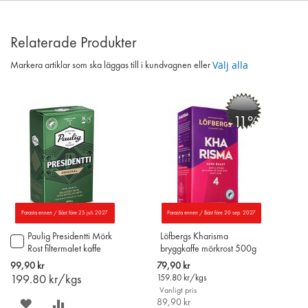
Relaterade Produkter
Välj alla
Markera artiklar som ska läggas till i kundvagnen eller
-11%
Parasta ennen / Bäst före 25 juli 2027
Parasta ennen / Bäst före 20 sep. 2027
Paulig Presidentti Mörk
Löfbergs Kharisma
Lägg
Rost filtermalet kaffe
bryggkaffe mörkrost 500g
till
500g
(Större 500g förpackning)
i
Special
99,90 kr
79,90 kr
varukorgen
Price
199.80
kr/kgs
159.80
kr/kgs
Vanligt pris
SPARA
LÄGG
89,90 kr