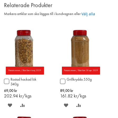
Relaterade Produkter
Välj alla
Markera artiklar som ska läggas till i kundvagnen eller
Parasta ennen / Bäst före 4 maj 2029
Parasta ennen / Bäst före 28 apr. 2029
Rostad hackad lök
Grillkrydda 550g
Lägg
Lägg
340g
till
till
i
i
69,00 kr
89,00 kr
varukorgen
varukorgen
202.94
kr/kgs
161.82
kr/kgs
SPARA
LÄGG
SPARA
LÄGG
PÅ
TILL
PÅ
TILL