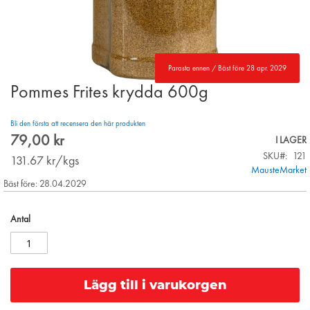
Parasta ennen / Bäst före 28 apr. 2029
Pommes Frites krydda 600g
Skip
to
the
Bli den första att recensera den här produkten
beginning
79,00 kr
I LAGER
of
SKU
121
the
131.67
kr/kgs
MausteMarket
images
Bäst före: 28.04.2029
gallery
Antal
Lägg till i varukorgen