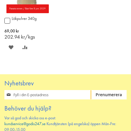
Parasta ennen / Bäst före 8 juni 2029
Lökpulver 340g
Lägg
till
i
69,00 kr
varukorgen
202.94
kr/kgs
SPARA
LÄGG
PÅ
TILL
ÖNSKELISTAN
JÄMFÖR
Nyhetsbrev
Prenumerera
Prenumerera
på
vårt
Behöver du hjälp?
nyhetsbrev
Var så god och skicka oss e-post:
kundservice@godis247.se
Kundtjänsten (på engelska) öppen Mån-Fre:
09.00-15.00