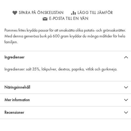
SPARA PÅ ÖNSKELISTAN
LÄGG TILL JÄMFÖR
E-POSTA TILL EN VÄN
Pommes frites krydda passar för att smaksätta olika potatis- och grönsaksrätter.
Med denna generösa burk på 600 gram kryddar du många måltider för hela
familjen.
Ingredienser
Ingredienser: salt 35%, lökpulver, dextros, paprika, vitlök och gurkmeja.
Näringsinnehåll
Mer information
Recensioner