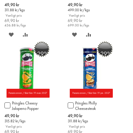
i
Special
Special
49,90 kr
49,90 kr
varukorgen
Price
Price
311.88
kr/kgs
499.00
kr/kgs
Vanligt pris
Vanligt pris
69,90 kr
69,90 kr
436.88
kr/kgs
699.00
kr/kgs
SPARA
LÄGG
SPARA
LÄGG
PÅ
TILL
PÅ
TILL
-29%
-29%
ÖNSKELISTAN
JÄMFÖR
ÖNSKELISTAN
JÄMFÖR
Parasta ennen / Bäst före 19 mars 2027
Parasta ennen / Bäst före 19 jan. 2027
Pringles Cheesy
Pringles Philly
Lägg
Lägg
Jalapeno Popper
Cheesesteak
till
till
potatischips 158g
potatischips 158g
i
i
Special
Special
49,90 kr
49,90 kr
varukorgen
varukorgen
Price
Price
315.82
kr/kgs
311.88
kr/kgs
Vanligt pris
Vanligt pris
69,90 kr
69,90 kr