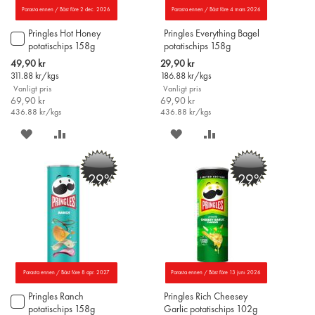
Parasta ennen / Bäst före 2 dec. 2026
Parasta ennen / Bäst före 4 mars 2026
Pringles Hot Honey
Pringles Everything Bagel
Lägg
potatischips 158g
potatischips 158g
till
i
Special
Special
49,90 kr
29,90 kr
varukorgen
Price
Price
311.88
kr/kgs
186.88
kr/kgs
Vanligt pris
Vanligt pris
69,90 kr
69,90 kr
436.88
kr/kgs
436.88
kr/kgs
SPARA
LÄGG
SPARA
LÄGG
PÅ
TILL
PÅ
TILL
-29%
-29%
ÖNSKELISTAN
JÄMFÖR
ÖNSKELISTAN
JÄMFÖR
Parasta ennen / Bäst före 8 apr. 2027
Parasta ennen / Bäst före 13 juni 2026
Pringles Ranch
Pringles Rich Cheesey
Lägg
potatischips 158g
Garlic potatischips 102g
till