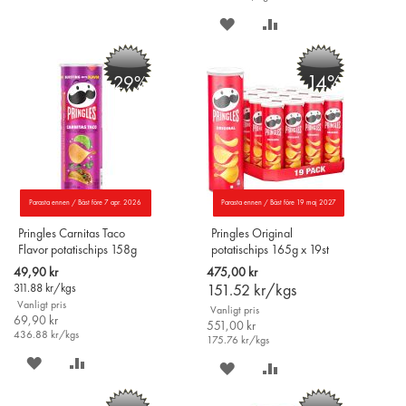
PÅ
TILL
SPARA
LÄGG
ÖNSKELISTAN
JÄMFÖR
PÅ
TILL
-14%
-29%
ÖNSKELISTAN
JÄMFÖR
Parasta ennen / Bäst före 7 apr. 2026
Parasta ennen / Bäst före 19 maj 2027
Pringles Carnitas Taco
Pringles Original
Flavor potatischips 158g
potatischips 165g x 19st
Special
49,90 kr
475,00 kr
Price
311.88
kr/kgs
151.52
kr/kgs
Vanligt pris
Vanligt pris
69,90 kr
551,00 kr
436.88
kr/kgs
175.76
kr/kgs
SPARA
LÄGG
SPARA
LÄGG
PÅ
TILL
PÅ
TILL