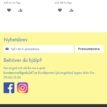
442.41
kr/kgs
436.88
kr/kgs
SPARA
LÄGG
SPARA
LÄGG
PÅ
TILL
PÅ
TILL
ÖNSKELISTAN
JÄMFÖR
ÖNSKELISTAN
JÄMFÖR
Nyhetsbrev
Prenumerera
Prenumerera
på
vårt
Behöver du hjälp?
nyhetsbrev
Var så god och skicka oss e-post:
kundservice@godis247.se
Kundtjänsten (på engelska) öppen Mån-Fre:
09.00-15.00