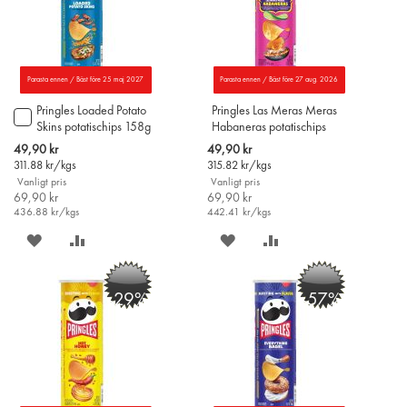
Parasta ennen / Bäst före 25 maj 2027
Parasta ennen / Bäst före 27 aug. 2026
Pringles Loaded Potato
Pringles Las Meras Meras
Lägg
Skins potatischips 158g
Habaneras potatischips
till
158g
i
Special
Special
49,90 kr
49,90 kr
varukorgen
Price
Price
311.88
kr/kgs
315.82
kr/kgs
Vanligt pris
Vanligt pris
69,90 kr
69,90 kr
436.88
kr/kgs
442.41
kr/kgs
SPARA
LÄGG
SPARA
LÄGG
PÅ
TILL
PÅ
TILL
-29%
-57%
ÖNSKELISTAN
JÄMFÖR
ÖNSKELISTAN
JÄMFÖR