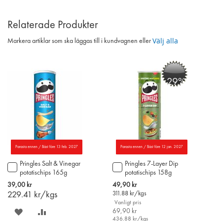
Relaterade Produkter
Välj alla
Markera artiklar som ska läggas till i kundvagnen eller
-29%
Parasta ennen / Bäst före 13 feb. 2027
Parasta ennen / Bäst före 12 jan. 2027
Pringles Salt & Vinegar
Pringles 7-Layer Dip
Lägg
Lägg
potatischips 165g
potatischips 158g
till
till
i
i
Special
39,00 kr
49,90 kr
varukorgen
varukorgen
Price
229.41
kr/kgs
311.88
kr/kgs
Vanligt pris
SPARA
LÄGG
69,90 kr
436.88
kr/kgs