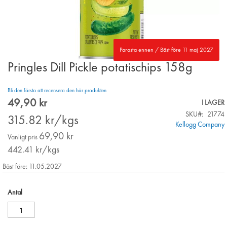
Parasta ennen / Bäst före 11 maj 2027
Pringles Dill Pickle potatischips 158g
Skip
to
the
Bli den första att recensera den här produkten
beginning
49,90 kr
Special
I LAGER
of
Price
SKU
21774
the
315.82
kr/kgs
Kellogg Company
images
69,90 kr
gallery
Vanligt pris
442.41
kr/kgs
Bäst före: 11.05.2027
Antal