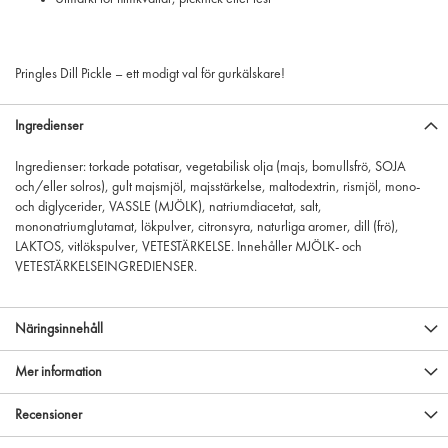
Pringles Dill Pickle – ett modigt val för gurkälskare!
Ingredienser
Ingredienser: torkade potatisar, vegetabilisk olja (majs, bomullsfrö, SOJA
och/eller solros), gult majsmjöl, majsstärkelse, maltodextrin, rismjöl, mono-
och diglycerider, VASSLE (MJÖLK), natriumdiacetat, salt,
mononatriumglutamat, lökpulver, citronsyra, naturliga aromer, dill (frö),
LAKTOS, vitlökspulver, VETESTÄRKELSE. Innehåller MJÖLK- och
VETESTÄRKELSEINGREDIENSER.
Näringsinnehåll
Mer information
Recensioner