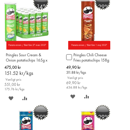
-14%
-29%
ÖNSKELISTAN
JÄMFÖR
ÖNSKELISTAN
JÄMFÖR
Parasta ennen / Bäst före 27 mars 2027
Parasta ennen / Bäst före 1 maj 2027
Pringles Sour Cream &
Pringles Chili Cheese
Lägg
Onion potatischips 165g x
Fries potatischips 158g
till
19st
i
Special
475,00 kr
49,90 kr
varukorgen
Price
151.52
kr/kgs
311.88
kr/kgs
Vanligt pris
Vanligt pris
69,90 kr
551,00 kr
436.88
kr/kgs
175.76
kr/kgs
SPARA
LÄGG
SPARA
LÄGG
PÅ
TILL
PÅ
TILL
-29%
-29%
ÖNSKELISTAN
JÄMFÖR
ÖNSKELISTAN
JÄMFÖR