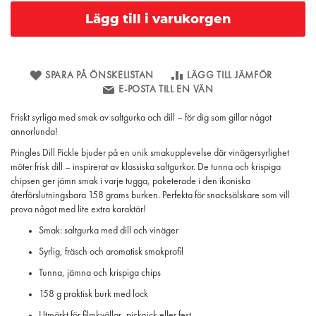
Lägg till i varukorgen
SPARA PÅ ÖNSKELISTAN
LÄGG TILL JÄMFÖR
E-POSTA TILL EN VÄN
Friskt syrliga med smak av saltgurka och dill – för dig som gillar något
annorlunda!
Pringles Dill Pickle bjuder på en unik smakupplevelse där vinägersyrlighet
möter frisk dill – inspirerat av klassiska saltgurkor. De tunna och krispiga
chipsen ger jämn smak i varje tugga, paketerade i den ikoniska
återförslutningsbara 158 grams burken. Perfekta för snacksälskare som vill
prova något med lite extra karaktär!
Smak: saltgurka med dill och vinäger
Syrlig, fräsch och aromatisk smakprofil
Tunna, jämna och krispiga chips
158 g praktisk burk med lock
Utmärkt för filmkvällar, picknick eller fest