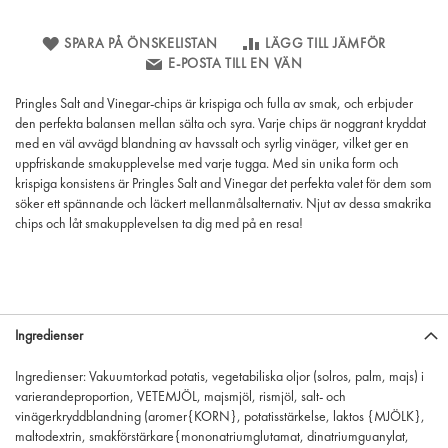
SPARA PÅ ÖNSKELISTAN
LÄGG TILL JÄMFÖR
E-POSTA TILL EN VÄN
Pringles Salt and Vinegar-chips är krispiga och fulla av smak, och erbjuder
den perfekta balansen mellan sälta och syra. Varje chips är noggrant kryddat
med en väl avvägd blandning av havssalt och syrlig vinäger, vilket ger en
uppfriskande smakupplevelse med varje tugga. Med sin unika form och
krispiga konsistens är Pringles Salt and Vinegar det perfekta valet för dem som
söker ett spännande och läckert mellanmålsalternativ. Njut av dessa smakrika
chips och låt smakupplevelsen ta dig med på en resa!
Ingredienser
Ingredienser: Vakuumtorkad potatis, vegetabiliska oljor (solros, palm, majs) i
varierandeproportion, VETEMJÖL, majsmjöl, rismjöl, salt- och
vinägerkryddblandning (aromer{KORN}, potatisstärkelse, laktos {MJÖLK},
maltodextrin, smakförstärkare{mononatriumglutamat, dinatriumguanylat,