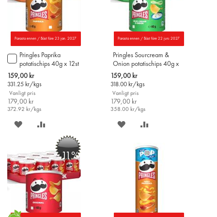
Parasta ennen / Bäst före 23 jan. 2027
Parasta ennen / Bäst före 22 juni 2027
Pringles Paprika
Pringles Sourcream &
Lägg
potatischips 40g x 12st
Onion potatischips 40g x
till
12st
i
Special
Special
159,00 kr
159,00 kr
varukorgen
Price
Price
331.25
kr/kgs
318.00
kr/kgs
Vanligt pris
Vanligt pris
179,00 kr
179,00 kr
372.92
kr/kgs
358.00
kr/kgs
SPARA
LÄGG
SPARA
LÄGG
PÅ
TILL
PÅ
TILL
-11%
ÖNSKELISTAN
JÄMFÖR
ÖNSKELISTAN
JÄMFÖR