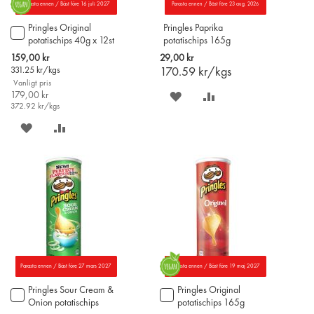
Parasta ennen / Bäst före 16 juli 2027
Parasta ennen / Bäst före 23 aug. 2026
Pringles Original
Pringles Paprika
Lägg
potatischips 40g x 12st
potatischips 165g
till
i
Special
159,00 kr
29,00 kr
varukorgen
Price
331.25
kr/kgs
170.59
kr/kgs
Vanligt pris
179,00 kr
SPARA
LÄGG
372.92
kr/kgs
PÅ
TILL
SPARA
LÄGG
ÖNSKELISTAN
JÄMFÖR
PÅ
TILL
ÖNSKELISTAN
JÄMFÖR
Parasta ennen / Bäst före 27 mars 2027
Parasta ennen / Bäst före 19 maj 2027
Pringles Sour Cream &
Pringles Original
Lägg
Lägg
Onion potatischips
potatischips 165g
till
till