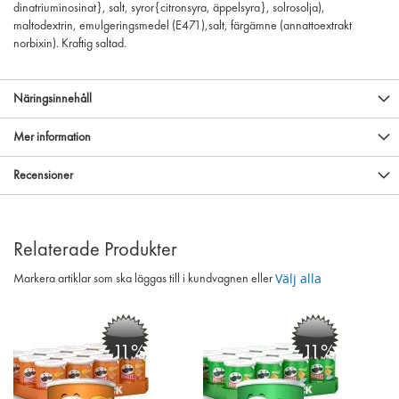
dinatriuminosinat}, salt, syror{citronsyra, äppelsyra}, solrosolja),
maltodextrin, emulgeringsmedel (E471),salt, färgämne (annattoextrakt
norbixin). Kraftig saltad.
Näringsinnehåll
Mer information
Recensioner
Relaterade Produkter
Välj alla
Markera artiklar som ska läggas till i kundvagnen eller
-11%
-11%