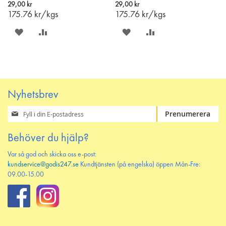
165g
i
i
29,00 kr
29,00 kr
varukorgen
varukorgen
175.76
kr/kgs
175.76
kr/kgs
SPARA
LÄGG
SPARA
LÄGG
PÅ
TILL
PÅ
TILL
ÖNSKELISTAN
JÄMFÖR
ÖNSKELISTAN
JÄMFÖR
Nyhetsbrev
Prenumerera
Prenumerera
på
vårt
Behöver du hjälp?
nyhetsbrev
Var så god och skicka oss e-post:
kundservice@godis247.se
Kundtjänsten (på engelska) öppen Mån-Fre:
09.00-15.00