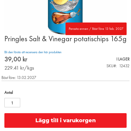
Parasta ennen / Bäst före 13 feb. 2027
Pringles Salt & Vinegar potatischips 165g
Skip
to
the
Bli den första att recensera den här produkten
beginning
39,00 kr
I LAGER
of
SKU
12432
the
229.41
kr/kgs
images
Bäst före: 13.02.2027
gallery
Antal
Lägg till i varukorgen