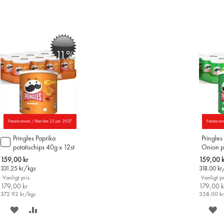
-11%
Parasta ennen / Bäst före 23 jan. 2027
Parasta en
Pringles Paprika
Pringle
Lägg
potatischips 40g x 12st
Onion po
till
12st
i
Special
Special
159,00 kr
159,00 k
varukorgen
Price
Price
331.25
kr/kgs
318.00
kr
Vanligt pris
Vanligt pr
179,00 kr
179,00 k
372.92
kr/kgs
358.00
k
SPARA
LÄGG
S