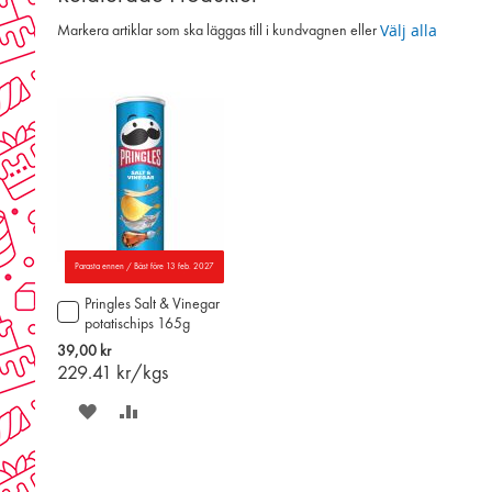
Välj alla
Markera artiklar som ska läggas till i kundvagnen eller
Parasta ennen / Bäst före 13 feb. 2027
Pringles Salt & Vinegar
Lägg
potatischips 165g
till
i
39,00 kr
varukorgen
229.41
kr/kgs
SPARA
LÄGG
PÅ
TILL
ÖNSKELISTAN
JÄMFÖR