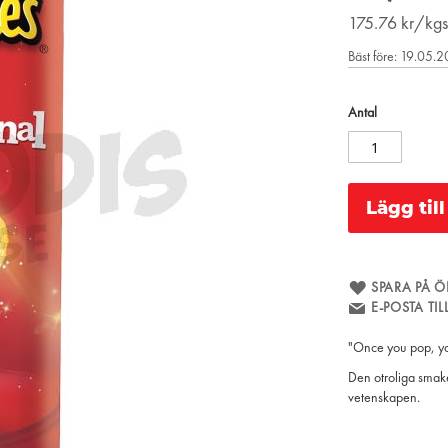
175.76
kr/kgs
Bäst före: 19.05.
Antal
Lägg til
SPARA PÅ Ö
E-POSTA TI
"Once you pop, yo
Den otroliga smake
vetenskapen.