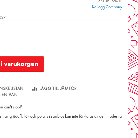
SKU
pri011
Kellogg Company
2027
l i varukorgen
NSKELISTAN
LÄGG TILL JÄMFÖR
LL EN VÄN
u can't stop!"
n av gräddfil, lök och potatis i symbios kan inte förklaras av den moderna