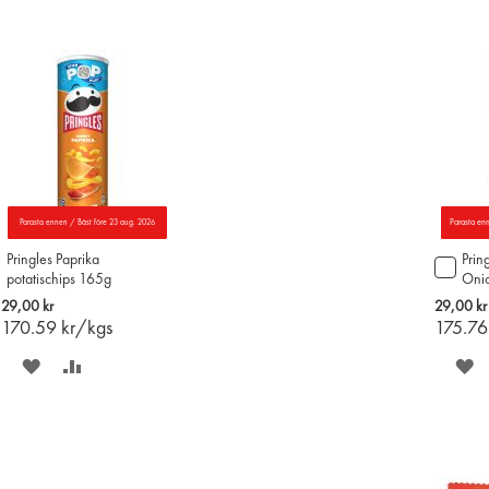
PÅ
TILL
P
ÖNSKELISTAN
JÄMFÖR
Ö
Parasta ennen / Bäst före 23 aug. 2026
Parasta en
Pringles Paprika
Prin
Lägg
potatischips 165g
Onio
till
165
i
29,00 kr
29,00 kr
varu
170.59
kr/kgs
175.7
SPARA
LÄGG
S
PÅ
TILL
P
ÖNSKELISTAN
JÄMFÖR
Ö