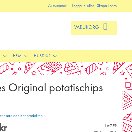
Välkommen!
Logga in
Skapa konto
VARUKORG
L
HEM
HUSDJUR
es Original potatischips
 recensera den här produkten
kr
I LAGER