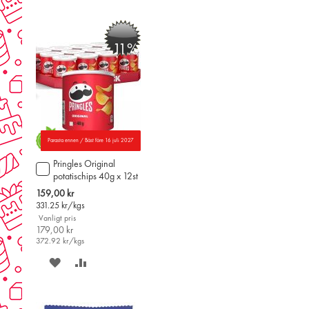
-11%
Parasta ennen / Bäst före 16 juli 2027
Pringles Original
Lägg
potatischips 40g x 12st
till
i
Special
159,00 kr
varukorgen
Price
331.25
kr/kgs
Vanligt pris
179,00 kr
372.92
kr/kgs
SPARA
LÄGG
PÅ
TILL