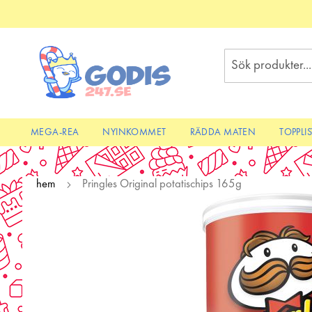
Skip
to
Content
Sök
MEGA-REA
NYINKOMMET
RÄDDA MATEN
TOPPLI
hem
Pringles Original potatischips 165g
Skip
to
the
end
of
the
images
gallery