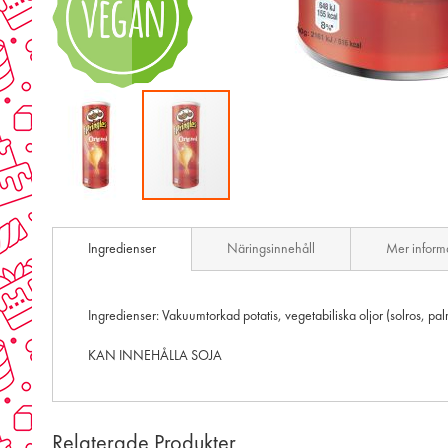
Skip
to
Ingredienser
Näringsinnehåll
Mer inform
the
beginning
of
the
Ingredienser: Vakuumtorkad potatis, vegetabiliska oljor (solros, pa
images
gallery
KAN INNEHÅLLA SOJA
Relaterade Produkter