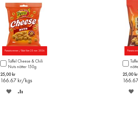
Parasta ennen / Bäst före 25 nov. 2026
Parasta en
Taffel Cheese & Chili
Taff
Lägg
Lägg
Nuts nötter 150g
nött
till
till
i
i
25,00 kr
25,00 kr
varukorgen
varu
166.67
kr/kgs
166.6
SPARA
LÄGG
S
PÅ
TILL
P
ÖNSKELISTAN
JÄMFÖR
Ö