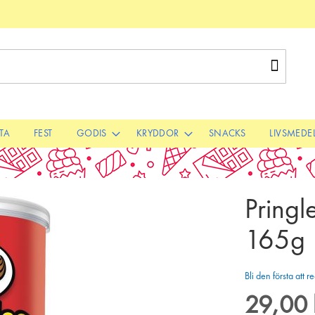
Sök
STA
FEST
GODIS
KRYDDOR
SNACKS
LIVSMEDE
Pringl
165g
Bli den första att
29,00 