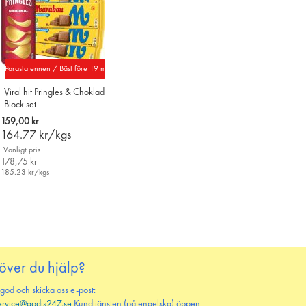
Parasta ennen / Bäst före 19 maj 2027
Viral hit Pringles & Choklad
Block set
159,00 kr
164.77
kr/kgs
Vanligt pris
178,75 kr
185.23
kr/kgs
över du hjälp?
 god och skicka oss e-post:
ervice@godis247.se
Kundtjänsten (på engelska) öppen