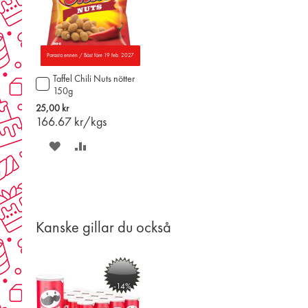
Parasta ennen / Bäst före 19 feb. 2027
Taffel Chili Nuts nötter
Lägg
150g
till
i
25,00 kr
varukorgen
166.67
kr/kgs
SPARA
LÄGG
PÅ
TILL
ÖNSKELISTAN
JÄMFÖR
Kanske gillar du också
-14%