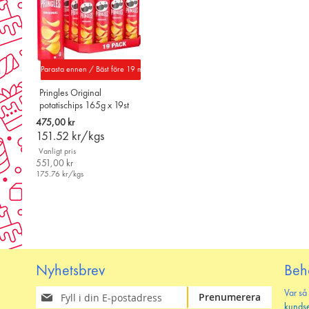
Parasta ennen / Bäst före 19 maj 2027
Pringles Original
potatischips 165g x 19st
475,00 kr
151.52
kr/kgs
Vanligt pris
551,00 kr
175.76
kr/kgs
Nyhetsbrev
Beh
Prenumerera
Var så
Prenumerera
på
kunds