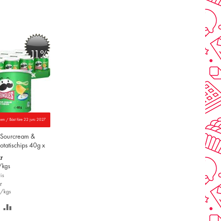
-11%
nen / Bäst före 22 juni 2027
s Sourcream &
tatischips 40g x
r
/kgs
is
r
r/kgs
PARA
LÄGG