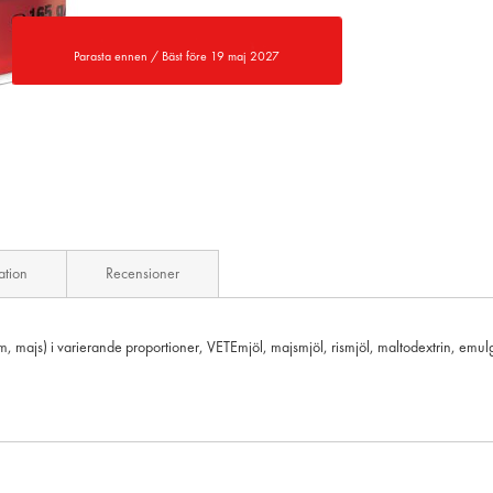
Parasta ennen / Bäst före 19 maj 2027
ation
Recensioner
lm, majs) i varierande proportioner, VETEmjöl, majsmjöl, rismjöl, maltodextrin, emul