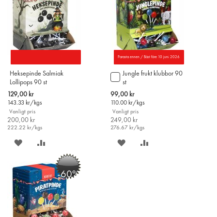
Parasta ennen / Bäst före 10 juni 2026
Heksepinde Salmiak
Jungle frukt klubbor 90
Lägg
Lollipops 90 st
st
till
i
Special
Special
129,00 kr
99,00 kr
varukorgen
Price
Price
143.33
kr/kgs
110.00
kr/kgs
Vanligt pris
Vanligt pris
200,00 kr
249,00 kr
222.22
kr/kgs
276.67
kr/kgs
SPARA
LÄGG
SPARA
LÄGG
PÅ
TILL
PÅ
TILL
-60%
ÖNSKELISTAN
JÄMFÖR
ÖNSKELISTAN
JÄMFÖR