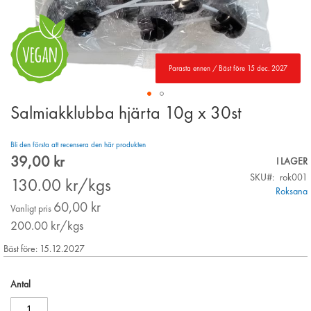
Parasta ennen / Bäst före 15 dec. 2027
Salmiakklubba hjärta 10g x 30st
Skip
to
the
Bli den första att recensera den här produkten
beginning
39,00 kr
Special
I LAGER
of
Price
SKU
rok001
the
130.00
kr/kgs
Roksana
images
60,00 kr
gallery
Vanligt pris
200.00
kr/kgs
Bäst före: 15.12.2027
Antal