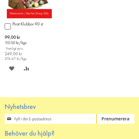
Parasta ennen / Bäst före 20 aug. 2026
Pirat Klubbor 90 st
Lägg
till
i
Special
99,00 kr
varukorgen
Price
110.00
kr/kgs
Vanligt pris
249,00 kr
276.67
kr/kgs
SPARA
LÄGG
PÅ
TILL
ÖNSKELISTAN
JÄMFÖR
Nyhetsbrev
Prenumerera
Prenumerera
på
vårt
Behöver du hjälp?
nyhetsbrev