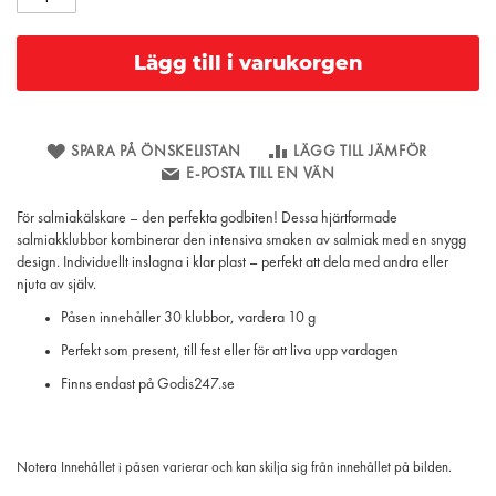
Lägg till i varukorgen
SPARA PÅ ÖNSKELISTAN
LÄGG TILL JÄMFÖR
E-POSTA TILL EN VÄN
För salmiakälskare – den perfekta godbiten! Dessa hjärtformade
salmiakklubbor kombinerar den intensiva smaken av salmiak med en snygg
design. Individuellt inslagna i klar plast – perfekt att dela med andra eller
njuta av själv.
Påsen innehåller 30 klubbor, vardera 10 g
Perfekt som present, till fest eller för att liva upp vardagen
Finns endast på Godis247.se
Notera Innehållet i påsen varierar och kan skilja sig från innehållet på bilden.