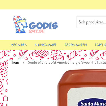
Skip
to
Content
Sök
MEGA-REA
NYINKOMMET
RÄDDA MATEN
TOPPLI
hem
Santa Maria BBQ American Style Sweet-Fruity så
Skip
to
the
end
of
the
images
gallery