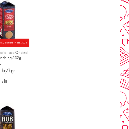
nen / Bäst före 17 dec. 2028
aria Taco Original
andning 532g
r
3
kr/kgs
PARA
LÄGG
Å
TILL
NSKELISTAN
JÄMFÖR