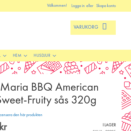
Välkommen!
Logga in
Skapa konto
VARUKORG
L
HEM
HUSDJUR
 Maria BBQ American
Sweet-Fruity sås 320g
 recensera den här produkten
kr
I LAGER