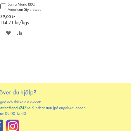
Santa Maria BBQ
Lägg
American Style Sweet-
till
Spicy sås 335g
i
39,00 kr
varukorgen
114.71
kr/kgs
SPARA
LÄGG
PÅ
TILL
ÖNSKELISTAN
JÄMFÖR
över du hjälp?
 god och skicka oss e-post:
ervice@godis247.se
Kundtjänsten (på engelska) öppen
re: 09.00-15.00