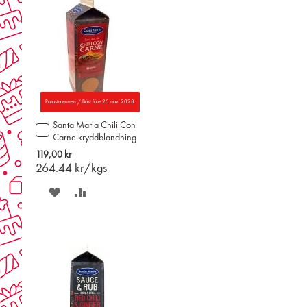
Parasta ennen / Bäst före 25 nov. 2028
Santa Maria Chili Con
Lägg
Carne kryddblandning
till
448g
i
119,00 kr
varukorgen
264.44
kr/kgs
SPARA
LÄGG
PÅ
TILL
ÖNSKELISTAN
JÄMFÖR