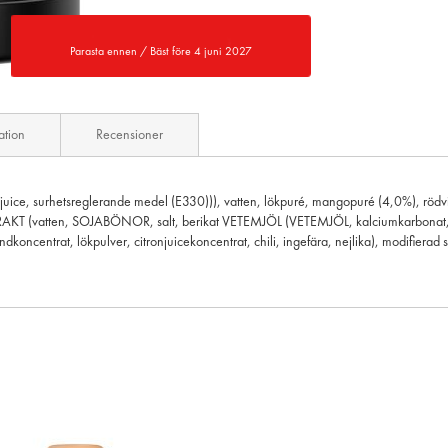
Parasta ennen / Bäst före 4 juni 2027
ation
Recensioner
atjuice, surhetsreglerande medel (E330))), vatten, lökpuré, mangopuré (4,0%), rödvi
T (vatten, SOJABÖNOR, salt, berikat VETEMJÖL (VETEMJÖL, kalciumkarbonat, folsyr
oncentrat, lökpulver, citronjuicekoncentrat, chili, ingefära, nejlika), modifiera