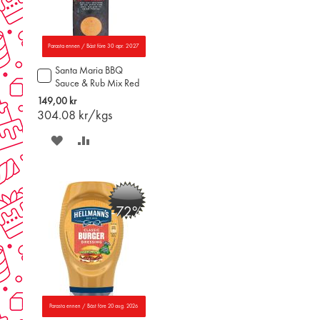
Parasta ennen / Bäst före 30 apr. 2027
Santa Maria BBQ
Lägg
Sauce & Rub Mix Red
till
Chili & Ginger
i
149,00 kr
kryddblandning 490g
varukorgen
304.08
kr/kgs
SPARA
LÄGG
PÅ
TILL
ÖNSKELISTAN
JÄMFÖR
-72%
Parasta ennen / Bäst före 20 aug. 2026