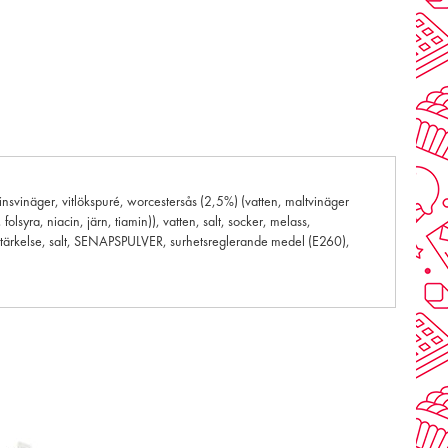
nsvinäger, vitlökspuré, worcestersås (2,5%) (vatten, maltvinäger
a, niacin, järn, tiamin)), vatten, salt, socker, melass,
d stärkelse, salt, SENAPSPULVER, surhetsreglerande medel (E260),