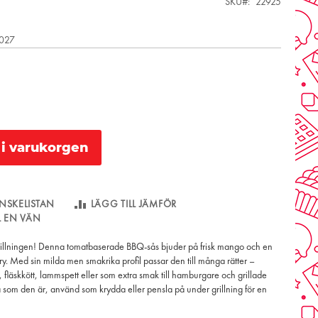
SKU
22925
2027
l i varukorgen
NSKELISTAN
LÄGG TILL JÄMFÖR
LL EN VÄN
 grillningen! Denna tomatbaserade BBQ-sås bjuder på frisk mango och en
rry. Med sin milda men smakrika profil passar den till många rätter –
ng, fläskkött, lammspett eller som extra smak till hamburgare och grillade
 som den är, använd som krydda eller pensla på under grillning för en