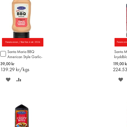
Parasta ennen / Bäst före 4 okt. 2026
Parasta en
Santa Maria BBQ
Santa M
Lägg
American Style Garlic-
kryddbl
till
Black Pepper sås 280g
i
39,00 kr
119,00 k
varukorgen
139.29
kr/kgs
224.5
SPARA
LÄGG
S
PÅ
TILL
P
ÖNSKELISTAN
JÄMFÖR
Ö