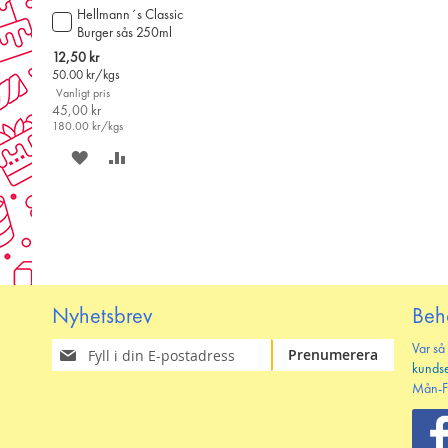
Hellmann´s Classic
Lägg
Burger sås 250ml
till
i
Special
12,50 kr
varukorgen
Price
50.00
kr/kgs
Vanligt pris
45,00 kr
180.00
kr/kgs
SPARA
LÄGG
PÅ
TILL
ÖNSKELISTAN
JÄMFÖR
Nyhetsbrev
Beh
Prenumerera
Var så
Prenumerera
på
kunds
vårt
Mån-F
nyhetsbrev