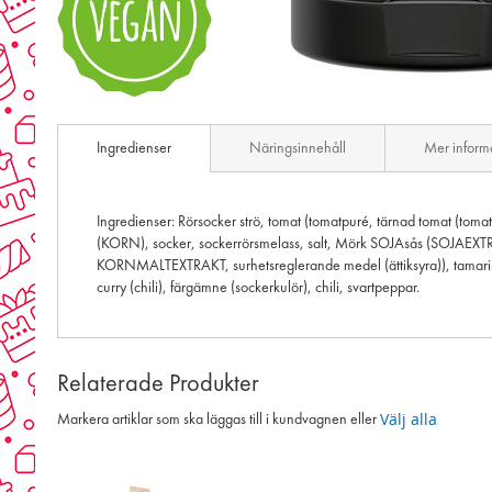
Skip
to
Ingredienser
Näringsinnehåll
Mer inform
the
beginning
of
the
Ingredienser: Rörsocker strö, tomat (tomatpuré, tärnad tomat (tom
images
(KORN), socker, sockerrörsmelass, salt, Mörk SOJAsås (SOJAEXTRAK
gallery
KORNMALTEXTRAKT, surhetsreglerande medel (ättiksyra)), tamarindk
curry (chili), färgämne (sockerkulör), chili, svartpeppar.
Relaterade Produkter
Välj alla
Markera artiklar som ska läggas till i kundvagnen eller