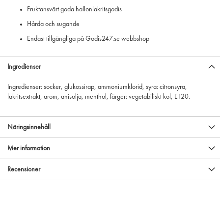
Fruktansvärt goda hallonlakritsgodis
Hårda och sugande
Endast tillgängliga på Godis247.se webbshop
Ingredienser
Ingredienser: socker, glukossirap, ammoniumklorid, syra: citronsyra,
lakritsextrakt, arom, anisolja, menthol, färger: vegetabiliskt kol, E120.
Näringsinnehåll
Mer information
Recensioner