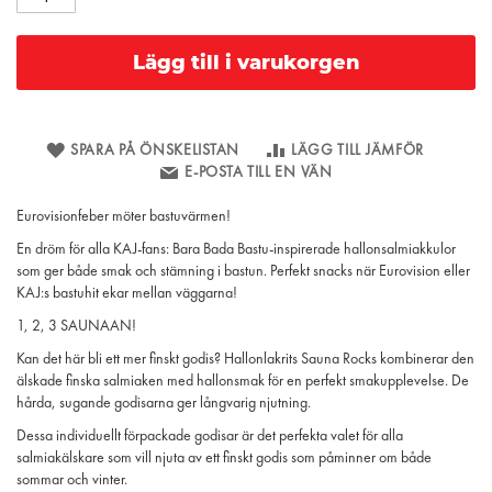
Lägg till i varukorgen
SPARA PÅ ÖNSKELISTAN
LÄGG TILL JÄMFÖR
E-POSTA TILL EN VÄN
Eurovisionfeber möter bastuvärmen!
En dröm för alla KAJ-fans: Bara Bada Bastu-inspirerade hallonsalmiakkulor
som ger både smak och stämning i bastun. Perfekt snacks när Eurovision eller
KAJ:s bastuhit ekar mellan väggarna!
1, 2, 3 SAUNAAN!
Kan det här bli ett mer finskt godis? Hallonlakrits Sauna Rocks kombinerar den
älskade finska salmiaken med hallonsmak för en perfekt smakupplevelse. De
hårda, sugande godisarna ger långvarig njutning.
Dessa individuellt förpackade godisar är det perfekta valet för alla
salmiakälskare som vill njuta av ett finskt godis som påminner om både
sommar och vinter.