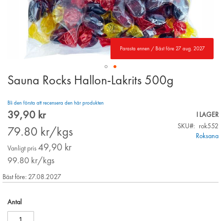
Parasta ennen / Bäst före 27 aug. 2027
Sauna Rocks Hallon-Lakrits 500g
Skip
to
the
Bli den första att recensera den här produkten
beginning
39,90 kr
Special
I LAGER
of
Price
SKU
rok552
the
79.80
kr/kgs
Roksana
images
49,90 kr
gallery
Vanligt pris
99.80
kr/kgs
Bäst före: 27.08.2027
Antal