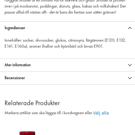
Färgglatt strössel är ett utmärkt val för bakverk och glass! Strössel är pricken
över i på mockarutor, puddingar, donuts, glass, kakao och milkshakes! Det
passar alltså till nästan allt - det är bara din fantasi som sätter gränser!
Ingredienser
Innehåller: socker, druvsocker, glukos, citronsyra, färgämnen (E120, E132,
E141, E160a), aromer (hallon och björnbär) och bivax E901.
Mer information
Recensioner
Relaterade Produkter
Välj alla
Markera artiklar som ska läggas till i kundvagnen eller