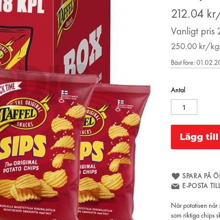
Price
212.04
kr
Vanligt pris
250.00
kr/kg
Bäst före: 01.02.
Antal
Lägg til
SPARA PÅ Ö
E-POSTA TI
När potatisen når s
som riktiga chips s