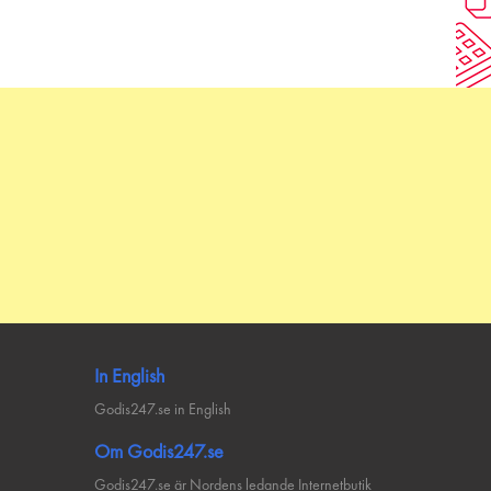
In English
Godis247.se in English
Om Godis247.se
Godis247.se är Nordens ledande Internetbutik