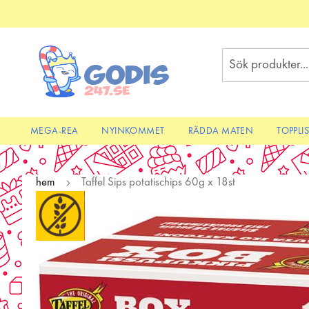
Skip
to
Content
Sök
MEGA-REA
NYINKOMMET
RÄDDA MATEN
TOPPLI
hem
Taffel Sips potatischips 60g x 18st
Skip
to
the
end
of
the
images
gallery