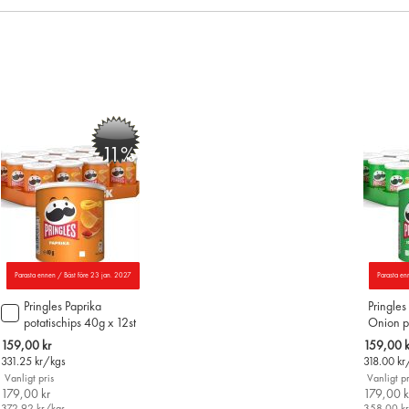
-11%
Parasta ennen / Bäst före 23 jan. 2027
Parasta en
Pringles Paprika
Pringle
Lägg
potatischips 40g x 12st
Onion po
till
12st
i
Special
Special
159,00 kr
159,00 k
varukorgen
Price
Price
331.25
kr/kgs
318.00
kr
Vanligt pris
Vanligt pr
179,00 kr
179,00 k