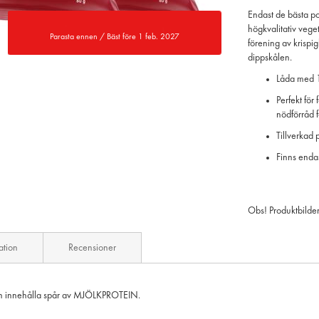
Endast de bästa po
högkvalitativ veget
Parasta ennen / Bäst före 1 feb. 2027
förening av krispig
dippskålen.
Låda med 18
Perfekt för
nödförråd 
Tillverkad 
Finns enda
Obs! Produktbilde
ation
Recensioner
t. Kan innehålla spår av MJÖLKPROTEIN.