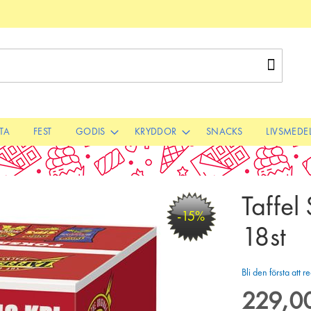
Sök
STA
FEST
GODIS
KRYDDOR
SNACKS
LIVSMEDE
Taffel
-15%
18st
Bli den första att
229,00
Special