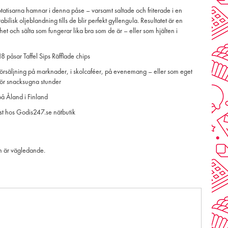
tatisarna hamnar i denna påse – varsamt saltade och friterade i en
abilisk oljeblandning tills de blir perfekt gyllengula. Resultatet är en
het och sälta som fungerar lika bra som de är – eller som hjälten i
 påsar Taffel Sips Räfflade chips
 försäljning på marknader, i skolcaféer, på evenemang – eller som eget
för snacksugna stunder
på Åland i Finland
st hos Godis247.se nätbutik
n är vägledande.