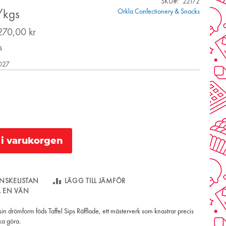
SKU
22172
Orkla Confectionery & Snacks
/kgs
270,00 kr
s
2027
l i varukorgen
NSKELISTAN
LÄGG TILL JÄMFÖR
LL EN VÄN
in drömform föds Taffel Sips Räfflade, ett mästerverk som knastrar precis
ka göra.