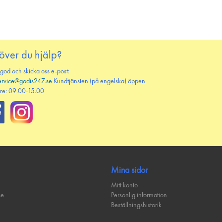
över du hjälp?
 god och skicka oss e-post:
ervice@godis247.se
Kundtjänsten (på engelska) öppen
re: 09.00-15.00
Mina sidor
Mitt konto
se
Personlig information
Beställningshistorik