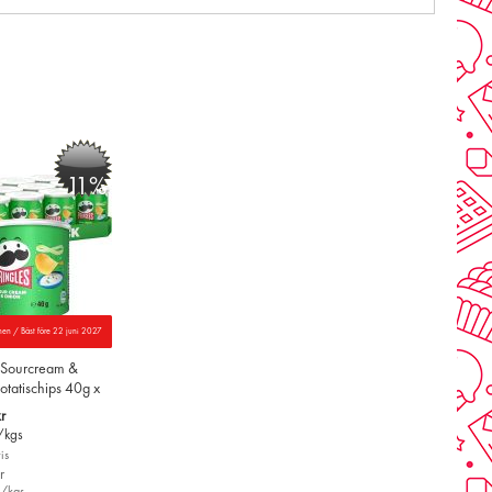
-11%
nen / Bäst före 22 juni 2027
s Sourcream &
tatischips 40g x
r
/kgs
is
r