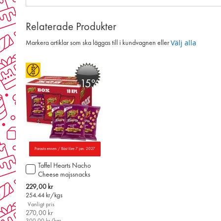
Relaterade Produkter
Välj alla
Markera artiklar som ska läggas till i kundvagnen eller
-15%
Parasta ennen / Bäst före 7 jan. 2027
Taffel Hearts Nacho
Lägg
Cheese majssnacks
till
50g x 18st
i
Special
229,00 kr
varukorgen
Price
254.44
kr/kgs
Vanligt pris
270,00 kr