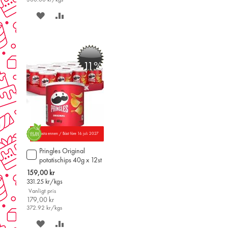
300.00
kr/kgs
SPARA
LÄGG
PÅ
TILL
ÖNSKELISTAN
JÄMFÖR
-11%
Parasta ennen / Bäst före 16 juli 2027
Pringles Original
Lägg
potatischips 40g x 12st
till
i
Special
159,00 kr
varukorgen
Price
331.25
kr/kgs
Vanligt pris
179,00 kr
372.92
kr/kgs
SPARA
LÄGG