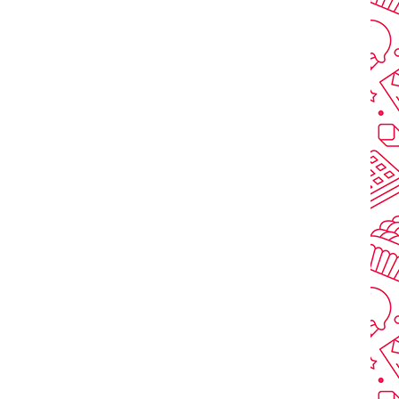
Å
TILL
NSKELISTAN
JÄMFÖR