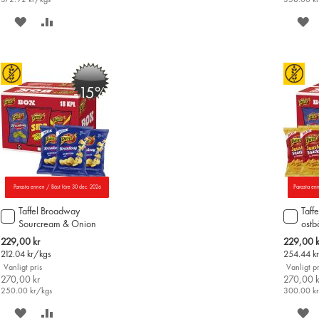
372.92
kr/kgs
358.00
k
SPARA
LÄGG
S
PÅ
TILL
P
ÖNSKELISTAN
JÄMFÖR
Ö
-15%
Parasta ennen / Bäst före 30 dec. 2026
Parasta en
Taffel Broadway
Taff
Lägg
Lägg
Sourcream & Onion
ostb
till
till
potatischips 60g x 18st
i
i
Special
Special
229,00 kr
229,00 k
varukorgen
varu
Price
Price
212.04
kr/kgs
254.44
k
Vanligt pris
Vanligt pr
270,00 kr
270,00 k
250.00
kr/kgs
300.00
k
SPARA
LÄGG
S