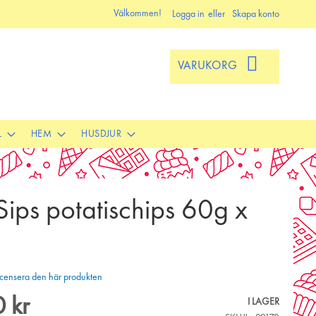
Välkommen!
Logga in
Skapa konto
VARUKORG
L
HEM
HUSDJUR
 Sips potatischips 60g x
 recensera den här produkten
 kr
I LAGER