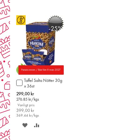
PÅ
TILL
ÖNSKELISTAN
JÄMFÖR
-25%
Parasta ennen / Bäst före 8 mars 2027
Taffel Salta Nötter 30g
Lägg
x 36st
till
i
Special
299,00 kr
varukorgen
Price
276.85
kr/kgs
Vanligt pris
399,00 kr
369.44
kr/kgs
SPARA
LÄGG
PÅ
TILL