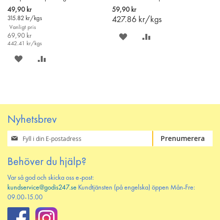
142g
i
Special
49,90 kr
59,90 kr
varukorgen
Price
315.82
kr/kgs
427.86
kr/kgs
Vanligt pris
69,90 kr
SPARA
LÄGG
442.41
kr/kgs
PÅ
TILL
SPARA
LÄGG
ÖNSKELISTAN
JÄMFÖR
PÅ
TILL
ÖNSKELISTAN
JÄMFÖR
Nyhetsbrev
Prenumerera
Prenumerera
på
vårt
Behöver du hjälp?
nyhetsbrev
Var så god och skicka oss e-post:
kundservice@godis247.se
Kundtjänsten (på engelska) öppen Mån-Fre:
09.00-15.00