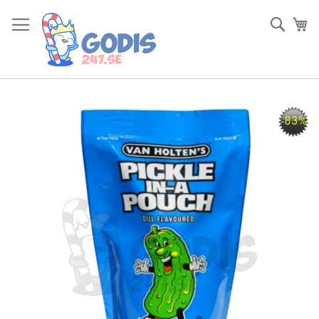
Skip
to
Sök
Va
Content
Skip
-83%
to
the
end
of
the
images
gallery