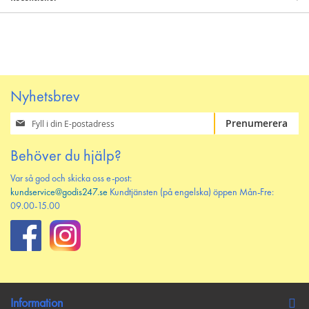
Nyhetsbrev
Prenumerera
Prenumerera
på
vårt
Behöver du hjälp?
nyhetsbrev
Var så god och skicka oss e-post:
kundservice@godis247.se
Kundtjänsten (på engelska) öppen Mån-Fre:
09.00-15.00
Information