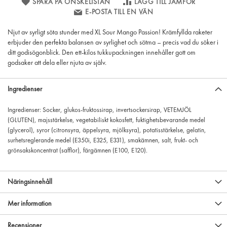
SPARA PÅ ÖNSKELISTAN
LÄGG TILL JÄMFÖR
E-POSTA TILL EN VÄN
Njut av syrligt söta stunder med XL Sour Mango Passion! Krämfyllda raketer
erbjuder den perfekta balansen av syrlighet och sötma – precis vad du söker i
ditt godisögonblick. Den ett-kilos tukkupackningen innehåller gott om
godsaker att dela eller njuta av själv.
Ingredienser
Ingredienser: Socker, glukos-fruktossirap, invertsockersirap, VETEMJÖL
(GLUTEN), majsstärkelse, vegetabiliskt kokosfett, fuktighetsbevarande medel
(glycerol), syror (citronsyra, äppelsyra, mjölksyra), potatisstärkelse, gelatin,
surhetsreglerande medel (E350i, E325, E331), smakämnen, salt, frukt- och
grönsakskoncentrat (safflor), färgämnen (E100, E120).
Näringsinnehåll
Mer information
Recensioner