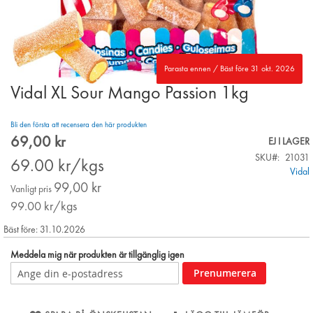
Parasta ennen / Bäst före 31 okt. 2026
Vidal XL Sour Mango Passion 1kg
Skip
to
the
Bli den första att recensera den här produkten
beginning
69,00 kr
Special
EJ I LAGER
of
Price
SKU
21031
the
69.00
kr/kgs
Vidal
images
99,00 kr
gallery
Vanligt pris
99.00
kr/kgs
Bäst före: 31.10.2026
Meddela mig när produkten är tillgänglig igen
Prenumerera