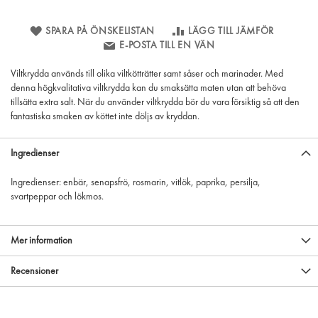
SPARA PÅ ÖNSKELISTAN
LÄGG TILL JÄMFÖR
E-POSTA TILL EN VÄN
Viltkrydda används till olika viltkötträtter samt såser och marinader. Med
denna högkvalitativa viltkrydda kan du smaksätta maten utan att behöva
tillsätta extra salt. När du använder viltkrydda bör du vara försiktig så att den
fantastiska smaken av köttet inte döljs av kryddan.
Ingredienser
Ingredienser: enbär, senapsfrö, rosmarin, vitlök, paprika, persilja,
svartpeppar och lökmos.
Mer information
Recensioner