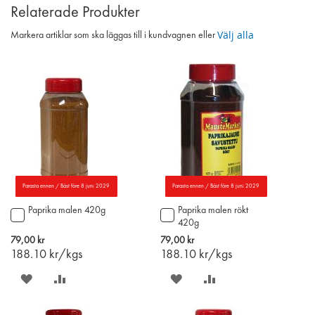
Relaterade Produkter
Välj alla
Markera artiklar som ska läggas till i kundvagnen eller
Parasta ennen / Bäst före 8 juni 2029
Parasta ennen / Bäst före 8 juni 2029
Paprika malen 420g
Paprika malen rökt
Lägg
Lägg
420g
till
till
i
i
79,00 kr
79,00 kr
varukorgen
varukorgen
188.10
kr/kgs
188.10
kr/kgs
SPARA
LÄGG
SPARA
LÄGG
PÅ
TILL
PÅ
TILL