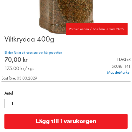
Parasta ennen / Bäst före 3 mars 2029
Viltkrydda 400g
Skip
to
the
Bli den första att recensera den här produkten
beginning
70,00 kr
I LAGER
of
SKU
141
the
175.00
kr/kgs
MausteMarket
images
Bäst före: 03.03.2029
gallery
Antal
Lägg till i varukorgen