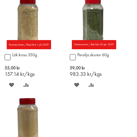
ÖNSKELISTAN
JÄMFÖR
ÖNSKELISTAN
JÄMFÖR
Parasta ennen / Bäst före 1 juli 2029
Parasta ennen / Bäst före 28 apr. 2029
Lök kross 350g
Persilja skuren 60g
Lägg
Lägg
till
till
i
i
55,00 kr
59,00 kr
varukorgen
varukorgen
157.14
kr/kgs
983.33
kr/kgs
SPARA
LÄGG
SPARA
LÄGG
PÅ
TILL
PÅ
TILL
ÖNSKELISTAN
JÄMFÖR
ÖNSKELISTAN
JÄMFÖR