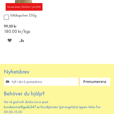
Parasta ennen / Bäst före 1 juli 2029
Vitlökspulver 550g
Lägg
till
i
99,00 kr
varukorgen
180.00
kr/kgs
SPARA
LÄGG
PÅ
TILL
ÖNSKELISTAN
JÄMFÖR
Nyhetsbrev
Prenumerera
Prenumerera
på
vårt
Behöver du hjälp?
nyhetsbrev
Var så god och skicka oss e-post:
kundservice@godis247.se
Kundtjänsten (på engelska) öppen Mån-Fre:
09.00-15.00